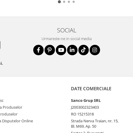
SOCIAL
Urmareste-ne in social media
i.
DATE COMERCIALE
sc
Sanco Grup SRL
a Produselor
J2003002323403
Produselor
RO 15215318
a Disputelor Online
Strada Nerva Traian, nr. 15,
Bl. M69, Ap. 50