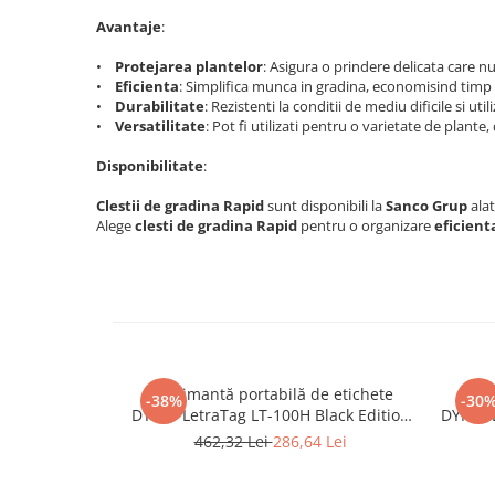
Scule multifunctionale si accesorii
Clesti Nituri Filetate Rapid
Avantaje
:
Scule pentru aviatie
Nituri Standard Rapid
•
Protejarea plantelor
: Asigura o prindere delicata care nu
Scule pentru constructii navale si
Nituri otel inoxidabil Rapid
•
Eficienta
: Simplifica munca in gradina, economisind timp s
intretinere nave
•
Durabilitate
: Rezistenti la conditii de mediu dificile si uti
Nituri etansare Rapid
Scule pentru instalari panouri
•
Versatilitate
: Pot fi utilizati pentru o varietate de plante, 
Nituri High performance Rapid
fotovoltaice
Disponibilitate
:
Nituri automotive Rapid colorate
Scule pentru reparatii biciclete |
motociclete
Nituri cu cap mare Rapid
Clestii de gradina Rapid
sunt disponibili la
Sanco Grup
alat
Scule si unelte VDE
Alege
clesti de gradina Rapid
pentru o organizare
eficient
Piulite nit Rapid
Scule unelte lucru la inaltime
Capsatoare pneumatice
Surubelnite
Pistoale pneumatice batut capse
Surubelnite pentru Mecanici
Pistoale pneumatice batut cuie in
banda
Surubelnite testare tensiune
(Engineer)
Pistoale pneumatice duale batut
capse sau cuie in banda
Imprimantă portabilă de etichete
Impr
Surubelnite VDE KNIPEX
-38%
-30
DYMO LetraTag LT-100H Black Edition
DYMO L
Preducele si Clesti pentru ocheti
Surubelnite Inox
cu 3 benzi originale argintii pentru
Black 
462,32 Lei
286,64 Lei
finisare bannere
Surubelnite Electricieni
identificarea echipamentelor 2125197
marc
Preducele Rapid
Surubelnite VDE Wera