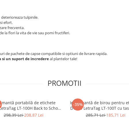
 deterioreaza tulpinile.
i efort.
lizare frecventa.
de la flori la vita de vie sau pomi fructiferi.
uri de pachete de capse compatibile si optiuni de livrare rapida.
a si un suport de incredere
al plantelor tale!
PROMOTII
imantă portabilă de etichete
Imprimantă de birou pentru et
%
-35%
etraTag LT-100H Back to School
DYMO LetraTag LT-100T cu tas
Edition cu bandă Iron-On pentru
QWERTY pentru organiza
298,39 Lei
208,87 Lei
285,71 Lei
185,71 Lei
are haine și uniforme școlare
consumabile și spații comune 
2125197