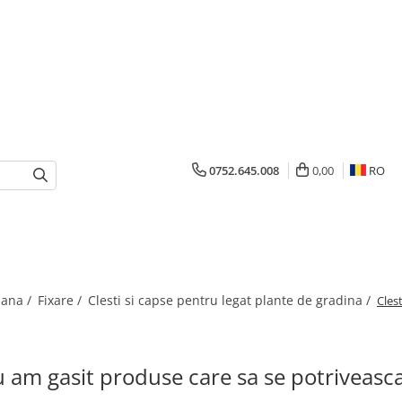
0752.645.008
0,00
RO
mana /
Fixare /
Clesti si capse pentru legat plante de gradina /
Cles
 am gasit produse care sa se potriveasc