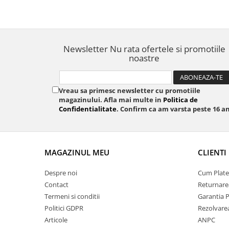
Ocheti Rapid
Biti Surubelnita
Nituri tubulare Rapid
Extractoare suruburi uzate si
accesorii
Capse, Pini si Cuie
Dalti electricieni si punctatoare
Capse Rapid
Newsletter
Nu rata ofertele si promotiile
Reinnsteig
noastre
Cuie Rapid
Pini Rapid
Ciocane de capsat pentru fixat
Vreau sa primesc newsletter cu promotiile
folie anticondens
magazinului. Afla mai multe in
Politica de
Confidentialitate
. Confirm ca am varsta peste 16 an
MAGAZINUL MEU
CLIENTI
Despre noi
Cum Plate
Contact
Returnare
Termeni si conditii
Garantia 
Politici GDPR
Rezolvare
Articole
ANPC