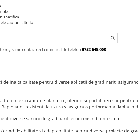
a
imple
n specifica
ele cautarii ulterior
te rog sa ne contactezi la numarul de telefon
0752.645.008
si de inalta calitate pentru diverse aplicatii de gradinarit, asigurand 
ixa tulpinile si ramurile plantelor, oferind suportul necesar pentru
apid sunt rezistenti la uzura si asigura o performanta fiabila in di
ficient diverse sarcini de gradinarit, economisind timp si efort.
ferind flexibilitate si adaptabilitate pentru diverse proiecte de gra