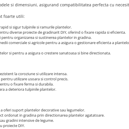
modele si dimensiuni, asigurand compatibilitatea perfecta cu necesi
 foarte utili:
 rapid si sigur tulpinile si ramurile plantelor.
pentru diverse proiecte de gradinarit DIY, oferind o fixare rapida si eficienta.
li pentru organizarea si sustinerea plantelor in gradina.
n medii comerciale si agricole pentru a asigura o gestionare eficienta a plantelo
antelor si pentru a asigura o crestere sanatoasa si bine directionata.
 rezistent la coroziune si utilizare intensa.
pentru utilizare usoara si control precis.
pentru o fixare ferma si durabila.
ra a deteriora tulpinile plantelor.
u a oferi suport plantelor decorative sau legumelor.
ct ordonat in gradina prin directionarea plantelor agatatoare.
e sau gradini intensive de legume.
sau proiecte DIY.