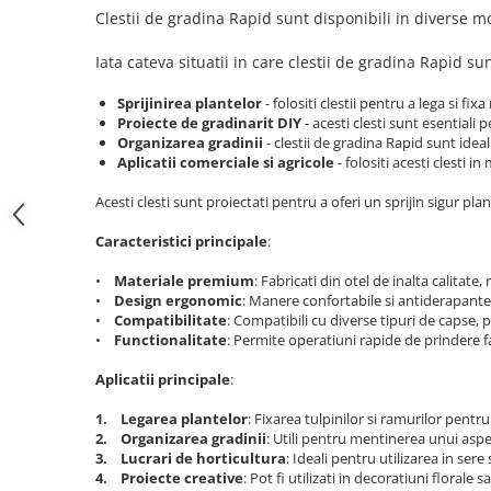
Trusa surubelnite electricieni Wera
Etichete cabluri Aimo Phomemo
Clestii de gradina Rapid sunt disponibili in diverse 
Batoane silicon Rapid Industriale
Truse de chei WERA
Etichete haine Aimo Phomemo
Batoane silicon Rapid Profesionale
Iata cateva situatii in care clestii de gradina Rapid sunt
Truse de scule combinate pentru
Batoane silicon universal
Etichete Aimo Phomemo M110 |
electrieni
M200 | M220
Sprijinirea plantelor
- folositi clestii pentru a lega si fixa
Batoane silicon sanitar
Truse de scule combinate pentru
Proiecte de gradinarit DIY
- acesti clesti sunt esentiali 
Etichete Aimo rotunde
Batoane Silicon Textil
instalatori
Organizarea gradinii
- clestii de gradina Rapid sunt idea
Aplicatii comerciale si agricole
- folositi acesti clesti i
Batoane silicon piele
Cuttere cu clicket pentru taiere
Etichete bijuterii Aimo Phomemo
cabluri forta aluminu sau cupru
Dymo
Batoane silicon lemn
Acesti clesti sunt proiectati pentru a oferi un sprijin sigur pl
Batoane silicon pentru decoratiuni
Extractor conectori Engineer
Caracteristici principale
:
Batoane silicon cu sclipici
Geanta | Rucsac pentru scule
Batoane silicon Rapid Fun to Fix
•
Materiale premium
: Fabricati din otel de inalta calitate,
Instrumente recuperatoare
•
Design ergonomic
: Manere confortabile si antiderapante 
Batoane silicon low temperature
magnetice
•
Compatibilitate
: Compatibili cu diverse tipuri de capse, 
Batoane silicon PVC/ Cabluri
•
Functionalitate
: Permite operatiuni rapide de prindere fa
Patenti speciali
Batoane silicon plastic
Aplicatii principale
:
Pompe aspirator fludor si accesorii
Batoane silicon pluta
Scule
1. Legarea plantelor
: Fixarea tulpinilor si ramurilor pentr
Batoane silicon piele intoarsa
2. Organizarea gradinii
: Utili pentru mentinerea unui aspe
Duze pentru pistoale de lipit
Scule de mana electricieni
3. Lucrari de horticultura
: Ideali pentru utilizarea in ser
Scule de mana KNIPEX
4. Proiecte creative
: Pot fi utilizati in decoratiuni florale 
Clesti pentru nituri si popnituri