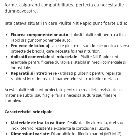
Scule pentru reparatii biciclete |
Preducele si Clesti pentru ocheti
forme, asigurand compatibilitatea perfecta cu necesitatile
motociclete
finisare bannere
dumneavoastra.
Scule si unelte VDE
Preducele Rapid
Scule unelte lucru la inaltime
Iata cateva situatii in care Piulite Nit Rapid sunt foarte utile:
Capse, Pini si Cuie
Surubelnite
Fixarea componentelor auto
- folositi piulite nit pentru a fixa
Capse Rapid
rapid si sigur componentele auto.
Surubelnite pentru Mecanici
Cuie Rapid
Proiecte de bricolaj
- aceste piulite nit sunt ideale pentru diverse
Surubelnite testare tensiune
Ciocane de capsat pentru fixat
proiecte de bricolaj care necesita fixarea niturilor.
(Engineer)
Aplicatii comerciale si industriale
- Piulite Nit Rapid sunt
folie anticondens
esentiale pentru fixarea durabila si stabila in medii comerciale si
Surubelnite VDE KNIPEX
industriale.
Surubelnite Inox
Reparatii si intretinere
- utilizati piulite nit pentru reparatii
Surubelnite Electricieni
rapide si intretinerea echipamentelor si structurilor metalice.
Surubelnite VDE Wera
Aceste piulite nit sunt proiectate pentru a crea filete rezistente in
Biti Surubelnita
materiale subtiri sau fragile, fara a necesita sudura sau filetare
complexa.
Extractoare suruburi uzate si
accesorii
Caracteristici principale
:
Dalti electricieni si punctatoare
Materiale de inalta calitate
: Realizate din aluminiu, otel sau
Reinnsteig
inox, oferind rezistenta excelenta la coroziune si uzura.
Dimensiuni variate
: Disponibile in diferite marimi (M3-M12)