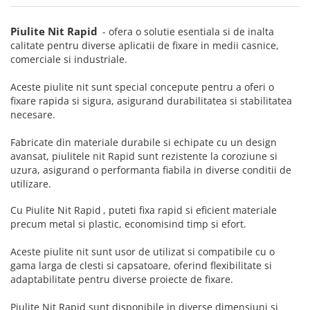
Truse de chei WERA
Etichete cabluri Aimo Phomemo
Batoane silicon pentru decoratiuni
Truse de scule combinate pentru
Batoane silicon cu sclipici
Etichete haine Aimo Phomemo
Piulite Nit Rapid
- ofera o solutie esentiala si de inalta
electrieni
Batoane silicon Rapid Fun to Fix
calitate pentru diverse aplicatii de fixare in medii casnice,
Etichete Aimo Phomemo M110 |
Extractor conectori Engineer
comerciale si industriale.
Batoane silicon PVC/ Cabluri
M200 | M220
Geanta | Rucsac pentru scule
Batoane silicon pluta
Etichete Aimo rotunde
Aceste piulite nit sunt special concepute pentru a oferi o
Batoane silicon piele intoarsa
Instrumente recuperatoare
fixare rapida si sigura, asigurand durabilitatea si stabilitatea
Etichete bijuterii Aimo Phomemo
magnetice
necesare.
Duze pentru pistoale de lipit
Dymo
Pompe aspirator fludor si accesorii
Clesti pentru nituri si popnituri
Fabricate din materiale durabile si echipate cu un design
Scule
avansat, piulitele nit Rapid sunt rezistente la coroziune si
Nituri etansare Rapid
uzura, asigurand o performanta fiabila in diverse conditii de
Nituri High performance Rapid
Scule de mana electricieni
utilizare.
Nituri automotive Rapid colorate
Scule de mana KNIPEX
Cu
Piulite Nit Rapid
, puteti fixa rapid si eficient materiale
Piulite nit Rapid
Scule multifunctionale si accesorii
precum metal si plastic, economisind timp si efort.
Capsatoare pneumatice
Scule pentru aviatie
Scule pentru constructii navale si
Pistoale pneumatice batut cuie in
Aceste piulite nit sunt usor de utilizat si compatibile cu o
intretinere nave
banda
gama larga de clesti si capsatoare, oferind flexibilitate si
adaptabilitate pentru diverse proiecte de fixare.
Scule pentru instalari panouri
Pistoale pneumatice duale batut
fotovoltaice
capse sau cuie in banda
Piulite Nit Rapid sunt disponibile in diverse dimensiuni si