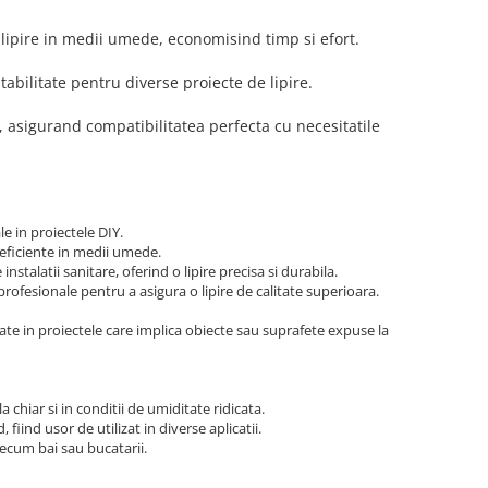
de lipire in medii umede, economisind timp si efort.
ptabilitate pentru diverse proiecte de lipire.
, asigurand compatibilitatea perfecta cu necesitatile
le in proiectele DIY.
 eficiente in medii umede.
stalatii sanitare, oferind o lipire precisa si durabila.
 profesionale pentru a asigura o lipire de calitate superioara.
ate in proiectele care implica obiecte sau suprafete expuse la
 chiar si in conditii de umiditate ridicata.
 fiind usor de utilizat in diverse aplicatii.
precum bai sau bucatarii.