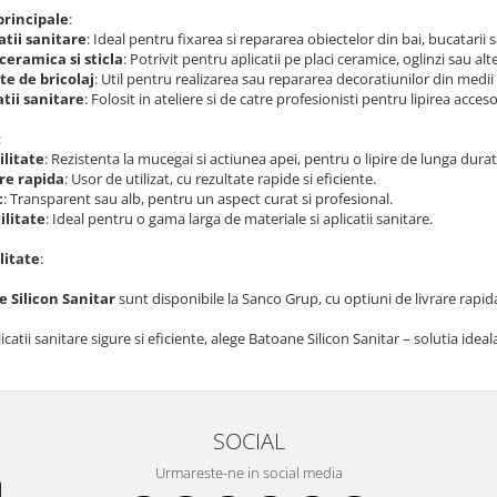
 principale
:
tii sanitare
: Ideal pentru fixarea si repararea obiectelor din bai, bucatarii 
 ceramica si sticla
: Potrivit pentru aplicatii pe placi ceramice, oglinzi sau alt
te de bricolaj
: Util pentru realizarea sau repararea decoratiunilor din medii
atii sanitare
: Folosit in ateliere si de catre profesionisti pentru lipirea acceso
:
litate
: Rezistenta la mucegai si actiunea apei, pentru o lipire de lunga durat
re rapida
: Usor de utilizat, cu rezultate rapide si eficiente.
c
: Transparent sau alb, pentru un aspect curat si profesional.
ilitate
: Ideal pentru o gama larga de materiale si aplicatii sanitare.
litate
:
 Silicon Sanitar
sunt disponibile la Sanco Grup, cu optiuni de livrare rapid
icatii sanitare sigure si eficiente, alege Batoane Silicon Sanitar – solutia idea
SOCIAL
Urmareste-ne in social media