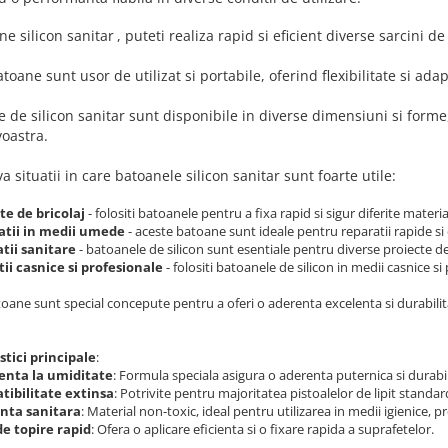
ne silicon sanitar
, puteti realiza rapid si eficient diverse sarcini 
toane sunt usor de utilizat si portabile, oferind flexibilitate si ada
 de silicon sanitar sunt disponibile in diverse dimensiuni si forme
oastra.
va situatii in care batoanele silicon sanitar sunt foarte utile:
te de bricolaj
- folositi batoanele pentru a fixa rapid si sigur diferite materia
atii in medii umede
- aceste batoane sunt ideale pentru reparatii rapide si
atii sanitare
- batoanele de silicon sunt esentiale pentru diverse proiecte de in
tii casnice si profesionale
- folositi batoanele de silicon in medii casnice si
oane sunt special concepute pentru a oferi o aderenta excelenta si durabilit
stici principale
:
enta la umiditate
: Formula speciala asigura o aderenta puternica si durabila
ibilitate extinsa
: Potrivite pentru majoritatea pistoalelor de lipit standard,
nta sanitara
: Material non-toxic, ideal pentru utilizarea in medii igienice, 
e topire rapid
: Ofera o aplicare eficienta si o fixare rapida a suprafetelor.