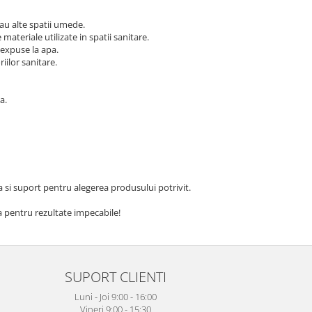
sau alte spatii umede.
e materiale utilizate in spatii sanitare.
 expuse la apa.
riilor sanitare.
a.
a si suport pentru alegerea produsului potrivit.
la pentru rezultate impecabile!
SUPORT CLIENTI
Luni - Joi 9:00 - 16:00
Vineri 9:00 - 15:30