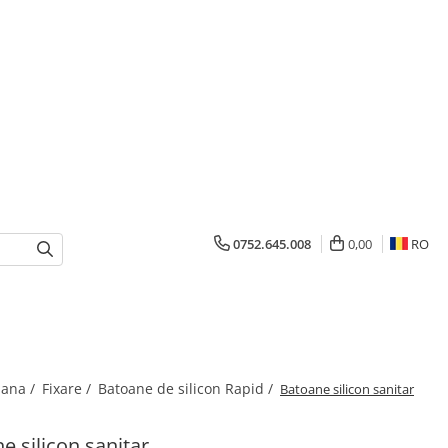
0752.645.008
0,00
RO
mana /
Fixare /
Batoane de silicon Rapid /
Batoane silicon sanitar
e silicon sanitar