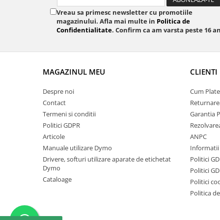
Vreau sa primesc newsletter cu promotiile
magazinului. Afla mai multe in
Politica de
Confidentialitate
. Confirm ca am varsta peste 16 an
MAGAZINUL MEU
CLIENTI
Despre noi
Cum Plate
Contact
Returnare
Termeni si conditii
Garantia 
Politici GDPR
Rezolvare
Articole
ANPC
Manuale utilizare Dymo
Informatii
Drivere, softuri utilizare aparate de etichetat
Politici G
Dymo
Politici G
Cataloage
Politici co
Politica d