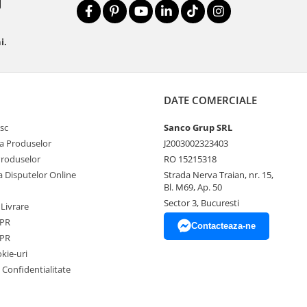
i.
DATE COMERCIALE
sc
Sanco Grup SRL
a Produselor
J2003002323403
Produselor
RO 15215318
a Disputelor Online
Strada Nerva Traian, nr. 15,
Bl. M69, Ap. 50
Sector 3, Bucuresti
 Livrare
DPR
Contacteaza-ne
DPR
okie-uri
e Confidentialitate