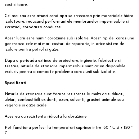
costisitoare.
Cel mai rau este atunci cand apa se strecoara prin materialele hidro
izolatoare, reducand performantele membranelor impermeabile si
eventual, corodarea conductei.
Acest lucru este numit coroziune sub izolatie. Acest tip de coroziune
genereaza cele mai mari costuri de reparatie, in orice sistem de
izolare pentru petrol si gaze.
Dupa o perioada extinsa de proiectare, inginerie, fabricatie si
testare, niturile de etansare impermeabile sunt acum disponibile
exclusiv pentru a combate problema coroziunii sub izolatie.
Specificatii
Niturile de etansare sunt foarte rezistente la multi acizi diluati,
uleiuri, combustibili oxidanti, ozon, solventi, grasimi animale sau
vegetale si gaze acide.
Acestea au rezistenta ridicata la abraziune
Pot functiona perfect la temperaturi cuprinse intre -30 ° C si + 150 °
C