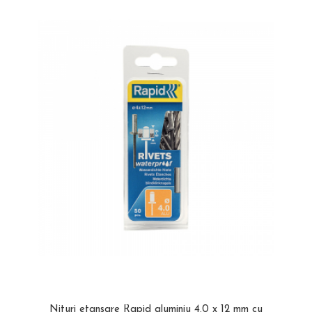
Etichete haine Aimo Phomemo
Truse de chei WERA
Batoane silicon pentru decoratiuni
Etichete Aimo Phomemo M110 |
Truse de scule combinate pentru
Batoane silicon cu sclipici
M200 | M220
electrieni
Batoane silicon Rapid Fun to Fix
Extractor conectori Engineer
Etichete Aimo rotunde
Batoane silicon PVC/ Cabluri
Geanta | Rucsac pentru scule
Etichete bijuterii Aimo Phomemo
Batoane silicon pluta
Dymo
Batoane silicon piele intoarsa
Instrumente recuperatoare
magnetice
Duze pentru pistoale de lipit
Pompe aspirator fludor si accesorii
Clesti pentru nituri si popnituri
Scule
Nituri etansare Rapid
Nituri High performance Rapid
Scule de mana electricieni
Nituri automotive Rapid colorate
Scule de mana KNIPEX
Piulite nit Rapid
Scule multifunctionale si accesorii
Capsatoare pneumatice
Scule pentru aviatie
Scule pentru constructii navale si
Pistoale pneumatice batut cuie in
intretinere nave
banda
Scule pentru instalari panouri
Pistoale pneumatice duale batut
fotovoltaice
capse sau cuie in banda
Nituri etansare Rapid aluminiu 4.0 x 12 mm cu