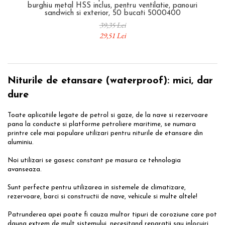
Scule pentru reparatii biciclete |
Preducele si Clesti pentru ocheti
burghiu metal HSS inclus, pentru ventilatie, panouri
motociclete
sandwich si exterior, 50 bucati 5000400
finisare bannere
39,35 Lei
Scule si unelte VDE
Preducele Rapid
29,51 Lei
Scule unelte lucru la inaltime
Capse, Pini si Cuie
Surubelnite
Capse Rapid
Surubelnite pentru Mecanici
Cuie Rapid
Surubelnite testare tensiune (Engineer)
Niturile de etansare
(waterproof): mici, dar
Ciocane de capsat pentru fixat folie
Surubelnite VDE KNIPEX
dure
anticondens
Surubelnite Inox
Toate aplicatiile legate de petrol si gaze, de la nave si rezervoare
Surubelnite Electricieni
pana la conducte si platforme petroliere maritime, se numara
Surubelnite VDE Wera
printre cele mai populare utilizari pentru niturile de etansare din
aluminiu.
Biti Surubelnita
Extractoare suruburi uzate si
Noi utilizari se gasesc constant pe masura ce tehnologia
accesorii
avanseaza.
Dalti electricieni si punctatoare
Sunt perfecte pentru utilizarea in sistemele de climatizare,
Reinnsteig
rezervoare, barci si constructii de nave, vehicule si multe altele!
Patrunderea apei poate fi cauza multor tipuri de coroziune care pot
dauna extrem de mult sistemului, necesitand reparatii sau inlocuiri