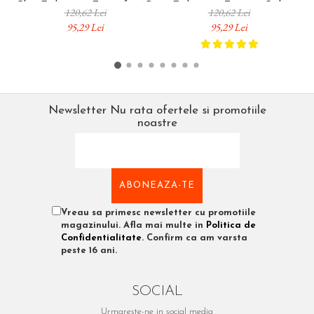
Blue Embossing Tapes for 3D
Embossing Tapes in Pink,
Co
120,62 Lei
120,62 Lei
Labels and Home, Office and
Silver and Woodgrain for 3D
a
95,29 Lei
95,29 Lei
Workshop Organization
Labels and Home, Office and
C
DY2174605TRC
Workshop Organization
I
DY12748CC
Newsletter
Nu rata ofertele si promotiile
noastre
Vreau sa primesc newsletter cu promotiile
magazinului. Afla mai multe in
Politica de
Confidentialitate
. Confirm ca am varsta
peste 16 ani.
SOCIAL
Urmareste-ne in social media