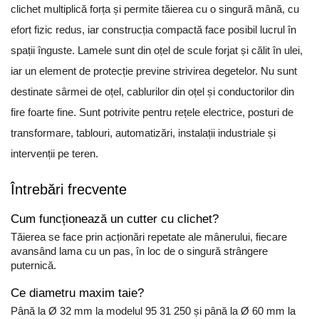
clichet multiplică forța și permite tăierea cu o singură mână, cu
efort fizic redus, iar construcția compactă face posibil lucrul în
spații înguste. Lamele sunt din oțel de scule forjat și călit în ulei,
iar un element de protecție previne strivirea degetelor. Nu sunt
destinate sârmei de oțel, cablurilor din oțel și conductorilor din
fire foarte fine. Sunt potrivite pentru rețele electrice, posturi de
transformare, tablouri, automatizări, instalații industriale și
intervenții pe teren.
Întrebări frecvente
Cum funcționează un cutter cu clichet?
Tăierea se face prin acționări repetate ale mânerului, fiecare
avansând lama cu un pas, în loc de o singură strângere
puternică.
Ce diametru maxim taie?
Până la Ø 32 mm la modelul 95 31 250 și până la Ø 60 mm la