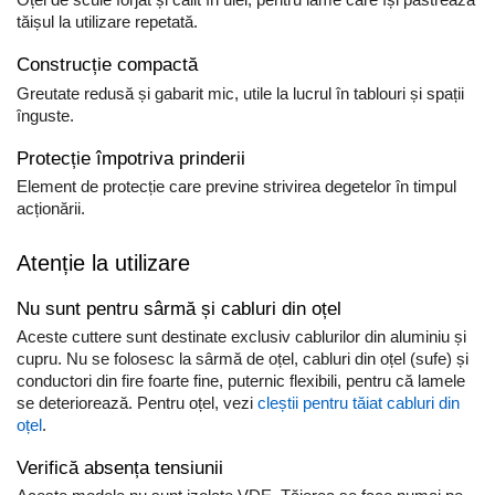
Oțel de scule forjat și călit în ulei, pentru lame care își păstrează
tăișul la utilizare repetată.
Construcție compactă
Greutate redusă și gabarit mic, utile la lucrul în tablouri și spații
înguste.
Protecție împotriva prinderii
Element de protecție care previne strivirea degetelor în timpul
acționării.
Atenție la utilizare
Nu sunt pentru sârmă și cabluri din oțel
Aceste cuttere sunt destinate exclusiv cablurilor din aluminiu și
cupru. Nu se folosesc la sârmă de oțel, cabluri din oțel (sufe) și
conductori din fire foarte fine, puternic flexibili, pentru că lamele
se deteriorează. Pentru oțel, vezi
cleștii pentru tăiat cabluri din
oțel
.
Verifică absența tensiunii