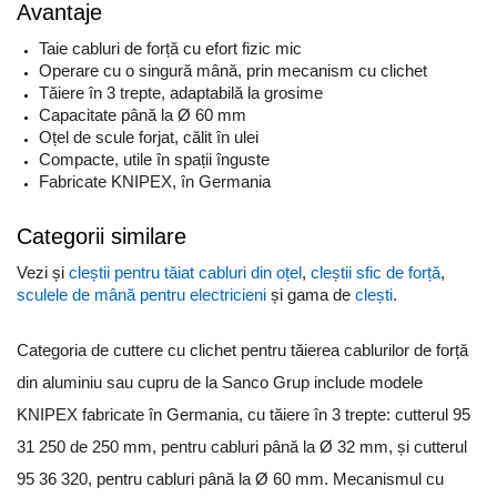
Avantaje
Taie cabluri de forță cu efort fizic mic
Operare cu o singură mână, prin mecanism cu clichet
Tăiere în 3 trepte, adaptabilă la grosime
Capacitate până la Ø 60 mm
Oțel de scule forjat, călit în ulei
Compacte, utile în spații înguste
Fabricate KNIPEX, în Germania
Categorii similare
Vezi și
cleștii pentru tăiat cabluri din oțel
,
cleștii sfic de forță
,
sculele de mână pentru electricieni
și gama de
clești
.
Categoria de cuttere cu clichet pentru tăierea cablurilor de forță
din aluminiu sau cupru de la Sanco Grup include modele
KNIPEX fabricate în Germania, cu tăiere în 3 trepte: cutterul 95
31 250 de 250 mm, pentru cabluri până la Ø 32 mm, și cutterul
95 36 320, pentru cabluri până la Ø 60 mm. Mecanismul cu