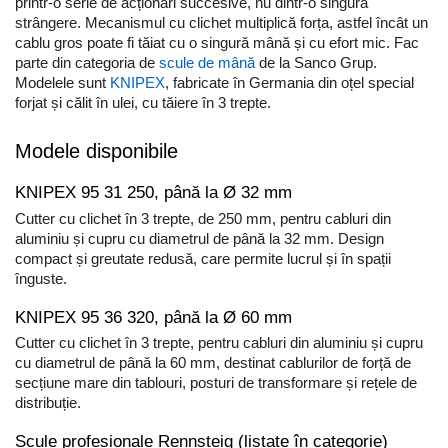
Etichete haine Aimo Phomemo
printr-o serie de acționări succesive, nu dintr-o singură
Truse de chei WERA
Batoane silicon pentru decoratiuni
strângere. Mecanismul cu clichet multiplică forța, astfel încât un
Etichete Aimo Phomemo M110 |
Truse de scule combinate pentru
Batoane silicon cu sclipici
cablu gros poate fi tăiat cu o singură mână și cu efort mic. Fac
M200 | M220
electrieni
parte din categoria de
scule de mână
de la Sanco Grup.
Batoane silicon Rapid Fun to Fix
Extractor conectori Engineer
Modelele sunt
KNIPEX
, fabricate în Germania din oțel special
Etichete Aimo rotunde
Batoane silicon PVC/ Cabluri
forjat și călit în ulei, cu tăiere în 3 trepte.
Geanta | Rucsac pentru scule
Etichete bijuterii Aimo Phomemo
Batoane silicon pluta
Dymo
Batoane silicon piele intoarsa
Instrumente recuperatoare
Modele disponibile
magnetice
Duze pentru pistoale de lipit
KNIPEX 95 31 250, până la Ø 32 mm
Pompe aspirator fludor si accesorii
Clesti pentru nituri si popnituri
Cutter cu clichet în 3 trepte, de 250 mm, pentru cabluri din
Scule
Nituri etansare Rapid
aluminiu și cupru cu diametrul de până la 32 mm. Design
Nituri High performance Rapid
Scule de mana electricieni
compact și greutate redusă, care permite lucrul și în spații
înguste.
Nituri automotive Rapid colorate
Scule de mana KNIPEX
Piulite nit Rapid
Scule multifunctionale si accesorii
KNIPEX 95 36 320, până la Ø 60 mm
Capsatoare pneumatice
Scule pentru aviatie
Cutter cu clichet în 3 trepte, pentru cabluri din aluminiu și cupru
Scule pentru constructii navale si
cu diametrul de până la 60 mm, destinat cablurilor de forță de
Pistoale pneumatice batut cuie in
intretinere nave
secțiune mare din tablouri, posturi de transformare și rețele de
banda
distribuție.
Scule pentru instalari panouri
Pistoale pneumatice duale batut
fotovoltaice
capse sau cuie in banda
Scule profesionale Rennsteig (listate în categorie)