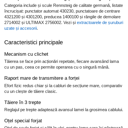
Scule pentru reparatii biciclete |
Preducele si Clesti pentru ocheti
Categoria include și scule Rennsteig de calitate germană, listate
motociclete
finisare bannere
încrucișat: punctator automat 430230, punctatoare de centrare
Scule si unelte VDE
Preducele Rapid
4321200 și 4301200, preducea 1400100 și rângile de demolare
Scule unelte lucru la inaltime
2714002 și ULTIMAX 2756002. Vezi și
extractoarele de șuruburi
Capse, Pini si Cuie
uzate și accesorii
.
Surubelnite
Capse Rapid
Surubelnite pentru Mecanici
Cuie Rapid
Caracteristici principale
Surubelnite testare tensiune (Engineer)
Ciocane de capsat pentru fixat folie
Surubelnite VDE KNIPEX
Mecanism cu clichet
anticondens
Surubelnite Inox
Tăierea se face prin acționări repetate, fiecare avansând lama
cu un pas, ceea ce permite operarea cu o singură mână.
Surubelnite Electricieni
Surubelnite VDE Wera
Raport mare de transmitere a forței
Biti Surubelnita
Efort fizic redus chiar și la cabluri de secțiune mare, comparativ
Extractoare suruburi uzate si
cu un clește de tăiere clasic.
accesorii
Tăiere în 3 trepte
Dalti electricieni si punctatoare
Reglajul pe trepte adaptează avansul lamei la grosimea cablului.
Reinnsteig
Oțel special forjat