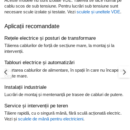
Aceste modele nu sunt izolate VDE. Tăierea se face numai pe
cablu scos de sub tensiune. Pentru lucrări sub tensiune sunt
necesare scule izolate și testate. Vezi
sculele și uneltele VDE
.
Aplicații recomandate
Rețele electrice și posturi de transformare
Tăierea cablurilor de forță de secțiune mare, la montaj și la
intervenții.
Tablouri electrice și automatizări
Scurtarea cablurilor de alimentare, în spații în care nu încape un
clește mare.
Instalații industriale
Lucrări de montaj și mentenanță pe trasee de cabluri de putere.
Service și intervenții pe teren
Tăiere rapidă, cu o singură mână, fără sculă acționată electric.
Vezi și
sculele de mână pentru electricieni
.