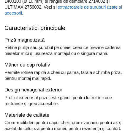
Scule pentru reparatii biciclete |
1400100 (Ø 10 mm) și rângile de demolare 2714002 și
Preducele si Clesti pentru ocheti
motociclete
ULTIMAX 2756002. Vezi și
extractoarele de șuruburi uzate și
finisare bannere
accesorii
.
Scule si unelte VDE
Preducele Rapid
Scule unelte lucru la inaltime
Capse, Pini si Cuie
Caracteristici principale
Surubelnite
Capse Rapid
Surubelnite pentru Mecanici
Priză magnetizată
Cuie Rapid
Surubelnite testare tensiune
Reține piulița sau șurubul pe cheie, ceea ce previne căderea
Ciocane de capsat pentru fixat
(Engineer)
pieselor mici și ușurează montajul cu o singură mână.
folie anticondens
Surubelnite VDE KNIPEX
Mâner cu cap rotativ
Surubelnite Inox
Permite rotirea rapidă a cheii cu palma, fără a schimba priza,
Surubelnite Electricieni
pentru montaj mai rapid.
Surubelnite VDE Wera
Design hexagonal exterior
Biti Surubelnita
Profilul exterior al prizei este gândit pentru lucrul în zone
Extractoare suruburi uzate si
restrânse și greu accesibile.
accesorii
Dalti electricieni si punctatoare
Materiale de calitate
Reinnsteig
Crom-molibden pentru capul cheii, crom-vanadiu pentru ax și
acetat de celuloză pentru mâner, pentru rezistență și confort.