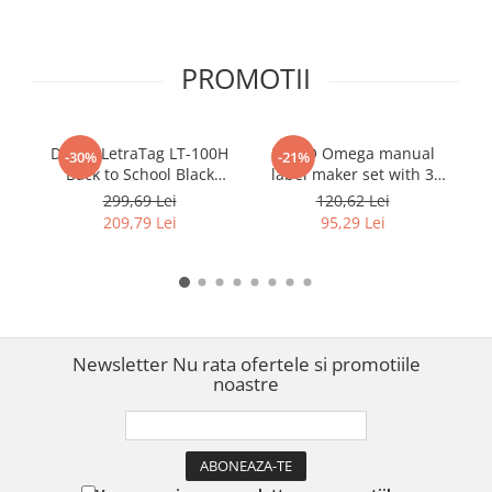
PROMOTII
DYMO LetraTag LT-100H
DYMO Omega manual
-30%
-21%
Back to School Black
label maker set with 3
Co
Edition Portable Label
additional black
299,69 Lei
120,62 Lei
Maker with Iron-On
embossing tapes for 3D
Co
209,79 Lei
95,29 Lei
Fabric Tape for Clothing
labels and home, office
C
and School Uniform
and workshop
Labeling 2125197
organization
DY2174605BKC
Newsletter
Nu rata ofertele si promotiile
noastre