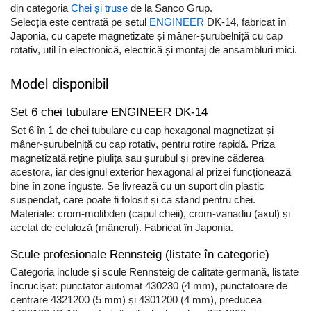
Truse de chei WERA
Etichete cabluri Aimo Phomemo
Batoane silicon pentru decoratiuni
din categoria
Chei și truse
de la Sanco Grup.
Selecția este centrată pe setul
ENGINEER
DK-14, fabricat în
Truse de scule combinate pentru
Batoane silicon cu sclipici
Etichete haine Aimo Phomemo
Japonia, cu capete magnetizate și mâner-șurubelniță cu cap
electrieni
Batoane silicon Rapid Fun to Fix
Etichete Aimo Phomemo M110 |
rotativ, util în electronică, electrică și montaj de ansambluri mici.
Extractor conectori Engineer
Batoane silicon PVC/ Cabluri
M200 | M220
Geanta | Rucsac pentru scule
Batoane silicon pluta
Model disponibil
Etichete Aimo rotunde
Batoane silicon piele intoarsa
Instrumente recuperatoare
Etichete bijuterii Aimo Phomemo
Set 6 chei tubulare ENGINEER DK-14
magnetice
Duze pentru pistoale de lipit
Dymo
Set 6 în 1 de chei tubulare cu cap hexagonal magnetizat și
Pompe aspirator fludor si accesorii
Clesti pentru nituri si popnituri
mâner-șurubelniță cu cap rotativ, pentru rotire rapidă. Priza
Scule
Nituri etansare Rapid
magnetizată reține piulița sau șurubul și previne căderea
acestora, iar designul exterior hexagonal al prizei funcționează
Nituri High performance Rapid
Scule de mana electricieni
bine în zone înguste. Se livrează cu un suport din plastic
Nituri automotive Rapid colorate
Scule de mana KNIPEX
suspendat, care poate fi folosit și ca stand pentru chei.
Piulite nit Rapid
Scule multifunctionale si accesorii
Materiale: crom-molibden (capul cheii), crom-vanadiu (axul) și
acetat de celuloză (mânerul). Fabricat în Japonia.
Capsatoare pneumatice
Scule pentru aviatie
Scule pentru constructii navale si
Pistoale pneumatice batut cuie in
Scule profesionale Rennsteig (listate în categorie)
intretinere nave
banda
Categoria include și scule Rennsteig de calitate germană, listate
Scule pentru instalari panouri
Pistoale pneumatice duale batut
încrucișat: punctator automat 430230 (4 mm), punctatoare de
fotovoltaice
capse sau cuie in banda
centrare 4321200 (5 mm) și 4301200 (4 mm), preducea