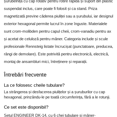
șurubelniță cu cap rotativ pentru rotire rapidă și suport din plastic
suspendat inclus, care poate fi folosit și ca stand. Priza
magnetizată previne căderea piuliței sau a șurubului, iar designul
exterior hexagonal permite lucrul în zone înguste. Materialele
sunt crom-molibden pentru capul cheii, crom-vanadiu pentru ax
și acetat de celuloză pentru mâner. Categoria include și scule
profesionale Rennsteig listate încrucișat (punctatoare, preducea,
rângi de demolare). Este potrivită pentru electronică, electrică,
montaj de ansambluri mici, întreținere și reparații.
Întrebări frecvente
La ce folosesc cheile tubulare?
La strângerea și desfacerea piulițelor și a șuruburilor cu cap
hexagonal, prinzându-le pe toată circumferința, fără a le rotunji.
Ce set este disponibil?
Setul ENGINEER DK-14, cu 6 chei tubulare și mâner-