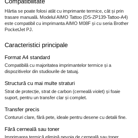
Compatibilitate
Scule pentru reparatii biciclete |
Preducele si Clesti pentru ocheti
motociclete
finisare bannere
Hârtia se poate folosi atât cu imprimante termice, cât și prin
Scule si unelte VDE
trasare manuală. Modelul AIMO Tattoo (DS-ZP139-Tattoo-A4)
Preducele Rapid
Scule unelte lucru la inaltime
este compatibil cu imprimanta AIMO M08F și cu seria Brother
Capse, Pini si Cuie
PocketJet PJ.
Surubelnite
Capse Rapid
Surubelnite pentru Mecanici
Cuie Rapid
Caracteristici principale
Surubelnite testare tensiune
Ciocane de capsat pentru fixat
(Engineer)
Format A4 standard
folie anticondens
Surubelnite VDE KNIPEX
Compatibilă cu majoritatea imprimantelor termice și a
Surubelnite Inox
dispozitivelor din studiourile de tatuaj.
Surubelnite Electricieni
Structură cu mai multe straturi
Surubelnite VDE Wera
Strat de protecție, strat de carbon (cerneală violet) și foaie
Biti Surubelnita
suport, pentru un transfer clar și complet.
Extractoare suruburi uzate si
accesorii
Transfer precis
Contururi clare, fără pete, ideale pentru desene cu detalii fine.
Dalti electricieni si punctatoare
Reinnsteig
Fără cerneală sau toner
Imprimarea termică elimină nevoia de cerneală sau toner,