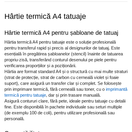
Truse de chei WERA
Etichete cabluri Aimo Phomemo
Batoane silicon pentru decoratiuni
Truse de scule combinate pentru
Batoane silicon cu sclipici
Etichete haine Aimo Phomemo
Hârtie termică A4 tatuaje
electrieni
Batoane silicon Rapid Fun to Fix
Etichete Aimo Phomemo M110 |
Extractor conectori Engineer
Batoane silicon PVC/ Cabluri
M200 | M220
Hârtie termică A4 pentru șabloane de tatuaj
Geanta | Rucsac pentru scule
Batoane silicon pluta
Etichete Aimo rotunde
Batoane silicon piele intoarsa
Instrumente recuperatoare
Hârtia termică A4 pentru tatuaje este o soluție profesională
Etichete bijuterii Aimo Phomemo
magnetice
pentru transferul rapid și precis al designurilor de tatuaj. Este
Duze pentru pistoale de lipit
Dymo
esențială în pregătirea șabloanelor (stencil) înainte de tatuarea
Pompe aspirator fludor si accesorii
Clesti pentru nituri si popnituri
propriu-zisă, transferând conturul desenului pe piele pentru
verificarea proporțiilor și a poziționării.
Scule
Nituri etansare Rapid
Hârtia are format standard A4 și o structură cu mai multe straturi
Nituri High performance Rapid
Scule de mana electricieni
(strat de protecție, strat de carbon cu cerneală violet și foaie
Nituri automotive Rapid colorate
Scule de mana KNIPEX
suport), care asigură un transfer clar și complet. Se folosește
prin imprimare termică, fără cerneală sau toner, cu o
imprimantă
Piulite nit Rapid
Scule multifunctionale si accesorii
termică pentru tatuaje
, dar și prin trasare manuală.
Capsatoare pneumatice
Scule pentru aviatie
Asigură contururi clare, fără pete, ideale pentru tatuaje cu detalii
Scule pentru constructii navale si
Pistoale pneumatice batut cuie in
fine. Este disponibilă în pachete individuale sau seturi multiple
intretinere nave
banda
(de exemplu 100 de coli), pentru utilizare profesională sau
personală.
Scule pentru instalari panouri
Pistoale pneumatice duale batut
fotovoltaice
capse sau cuie in banda