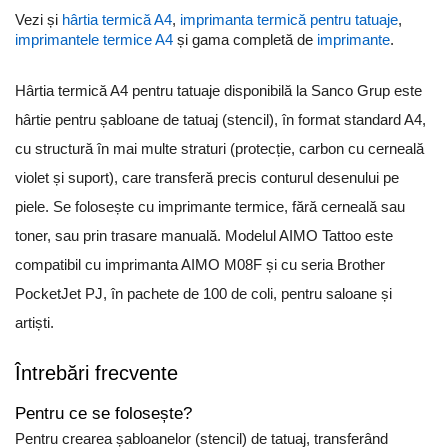
Vezi și
hârtia termică A4
,
imprimanta termică pentru tatuaje
,
imprimantele termice A4
și gama completă de
imprimante
.
Hârtia termică A4 pentru tatuaje disponibilă la Sanco Grup este
hârtie pentru șabloane de tatuaj (stencil), în format standard A4,
cu structură în mai multe straturi (protecție, carbon cu cerneală
violet și suport), care transferă precis conturul desenului pe
piele. Se folosește cu imprimante termice, fără cerneală sau
toner, sau prin trasare manuală. Modelul AIMO Tattoo este
compatibil cu imprimanta AIMO M08F și cu seria Brother
PocketJet PJ, în pachete de 100 de coli, pentru saloane și
artiști.
Întrebări frecvente
Pentru ce se folosește?
Pentru crearea șabloanelor (stencil) de tatuaj, transferând