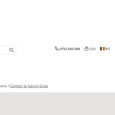
0752.645.008
0,00
RO
mana /
Contact la Sanco Grup