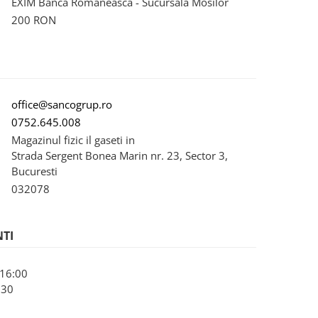
EXIM Banca Romaneasca - Sucursala Mosilor
200 RON
office@sancogrup.ro
0752.645.008
Magazinul fizic il gaseti in
Strada Sergent Bonea Marin nr. 23, Sector 3,
Bucuresti
032078
NTI
- 16:00
:30