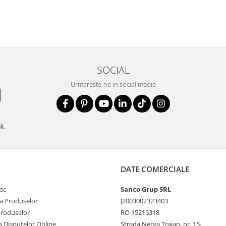
SOCIAL
Urmareste-ne in social media
i.
DATE COMERCIALE
sc
Sanco Grup SRL
a Produselor
J2003002323403
Produselor
RO 15215318
a Disputelor Online
Strada Nerva Traian, nr. 15,