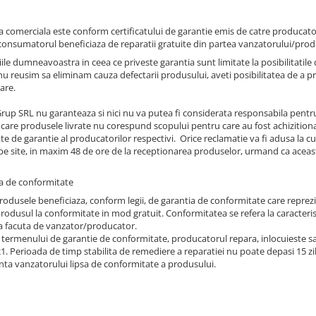
a comerciala este conform certificatului de garantie emis de catre producator
 consumatorul beneficiaza de reparatii gratuite din partea vanzatorului/prod
ile dumneavoastra in ceea ce priveste garantia sunt limitate la posibilitatile d
 nu reusim sa eliminam cauza defectarii produsului, aveti posibilitatea de a p
are.
rup SRL nu garanteaza si nici nu va putea fi considerata responsabila pentr
n care produsele livrate nu corespund scopului pentru care au fost achizitiona
ate de garantie al producatorilor respectivi. Orice reclamatie va fi adusa la c
 pe site, in maxim 48 de ore de la receptionarea produselor, urmand ca aceast
a de conformitate
rodusele beneficiaza, conform legii, de garantia de conformitate care reprez
rodusul la conformitate in mod gratuit. Conformitatea se refera la caracteris
a facuta de vanzator/producator.
l termenului de garantie de conformitate, producatorul repara, inlocuieste s
1. Perioada de timp stabilita de remediere a reparatiei nu poate depasi 15 zil
nta vanzatorului lipsa de conformitate a produsului.