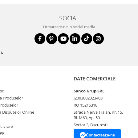
SOCIAL
Urmareste-ne in social media
i.
DATE COMERCIALE
sc
Sanco Grup SRL
a Produselor
J2003002323403
Produselor
RO 15215318
a Disputelor Online
Strada Nerva Traian, nr. 15,
Bl. M69, Ap. 50
Sector 3, Bucuresti
 Livrare
DPR
Contacteaza-ne