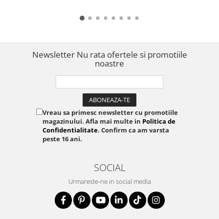
eleganta S0721730
pentru etichete 3D și
organizare acasă, la birou
și în atelier DY13574CC
Newsletter
Nu rata ofertele si promotiile
noastre
Vreau sa primesc newsletter cu promotiile
magazinului. Afla mai multe in
Politica de
Confidentialitate
. Confirm ca am varsta
peste 16 ani.
SOCIAL
Urmareste-ne in social media