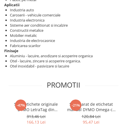
Scule pentru reparatii biciclete |
Preducele si Clesti pentru ocheti
Aplicatii
motociclete
finisare bannere
Industria auto
Scule si unelte VDE
Caroserii - vehicule comerciale
Preducele Rapid
Industria electronica
Scule unelte lucru la inaltime
Capse, Pini si Cuie
Sisteme aer conditionat si incalzire
Surubelnite
Constructii metalice
Capse Rapid
Mobilier metalic
Surubelnite pentru Mecanici
Cuie Rapid
Industria de electrocasnice
Surubelnite testare tensiune
Fabricarea scarilor
Ciocane de capsat pentru fixat
(Engineer)
Finisaje
folie anticondens
Aluminiu - lacuire, anodizare si acoperire organica
Surubelnite VDE KNIPEX
Otel - lacuire, zincare si acoperire organica.
Surubelnite Inox
Otel inoxidabil - pasivizare si lacuire
Surubelnite Electricieni
Surubelnite VDE Wera
PROMOTII
Biti Surubelnita
Extractoare suruburi uzate si
accesorii
Set 5 etichete originale
Set aparat de etichetat
I
-47%
-21%
Dalti electricieni si punctatoare
DYMO LetraTag din
manual DYMO Omega cu
de
Reinnsteig
plastic argintiu metalizat
3 benzi embosabile
313,46 Lei
120,84 Lei
12 mm pentru receptii,
asortate suplimentare
co
166,13 Lei
95,47 Lei
birouri si identificare
roz, argintiu și furnir
ri