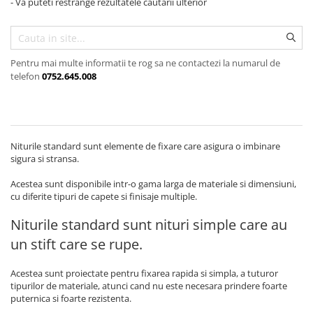
- Va puteti restrange rezultatele cautarii ulterior
Etichete AIMO D1600 compatibile
Clesti pentru taiat bolturi
LabelManager
Capse de gradina Rapid
Imprimante Industriale embosare
Clesti pentru taiat cabluri din otel
benzi metalice Dymo M1010
Etichete Universale Vinil
Clesti si capse pentru legat via
Clesti pentru taiat corzi de
Accesorii Imprimante Dymo
Etichete Poliester suprafete plane
Clesti Rapid pentru legat via
instrumente
Pentru mai multe informatii te rog sa ne contactezi la numarul de
telefon
0752.645.008
Adaptoare Dymo
Capse pentru legat via Rapid
Etichete cabluri Nailon Flexibil
Clesti sertizare
Acumulatori Dymo
Suflante cu aer cald industriale si
Clesti sertizare mufe retea / cablu
Etichete Tuburi termocontractibile
accesorii
coaxial
Cuttere Dymo
Etichete industriale XTL
Clesti taiere frontala
Accesorii suflanta cu aer cald
Imprimante Brother
Etichete Brother
Niturile standard sunt elemente de fixare care asigura o imbinare
Chei si truse
Pistoale de lipit Profesionale Rapid
sigura si stransa.
Etichete Brother TZe P-Touch
Chei combinate tablouri electrice
Batoane de silicon Rapid
Etichete Brother DK QL
Acestea sunt disponibile intr-o gama larga de materiale si dimensiuni,
Chei si truse chei
Batoane silicon Rapid Industriale
cu diferite tipuri de capete si finisaje multiple.
Etichete Aimo Compatibile Brother
Chei si truse chei imbus
Batoane silicon Rapid Profesionale
TZe
Niturile standard
sunt nituri simple care au
Chei si truse chei reglabile
Batoane silicon universal
Hartie termica A4
un stift care se rupe.
Truse de scule
Batoane silicon sanitar
Hartie termica A4 tatuaje
Trusa scule KNIPEX
Batoane Silicon Textil
Acestea sunt proiectate pentru fixarea rapida si simpla, a tuturor
Etichete Aimo imprimanta D30S
Trusa scule WERA
Batoane silicon piele
tipurilor de materiale, atunci cand nu este necesara prindere foarte
Etichete scolare Aimo Phomemo
puternica si foarte rezistenta.
Trusa surubelnite electricieni Wera
Batoane silicon lemn