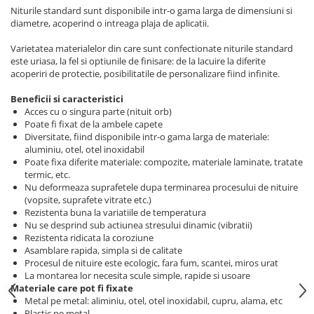
Truse de chei WERA
Etichete cabluri Aimo Phomemo
Batoane silicon pentru decoratiuni
Niturile standard sunt disponibile intr-o gama larga de dimensiuni si
diametre, acoperind o intreaga plaja de aplicatii.
Truse de scule combinate pentru
Batoane silicon cu sclipici
Etichete haine Aimo Phomemo
electrieni
Batoane silicon Rapid Fun to Fix
Varietatea materialelor din care sunt confectionate niturile standard
Etichete Aimo Phomemo M110 |
Extractor conectori Engineer
este uriasa, la fel si optiunile de finisare: de la lacuire la diferite
Batoane silicon PVC/ Cabluri
M200 | M220
acoperiri de protectie, posibilitatile de personalizare fiind infinite.
Geanta | Rucsac pentru scule
Batoane silicon pluta
Etichete Aimo rotunde
Batoane silicon piele intoarsa
Beneficii si caracteristici
Instrumente recuperatoare
Etichete bijuterii Aimo Phomemo
Acces cu o singura parte (nituit orb)
magnetice
Duze pentru pistoale de lipit
Dymo
Poate fi fixat de la ambele capete
Pompe aspirator fludor si accesorii
Diversitate, fiind disponibile intr-o gama larga de materiale:
Clesti pentru nituri si popnituri
aluminiu, otel, otel inoxidabil
Scule
Nituri etansare Rapid
Poate fixa diferite materiale: compozite, materiale laminate, tratate
termic, etc.
Nituri High performance Rapid
Scule de mana electricieni
Nu deformeaza suprafetele dupa terminarea procesului de nituire
Nituri automotive Rapid colorate
Scule de mana KNIPEX
(vopsite, suprafete vitrate etc.)
Rezistenta buna la variatiile de temperatura
Piulite nit Rapid
Scule multifunctionale si accesorii
Nu se desprind sub actiunea stresului dinamic (vibratii)
Capsatoare pneumatice
Scule pentru aviatie
Rezistenta ridicata la coroziune
Asamblare rapida, simpla si de calitate
Scule pentru constructii navale si
Pistoale pneumatice batut cuie in
Procesul de nituire este ecologic, fara fum, scantei, miros urat
intretinere nave
banda
La montarea lor necesita scule simple, rapide si usoare
Scule pentru instalari panouri
Pistoale pneumatice duale batut
Materiale care pot fi fixate
fotovoltaice
capse sau cuie in banda
Metal pe metal: aliminiu, otel, otel inoxidabil, cupru, alama, etc
Plastic pe metal