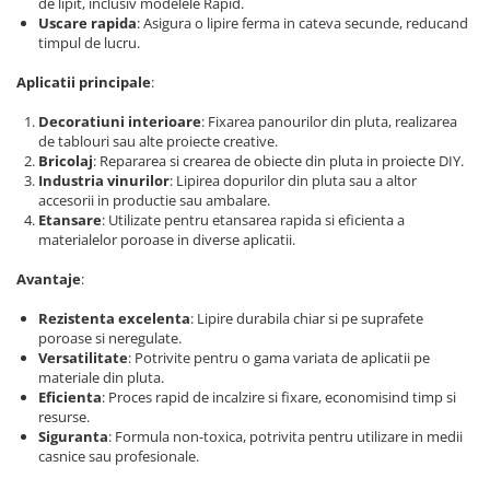
de lipit, inclusiv modelele Rapid.
Uscare rapida
: Asigura o lipire ferma in cateva secunde, reducand
timpul de lucru.
Aplicatii principale
:
Decoratiuni interioare
: Fixarea panourilor din pluta, realizarea
de tablouri sau alte proiecte creative.
Bricolaj
: Repararea si crearea de obiecte din pluta in proiecte DIY.
Industria vinurilor
: Lipirea dopurilor din pluta sau a altor
accesorii in productie sau ambalare.
Etansare
: Utilizate pentru etansarea rapida si eficienta a
materialelor poroase in diverse aplicatii.
Avantaje
:
Rezistenta excelenta
: Lipire durabila chiar si pe suprafete
poroase si neregulate.
Versatilitate
: Potrivite pentru o gama variata de aplicatii pe
materiale din pluta.
Eficienta
: Proces rapid de incalzire si fixare, economisind timp si
resurse.
Siguranta
: Formula non-toxica, potrivita pentru utilizare in medii
casnice sau profesionale.