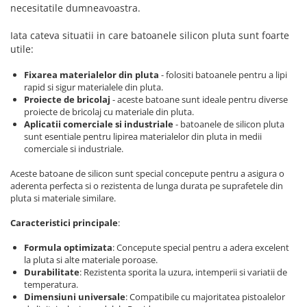
Scule pentru reparatii biciclete |
Preducele si Clesti pentru ocheti
necesitatile dumneavoastra.
motociclete
finisare bannere
Scule si unelte VDE
Iata cateva situatii in care batoanele silicon pluta sunt foarte
Preducele Rapid
utile:
Scule unelte lucru la inaltime
Capse, Pini si Cuie
Surubelnite
Fixarea materialelor din pluta
- folositi batoanele pentru a lipi
Capse Rapid
rapid si sigur materialele din pluta.
Surubelnite pentru Mecanici
Cuie Rapid
Proiecte de bricolaj
- aceste batoane sunt ideale pentru diverse
Surubelnite testare tensiune
proiecte de bricolaj cu materiale din pluta.
Ciocane de capsat pentru fixat
(Engineer)
Aplicatii comerciale si industriale
- batoanele de silicon pluta
folie anticondens
sunt esentiale pentru lipirea materialelor din pluta in medii
Surubelnite VDE KNIPEX
comerciale si industriale.
Surubelnite Inox
Aceste batoane de silicon sunt special concepute pentru a asigura o
Surubelnite Electricieni
aderenta perfecta si o rezistenta de lunga durata pe suprafetele din
Surubelnite VDE Wera
pluta si materiale similare.
Biti Surubelnita
Caracteristici principale
:
Extractoare suruburi uzate si
accesorii
Formula optimizata
: Concepute special pentru a adera excelent
la pluta si alte materiale poroase.
Dalti electricieni si punctatoare
Durabilitate
: Rezistenta sporita la uzura, intemperii si variatii de
Reinnsteig
temperatura.
Dimensiuni universale
: Compatibile cu majoritatea pistoalelor