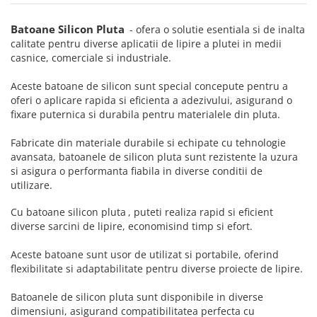
Truse de chei WERA
Etichete cabluri Aimo Phomemo
Batoane silicon pentru decoratiuni
Truse de scule combinate pentru
Batoane silicon cu sclipici
Batoane Silicon Pluta
Etichete haine Aimo Phomemo
- ofera o solutie esentiala si de inalta
electrieni
calitate pentru diverse aplicatii de lipire a plutei in medii
Batoane silicon Rapid Fun to Fix
Etichete Aimo Phomemo M110 |
Extractor conectori Engineer
casnice, comerciale si industriale.
Batoane silicon PVC/ Cabluri
M200 | M220
Geanta | Rucsac pentru scule
Batoane silicon pluta
Aceste batoane de silicon sunt special concepute pentru a
Etichete Aimo rotunde
Batoane silicon piele intoarsa
oferi o aplicare rapida si eficienta a adezivului, asigurand o
Instrumente recuperatoare
Etichete bijuterii Aimo Phomemo
fixare puternica si durabila pentru materialele din pluta.
magnetice
Duze pentru pistoale de lipit
Dymo
Pompe aspirator fludor si accesorii
Clesti pentru nituri si popnituri
Fabricate din materiale durabile si echipate cu tehnologie
avansata, batoanele de silicon pluta sunt rezistente la uzura
Scule
Nituri etansare Rapid
si asigura o performanta fiabila in diverse conditii de
Nituri High performance Rapid
Scule de mana electricieni
utilizare.
Nituri automotive Rapid colorate
Scule de mana KNIPEX
Cu
batoane silicon pluta
, puteti realiza rapid si eficient
Piulite nit Rapid
Scule multifunctionale si accesorii
diverse sarcini de lipire, economisind timp si efort.
Capsatoare pneumatice
Scule pentru aviatie
Scule pentru constructii navale si
Aceste batoane sunt usor de utilizat si portabile, oferind
Pistoale pneumatice batut cuie in
intretinere nave
flexibilitate si adaptabilitate pentru diverse proiecte de lipire.
banda
Scule pentru instalari panouri
Pistoale pneumatice duale batut
Batoanele de silicon pluta sunt disponibile in diverse
fotovoltaice
capse sau cuie in banda
dimensiuni, asigurand compatibilitatea perfecta cu