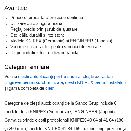
Avantaje
Prindere fermă, fără presiune continuă
Utilizare cu o singură mână
Reglaj precis prin șurub de ajustare
Oțel călit, durabil și rezistent
Modele KNIPEX (Germania) și ENGINEER (Japonia)
Variante cu extractor pentru șuruburi deteriorate
Disponibili din stoc, cu livrare rapidă
Categorii similare
Vezi și
cleștii autoblocanți pentru sudură
,
cleștii extractori
Engineer pentru șuruburi uzate
,
cleștii KNIPEX pentru instalatori
și gama completă de
clești
.
Categoria de clești autoblocanți de la Sanco Grup include 6
modele de la KNIPEX (Germania) și ENGINEER (Japonia).
Gama cuprinde cleștii profesionali KNIPEX 40 04 și 41 04 (180
și 250 mm), modelul KNIPEX 41 34 165 cu cioc lung, precum și