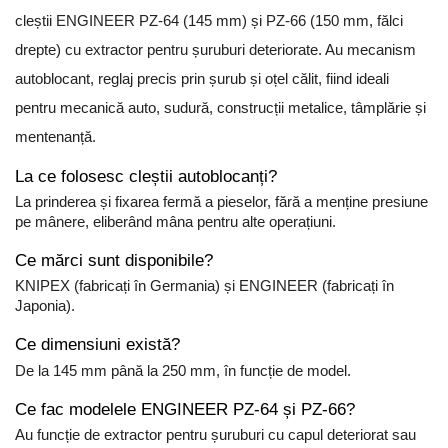
cleștii ENGINEER PZ-64 (145 mm) și PZ-66 (150 mm, fălci
drepte) cu extractor pentru șuruburi deteriorate. Au mecanism
autoblocant, reglaj precis prin șurub și oțel călit, fiind ideali
pentru mecanică auto, sudură, construcții metalice, tâmplărie și
mentenanță.
La ce folosesc cleștii autoblocanți?
La prinderea și fixarea fermă a pieselor, fără a menține presiune
pe mânere, eliberând mâna pentru alte operațiuni.
Ce mărci sunt disponibile?
KNIPEX (fabricați în Germania) și ENGINEER (fabricați în
Japonia).
Ce dimensiuni există?
De la 145 mm până la 250 mm, în funcție de model.
Ce fac modelele ENGINEER PZ-64 și PZ-66?
Au funcție de extractor pentru șuruburi cu capul deteriorat sau