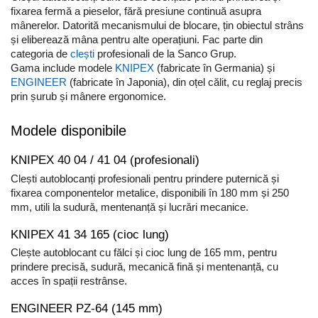
fixarea fermă a pieselor, fără presiune continuă asupra
mânerelor. Datorită mecanismului de blocare, țin obiectul strâns
și eliberează mâna pentru alte operațiuni. Fac parte din
categoria de
clești
profesionali de la Sanco Grup.
Gama include modele
KNIPEX
(fabricate în Germania) și
ENGINEER
(fabricate în Japonia), din oțel călit, cu reglaj precis
prin șurub și mânere ergonomice.
Modele disponibile
KNIPEX 40 04 / 41 04 (profesionali)
Clești autoblocanți profesionali pentru prindere puternică și
fixarea componentelor metalice, disponibili în 180 mm și 250
mm, utili la sudură, mentenanță și lucrări mecanice.
KNIPEX 41 34 165 (cioc lung)
Clește autoblocant cu fălci și cioc lung de 165 mm, pentru
prindere precisă, sudură, mecanică fină și mentenanță, cu
acces în spații restrânse.
ENGINEER PZ-64 (145 mm)