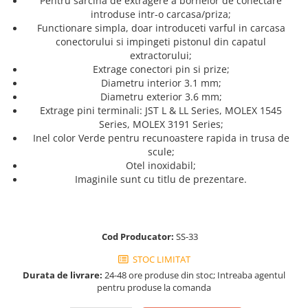
Pentru sarcina de extragere a bornelor de conectare
Truse de chei WERA
Etichete cabluri Aimo Phomemo
Batoane silicon pentru decoratiuni
introduse intr-o carcasa/priza;
Truse de scule combinate pentru
Batoane silicon cu sclipici
Functionare simpla, doar introduceti varful in carcasa
Etichete haine Aimo Phomemo
electrieni
conectorului si impingeti pistonul din capatul
Batoane silicon Rapid Fun to Fix
Etichete Aimo Phomemo M110 |
extractorului;
Extractor conectori Engineer
Batoane silicon PVC/ Cabluri
M200 | M220
Extrage conectori pin si prize;
Geanta | Rucsac pentru scule
Batoane silicon pluta
Diametru interior 3.1 mm;
Etichete Aimo rotunde
Diametru exterior 3.6 mm;
Batoane silicon piele intoarsa
Instrumente recuperatoare
Etichete bijuterii Aimo Phomemo
Extrage pini terminali: JST L & LL Series, MOLEX 1545
magnetice
Duze pentru pistoale de lipit
Dymo
Series, MOLEX 3191 Series;
Pompe aspirator fludor si accesorii
Clesti pentru nituri si popnituri
Inel color Verde pentru recunoastere rapida in trusa de
scule;
Scule
Nituri etansare Rapid
Otel inoxidabil;
Nituri High performance Rapid
Scule de mana electricieni
Imaginile sunt cu titlu de prezentare.
Nituri automotive Rapid colorate
Scule de mana KNIPEX
Piulite nit Rapid
Scule multifunctionale si accesorii
Capsatoare pneumatice
Scule pentru aviatie
Cod Producator:
SS-33
Scule pentru constructii navale si
Pistoale pneumatice batut cuie in
STOC LIMITAT
intretinere nave
banda
Durata de livrare:
24-48 ore produse din stoc; Intreaba agentul
Scule pentru instalari panouri
Pistoale pneumatice duale batut
pentru produse la comanda
fotovoltaice
capse sau cuie in banda