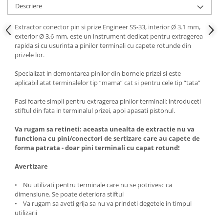
Descriere
Extractor conector pin si prize Engineer SS-33, interior Ø 3.1 mm,
exterior Ø 3.6 mm, este un instrument dedicat pentru extragerea
rapida si cu usurinta a pinilor terminali cu capete rotunde din
prizele lor.
Specializat in demontarea pinilor din bornele prizei si este
aplicabil atat terminalelor tip “mama” cat si pentru cele tip “tata”
Pasi foarte simpli pentru extragerea pinilor terminali: introduceti
stiftul din fata in terminalul prizei, apoi apasati pistonul.
Va rugam sa retineti: aceasta unealta de extractie nu va
functiona cu pini/conectori de sertizare care au capete de
forma patrata - doar pini terminali cu capat rotund!
Avertizare
• Nu utilizati pentru terminale care nu se potrivesc ca
dimensiune. Se poate deteriora stiftul
• Va rugam sa aveti grija sa nu va prindeti degetele in timpul
utilizarii