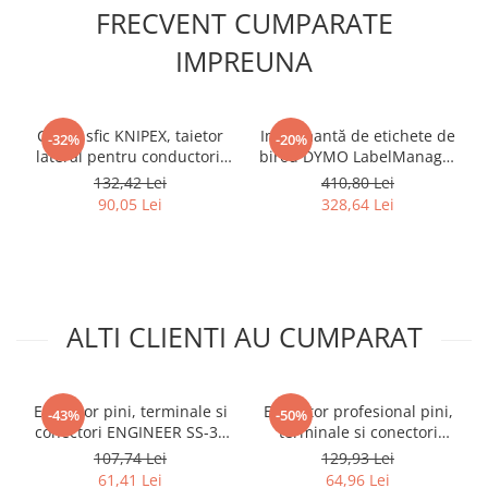
FRECVENT CUMPARATE
IMPREUNA
Cleste sfic KNIPEX, taietor
Imprimantă de etichete de
-32%
-20%
lateral pentru conductori,
birou DYMO LabelManager
cabluri si sarma, manere
210D cu tastatură QWERTY
132,42 Lei
410,80 Lei
plastic, 140 mm, fabricat in
pentru organizare
90,05 Lei
328,64 Lei
Germania 70 01 140
documente și identificare
spații de lucru
ALTI CLIENTI AU CUMPARAT
Extractor pini, terminale si
Extractor profesional pini,
-43%
-50%
conectori ENGINEER SS-34
terminale si conectori
Ø2.7 mm pentru demontare
ENGINEER PAS-34 cu arc
107,74 Lei
129,93 Lei
contacte electrice
interior Ø2.7 mm din otel
61,41 Lei
64,96 Lei