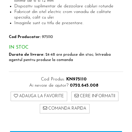
latime de 6 si 12 mm
Scule pentru reparatii biciclete |
Preducele si Clesti pentru ocheti
Dispozitiv suplimentar de dezizolare cabluri rotunde
motociclete
finisare bannere
Fabricat din otel electric crom vanadiu de calitate
Scule si unelte VDE
Preducele Rapid
speciala, calit cu ulei
Scule unelte lucru la inaltime
Imaginile sunt cu titlu de prezentare.
Capse, Pini si Cuie
Surubelnite
Capse Rapid
Cod Producator:
975110
Surubelnite pentru Mecanici
Cuie Rapid
Surubelnite testare tensiune (Engineer)
IN STOC
Ciocane de capsat pentru fixat folie
Surubelnite VDE KNIPEX
Durata de livrare:
24-48 ore produse din stoc; Intreaba
anticondens
agentul pentru produse la comanda
Surubelnite Inox
Surubelnite Electricieni
Surubelnite VDE Wera
Cod Produs:
KN975110
Biti Surubelnita
Ai nevoie de ajutor?
0752.645.008
Extractoare suruburi uzate si
ADAUGA LA FAVORITE
CERE INFORMATII
accesorii
Dalti electricieni si punctatoare
COMANDA RAPIDA
Reinnsteig