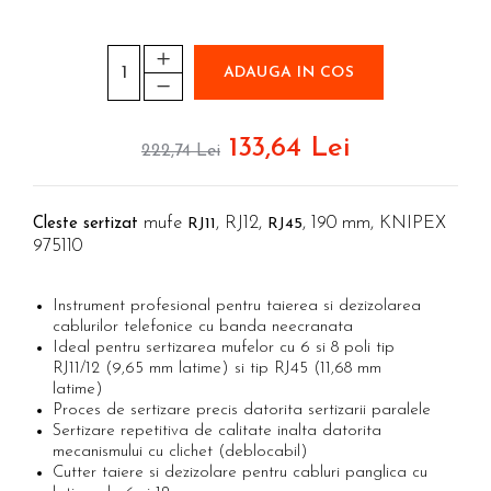
Etichete haine Aimo Phomemo
Truse de chei WERA
Batoane silicon pentru decoratiuni
Etichete Aimo Phomemo M110 |
Truse de scule combinate pentru
Batoane silicon cu sclipici
M200 | M220
electrieni
Batoane silicon Rapid Fun to Fix
ADAUGA IN COS
Extractor conectori Engineer
Etichete Aimo rotunde
Batoane silicon PVC/ Cabluri
Geanta | Rucsac pentru scule
Etichete bijuterii Aimo Phomemo
Batoane silicon pluta
133,64 Lei
Dymo
222,74 Lei
Batoane silicon piele intoarsa
Instrumente recuperatoare
magnetice
Duze pentru pistoale de lipit
Pompe aspirator fludor si accesorii
Clesti pentru nituri si popnituri
mufe
, RJ12,
, 190 mm, KNIPEX
Cleste sertizat
RJ11
RJ45
Scule
975110
Nituri etansare Rapid
Nituri High performance Rapid
Scule de mana electricieni
Instrument profesional pentru taierea si dezizolarea
Nituri automotive Rapid colorate
Scule de mana KNIPEX
cablurilor telefonice cu banda neecranata
Piulite nit Rapid
Scule multifunctionale si accesorii
Ideal pentru sertizarea mufelor cu 6 si 8 poli tip
Capsatoare pneumatice
Scule pentru aviatie
RJ11/12 (9,65 mm latime) si tip RJ45 (11,68 mm
latime)
Scule pentru constructii navale si
Pistoale pneumatice batut cuie in
Proces de sertizare precis datorita sertizarii paralele
intretinere nave
banda
Sertizare repetitiva de calitate inalta datorita
Scule pentru instalari panouri
Pistoale pneumatice duale batut
mecanismului cu clichet (deblocabil)
fotovoltaice
capse sau cuie in banda
Cutter taiere si dezizolare pentru cabluri panglica cu