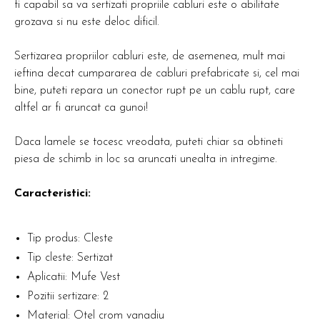
fi capabil sa va sertizati propriile cabluri este o abilitate
grozava si nu este deloc dificil.
Sertizarea propriilor cabluri este, de asemenea, mult mai
ieftina decat cumpararea de cabluri prefabricate si, cel mai
bine, puteti repara un conector rupt pe un cablu rupt, care
altfel ar fi aruncat ca gunoi!
Daca lamele se tocesc vreodata, puteti chiar sa obtineti
piesa de schimb in loc sa aruncati unealta in intregime.
Caracteristici:
Tip produs: Cleste
Tip cleste: Sertizat
Aplicatii: Mufe Vest
Pozitii sertizare: 2
Material: Otel crom vanadiu