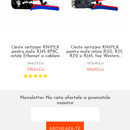
Cleste sertizare KNIPEX
Cleste sertizare KNIPEX
pentru mufe RJ45 8P8C,
pentru mufe retea RJ10, RJ11,
retele Ethernet si cablare
RJ12 si RJ45, fise Western,
mu
structurata, manere
manere multicomponent, 200
c
344,23 Lei
763,68 Lei
multicomponent, 190 mm,
mm, fabricat in Germania 97
230,64 Lei
504,03 Lei
fabricat in Germania 97 51 13
51 12
Newsletter
Nu rata ofertele si promotiile
noastre