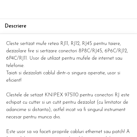
Descriere
Cleste sertizat mufe retea RJ11, RJ12, RJ45 pentru taiere,
dezizolare fire si sertizare conectori 8P8C/RJ45, 6P6C/RJ12,
6P4C/RJ11. Usor de utilizat pentru mufele de internet sau
telefonie.
Taiati si dezizolati cablul dintr-o singura operatie, usor si
eficient!
Clestele de setizat KNIPEX 975110 pentru conectori RJ este
echipat cu cutter si un cutit pentru dezizolat (cu limitator de
adancime si distanta), astfel incat va fi singurul instrument
necesar pentru munca dvs.
Este usor sa va faceti propriile cabluri ethernet sau patch! A