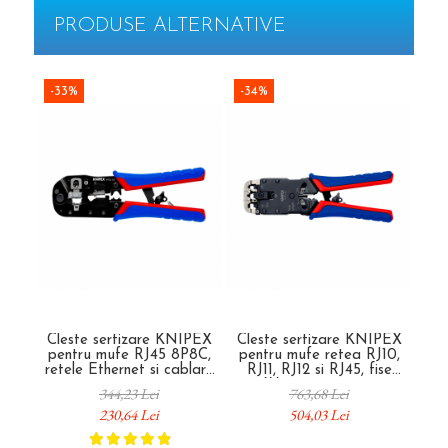
PRODUSE ALTERNATIVE
-33%
-34%
-3
Cleste sertizare KNIPEX
Cleste sertizare KNIPEX
pentru mufe RJ45 8P8C,
pentru mufe retea RJ10,
com
retele Ethernet si cablare
RJ11, RJ12 si RJ45, fise
mu
structurata, manere
Western, manere
cabl
344,23 Lei
763,68 Lei
multicomponent, 190 mm,
multicomponent, 200 mm,
S
230,64 Lei
504,03 Lei
fabricat in Germania 97 51
fabricat in Germania 97 51
fabr
13
12