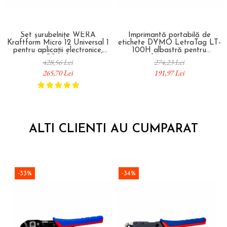
Set șurubelnițe WERA
Imprimantă portabilă de
Kraftform Micro 12 Universal 1
etichete DYMO LetraTag LT-
pentru aplicații electronice,
100H albastră pentru
service GSM, laptop și
etichetare prize și
428,56 Lei
274,23 Lei
electronice de precizie 12 piese
întrerupătoare 2174575
265,70 Lei
191,97 Lei
05073675001
ALTI CLIENTI AU CUMPARAT
-33%
-34%