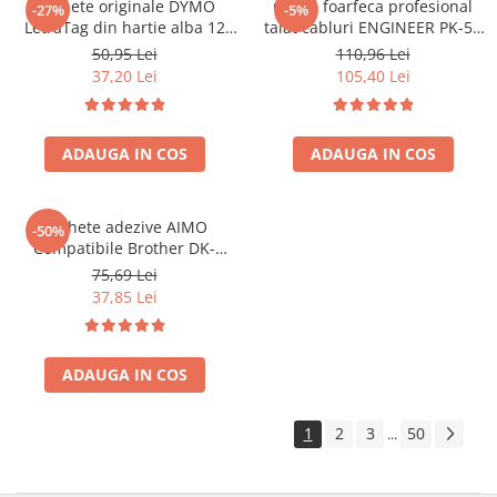
Etichete originale DYMO
Cleste foarfeca profesional
-27%
-5%
LetraTag din hartie alba 12
taiat cabluri ENGINEER PK-51
mm pentru borcane,
pentru conductori electrici,
50,95 Lei
110,96 Lei
recipiente si organizare acasa
cabluri cupru si aluminiu 212
37,20 Lei
105,40 Lei
S0721510
mm Fabricat in Japonia
ADAUGA IN COS
ADAUGA IN COS
Etichete adezive AIMO
-50%
Compatibile Brother DK-
11241, 102 x 152 mm, pentru
75,69 Lei
AWB, curierat și etichete
37,85 Lei
transport
ADAUGA IN COS
1
2
3
50
...