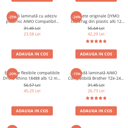
Bandă laminată cu adeziv
Etichete originale DYMO
-25%
-24%
puternic AIMO Compatibilă
LetraTag din plastic alb 12
Brother TZe-S621, 9 mm text
mm pentru organizare acasa,
31,45 Lei
55,64 Lei
negru pe galben, pentru
birou si scoala S0721660
23,58 Lei
42,29 Lei
suprafețe plane, identificare
rapidă și siguranță vizuală
ADAUGA IN COS
ADAUGA IN COS
Etichete flexibile compatibile
Bandă laminată AIMO
-20%
-15%
DYMO Rhino 18488 alb 12 mm
Compatibilă Brother TZe-241,
pentru identificarea cablurilor
18 mm text negru pe alb,
56,57 Lei
31,45 Lei
și fibrei optice prin înfășurare
pentru etichetare industrială,
45,25 Lei
26,73 Lei
identificare echipamente și
depozitare
ADAUGA IN COS
ADAUGA IN COS