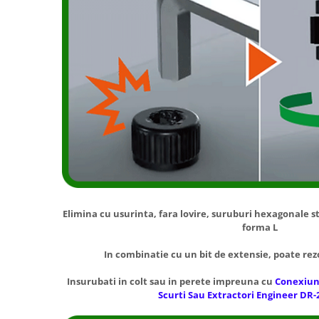
Elimina cu usurinta, fara lovire, suruburi hexagonale s
forma L
In combinatie cu un bit de extensie, poate rezo
Insurubati in colt sau in perete impreuna cu
Conexiune
Scurti Sau Extractori Engineer DR-