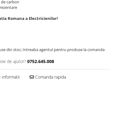
t de carbon
prezentare
tia Romana a Electricienilor!
use din stoc; Intreaba agentul pentru produse la comanda
oie de ajutor?
0752.645.008
informatii
Comanda rapida