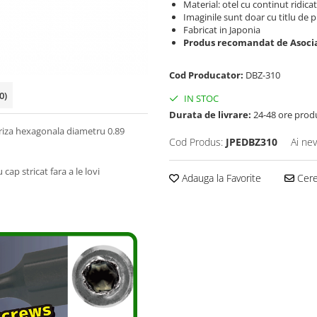
Material: otel cu continut ridica
Imaginile sunt doar cu titlu de 
Fabricat in Japonia
Produs recomandat de Asocia
Cod Producator:
DBZ-310
0)
IN STOC
Durata de livrare:
24-48 ore prod
riza hexagonala diametru 0.89
Cod Produs:
JPEDBZ310
Ai nev
ap stricat fara a le lovi
Adauga la Favorite
Cere 