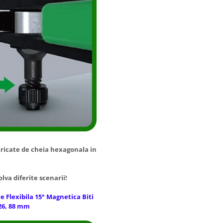
tricate de cheia hexagonala in
lva diferite scenarii!
 Flexibila 15° Magnetica Biti
26, 88 mm