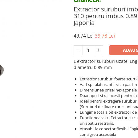
Extractor suruburi im
310 pentru imbus 0.89
Japonia
49,74 Lei
39,78 Lei
ADAUG
E
extractor suruburi uzate
Eng
diametru 0.89 mm
Extractor suruburi foarte scurt 
Varf spiralat ascutit si cu pas f
Dimensiunea prizei hexagonale
Doar apesi si rasucesti pentru a
Ideal pentru extragere suruburi
(Suruburi de fixare care sunt sp
Lungime totala bit extractor d
Functioneaza cu Extractor cu cl
un spatiu restrans.
Atasabil la conector flexibil Eng
zona greu accesibila