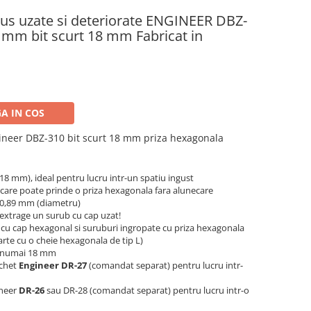
bus uzate si deteriorate ENGINEER DBZ-
 mm bit scurt 18 mm Fabricat in
A IN COS
ineer DBZ-310
bit scurt 18 mm priza hexagonala
(18 mm), ideal pentru lucru intr-un spatiu ingust
in care poate prinde o priza hexagonala fara alunecare
 0,89 mm (diametru)
 extrage un surub cu cap uzat!
 cu cap hexagonal si suruburi ingropate cu priza hexagonala
arte cu o cheie hexagonala de tip L)
e numai 18 mm
ichet
Engineer DR-27
(comandat separat) pentru lucru intr-
ineer
DR-26
sau DR-28 (comandat separat) pentru lucru intr-o