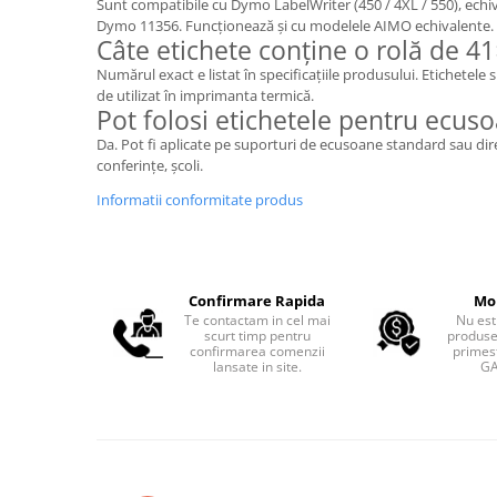
Sunt compatibile cu Dymo LabelWriter (450 / 4XL / 550), echiva
Dymo 11356. Funcționează și cu modelele AIMO echivalente.
Câte etichete conține o rolă de 
Numărul exact e listat în specificațiile produsului. Etichetele 
de utilizat în imprimanta termică.
Pot folosi etichetele pentru ecuso
Da. Pot fi aplicate pe suporturi de ecusoane standard sau di
conferințe, școli.
Informatii conformitate produs
Confirmare Rapida
Mo
Te contactam in cel mai
Nu est
scurt timp pentru
produse
confirmarea comenzii
primest
lansate in site.
GA