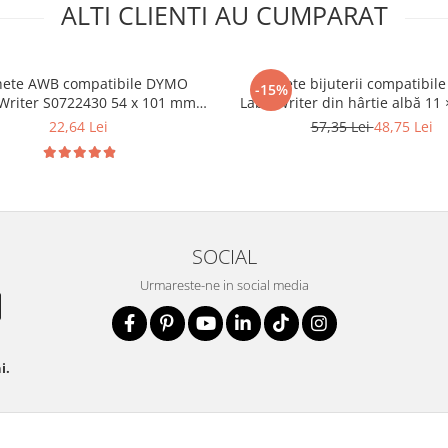
ALTI CLIENTI AU CUMPARAT
hete AWB compatibile DYMO
Etichete bijuterii compatibi
-15%
Writer S0722430 54 x 101 mm
LabelWriter din hârtie albă 11
urierat, logistică, e-commerce și
cu punte neadezivă pentru eti
22,64 Lei
57,35 Lei
48,75 Lei
expediții
bijuteriilor și accesoriilor 1
SOCIAL
Urmareste-ne in social media
i.