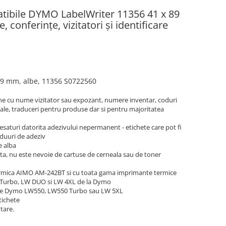
tibile DYMO LabelWriter 11356 41 x 89
onferințe, vizitatori și identificare
89 mm
,
albe
, 11356 S0722560
ne cu nume vizitator sau expozant, numere inventar, coduri
icale, traduceri pentru produse dar si pentru majoritatea
e tesaturi datorita adezivului nepermanent - etichete care pot fi
ziduuri de adeziv
e alba
cta, nu este nevoie de cartuse de cerneala sau de toner
rmica AIMO AM-242BT si cu toata gama imprimante termice
 Turbo, LW DUO si LW 4XL de la Dymo
ele Dymo LW550, LW550 Turbo sau LW 5XL
tichete
tare.