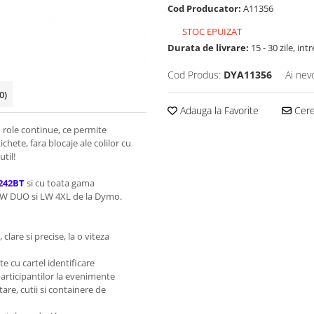
Cod Producator:
A11356
STOC EPUIZAT
Durata de livrare:
15 - 30 zile, i
Cod Produs:
DYA11356
Ai nev
0)
Adauga la Favorite
Cere 
 role continue, ce permite
hete, fara blocaje ale colilor cu
til!
242BT
si cu toata gama
LW DUO si LW 4XL de la Dymo.
are si precise, la o viteza
e cu cartel identificare
 participantilor la evenimente
are, cutii si containere de