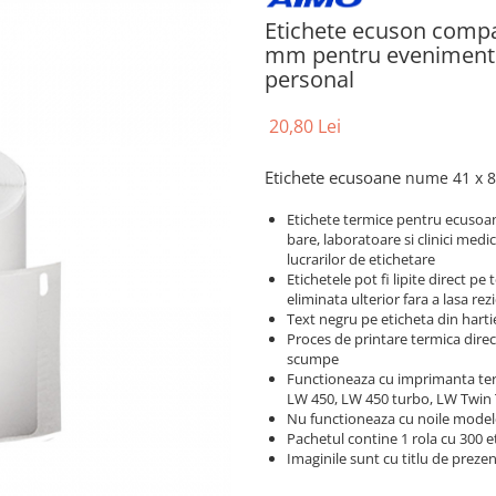
Etichete ecuson compa
mm pentru evenimente, c
personal
20,80 Lei
Etichete ecusoane
nume
41 x 
Etichete termice pentru ecusoa
bare, laboratoare si clinici med
lucrarilor de etichetare
Etichetele pot fi lipite direct p
eliminata ulterior fara a lasa re
Text negru pe eticheta din harti
Proces de printare termica dire
scumpe
Functioneaza cu imprimanta te
LW 450, LW 450 turbo, LW Twin
Nu functioneaza cu noile mod
Pachetul contine 1 rola cu 300 e
Imaginile sunt cu titlu de prezen