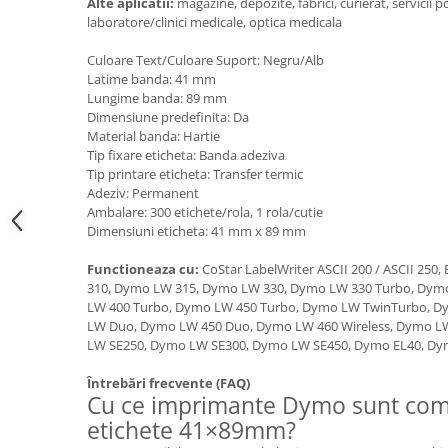
Scule pentru reparatii biciclete |
Alte aplicatii:
magazine, depozite, fabrici, curierat, servicii p
Preducele si Clesti pentru ocheti
laboratore/clinici medicale, optica medicala
motociclete
finisare bannere
Scule si unelte VDE
Preducele Rapid
Culoare Text/Culoare Suport: Negru/Alb
Scule unelte lucru la inaltime
Latime banda: 41 mm
Capse, Pini si Cuie
Lungime banda: 89 mm
Surubelnite
Capse Rapid
Dimensiune predefinita: Da
Surubelnite pentru Mecanici
Material banda: Hartie
Cuie Rapid
Tip fixare eticheta: Banda adeziva
Surubelnite testare tensiune
Ciocane de capsat pentru fixat
Tip printare eticheta: Transfer termic
(Engineer)
folie anticondens
Adeziv: Permanent
Surubelnite VDE KNIPEX
Ambalare: 300 etichete/rola, 1 rola/cutie
Surubelnite Inox
Dimensiuni eticheta: 41 mm x 89 mm
Surubelnite Electricieni
Functioneaza cu:
CoStar LabelWriter ASCII 200 / ASCII 25
Surubelnite VDE Wera
310, Dymo LW 315, Dymo LW 330, Dymo LW 330 Turbo, Dym
LW 400 Turbo, Dymo LW 450 Turbo, Dymo LW TwinTurbo, D
Biti Surubelnita
LW Duo, Dymo LW 450 Duo, Dymo LW 460 Wireless, Dymo L
Extractoare suruburi uzate si
LW SE250, Dymo LW SE300, Dymo LW SE450, Dymo EL40, Dy
accesorii
Întrebări frecvente (FAQ)
Dalti electricieni si punctatoare
Cu ce imprimante Dymo sunt comp
Reinnsteig
etichete 41×89mm?