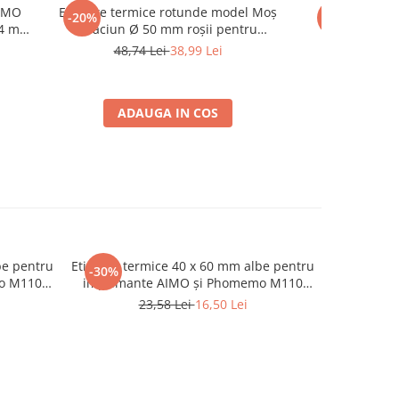
DYMO
Etichete termice rotunde model Moș
Etichete 
-20%
-60%
 54 mm
Crăciun Ø 50 mm roșii pentru
compatibil
tarea
imprimante AIMO și Phomemo M110
S0722460 12 x 
48,74 Lei
38,99 Lei
14,1
1PAP
M200 M220, 140 etichete
organizare și 
ADAUGA IN COS
ADA
be pentru
Etichete termice 40 x 60 mm albe pentru
Etichete t
-30%
o M110
imprimante AIMO și Phomemo M110
imprima
M200 M220, 130 etichete
23,58 Lei
16,50 Lei