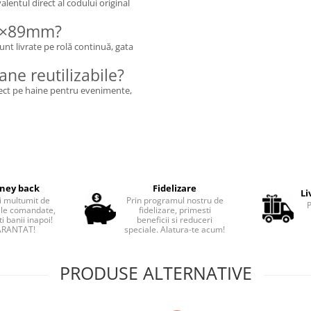
lentul direct al codului original
41×89mm?
sunt livrate pe rolă continuă, gata
ane reutilizabile?
rect pe haine pentru evenimente,
ney back
Fidelizare
Li
i multumit de
Prin programul nostru de
le comandate,
fidelizare, primesti
i banii inapoi!
beneficii si reduceri
RANTAT!
speciale. Alatura-te acum!
PRODUSE ALTERNATIVE