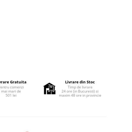
vrare Gratuita
Livrare din Stoc
Pentru comenzi
Timp de livrare
mai mari de
24 ore (in Bucuresti) si
501 lei
maxim 48 ore in provincie