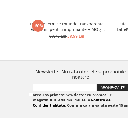
Etichete termice rotunde transparente
Etic
-60%
Ø 50 mm pentru imprimante AIMO și
Label
Phomemo M110 M200 M220, 140
pentru c
97,48 Lei
38,99 Lei
etichete
Newsletter
Nu rata ofertele si promotiile
noastre
Vreau sa primesc newsletter cu promotiile
magazinului. Afla mai multe in
Politica de
Confidentialitate
. Confirm ca am varsta peste 16 an