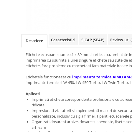
Truse de chei WERA
Etichete cabluri Aimo Phomemo
Batoane silicon pentru decoratiuni
Truse de scule combinate pentru
Batoane silicon cu sclipici
Etichete haine Aimo Phomemo
electrieni
Batoane silicon Rapid Fun to Fix
Etichete Aimo Phomemo M110 |
Extractor conectori Engineer
Batoane silicon PVC/ Cabluri
M200 | M220
Geanta | Rucsac pentru scule
Batoane silicon pluta
Etichete Aimo rotunde
Caracteristici
SICAP (SEAP)
Review-uri
(
Descriere
Batoane silicon piele intoarsa
Instrumente recuperatoare
Etichete bijuterii Aimo Phomemo
magnetice
Duze pentru pistoale de lipit
Dymo
Etichete ecusoane nume 41 x 89 mm, hartie alba, ambalate in
Pompe aspirator fludor si accesorii
Clesti pentru nituri si popnituri
imprimarea cu usurinta a unei singure etichete sau sute de etic
etichete, fara probleme cu macheta si fara materiale irosite inu
Scule
Nituri etansare Rapid
Nituri High performance Rapid
Scule de mana electricieni
Etichetele functioneaza cu
imprimanta termica AIMO AM-
Nituri automotive Rapid colorate
imprimante termice LW 450, LW 450 Turbo, LW Twin Turbo, 
Scule de mana KNIPEX
Piulite nit Rapid
Scule multifunctionale si accesorii
Aplicatii
Capsatoare pneumatice
Scule pentru aviatie
Imprimati etichete corespondenta profesionale cu adrese, cl
ridicata
Scule pentru constructii navale si
Pistoale pneumatice batut cuie in
Impresionati vizitatorii si implementati masuri de securitat
intretinere nave
banda
personalizate, inclusiv cu sigla firmei. Tipariti ecusoanele
Scule pentru instalari panouri
Pistoale pneumatice duale batut
Organizati dosare si arhive, dosare suspendate, fisete, sert
fotovoltaice
capse sau cuie in banda
arhivare