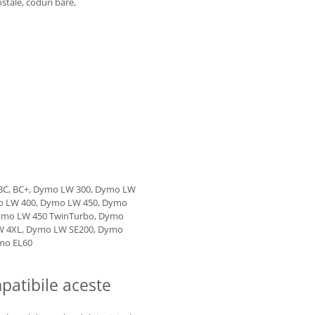
ostale, coduri bare,
0, BC, BC+, Dymo LW 300, Dymo LW
o LW 400, Dymo LW 450, Dymo
ymo LW 450 TwinTurbo, Dymo
W 4XL, Dymo LW SE200, Dymo
mo EL60
atibile aceste