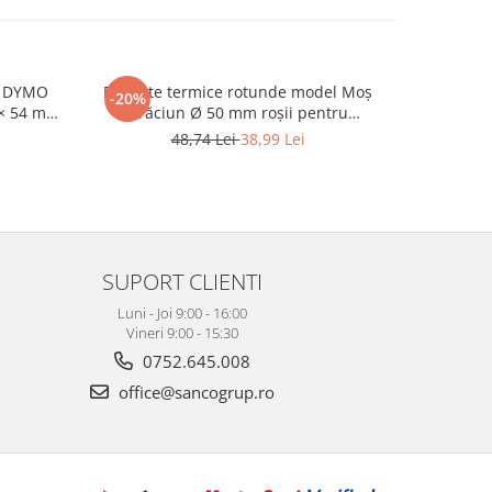
le DYMO
Etichete termice rotunde model Moș
-20%
 × 54 mm
Crăciun Ø 50 mm roșii pentru
chetarea
imprimante AIMO și Phomemo M110
48,74 Lei
38,99 Lei
1351PAP
M200 M220, 140 etichete
SUPORT CLIENTI
Luni - Joi 9:00 - 16:00
Vineri 9:00 - 15:30
0752.645.008
office@sancogrup.ro