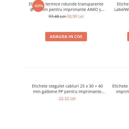
Etichete termice rotunde transparente
Etich
-60%
Ø 50 mm pentru imprimante AIMO și
LabelW
Phomemo M110 M200 M220, 140
pentru cu
97,48 Lei
38,99 Lei
etichete
ADAUGA IN COS
Etichete stegulet cabluri 25 x 30 + 40
Etichete
mm galbene PP pentru imprimante
impri
AIMO și Phomemo M110 M200 M220
22,32 Lei