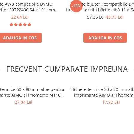
ete AWB compatibile DYMO
Etichete bijuterii compatibile 
-15%
riter S0722430 54 x 101 mm
LabelWriter din hârtie albă 11 ×
rierat, logistică, e-commerce
cu punte neadezivă pentru etiche
22,64 Lei
57,35 Lei
48,75 Lei
și expediții
bijuteriilor și accesoriilor 1135
ADAUGA IN COS
ADAUGA IN COS
FRECVENT CUMPARATE IMPREUNA
 termice 50 x 80 mm albe pentru
Etichete termice 30 x 20 mm al
mante AIMO și Phomemo M110
imprimante AIMO și Phomem
M200 M220, 90 etichete
M200 M220
27,04 Lei
17,92 Lei