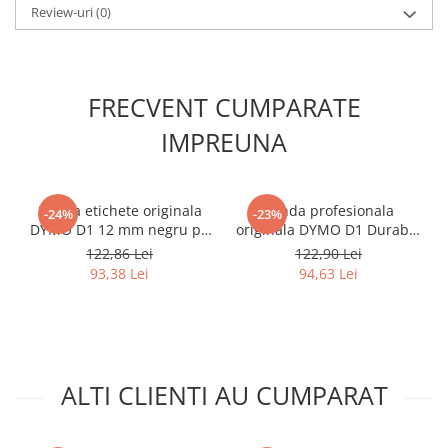
Review-uri
(0)
FRECVENT CUMPARATE
IMPREUNA
Banda etichete originala
Banda profesionala
-24%
-23%
DYMO D1 12 mm negru pe
originala DYMO D1 Durable
rosu pentru avertizare,
12 mm negru pe alb pentru
122,86 Lei
122,90 Lei
echipamente critice si
panouri electrice,
93,38 Lei
94,63 Lei
identificare prioritara
echipamente, active si
S0720570
etichetare rezistenta la
interior si exterior 1978364
ALTI CLIENTI AU CUMPARAT