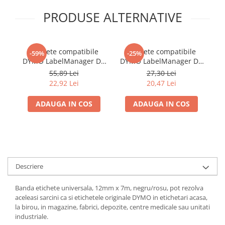
PRODUSE ALTERNATIVE
Etichete compatibile
Etichete compatibile
-59%
-25%
DYMO LabelManager D1
DYMO LabelManager D1
D
12 mm alb pe negru
S0720780 negru pe alb 6
1
55,89 Lei
27,30 Lei
pentru inventariere,
mm pentru organizare
22,92 Lei
20,47 Lei
active și organizare
generală, CD, DVD și
ev
profesională, compatibile
arhivare
d
ADAUGA IN COS
ADAUGA IN COS
și cu imprimanta AIMO
ș
D1600 3D35
Descriere
Banda etichete universala, 12mm x 7m, negru/rosu, pot rezolva
aceleasi sarcini ca si etichetele originale DYMO in etichetari acasa,
la birou, in magazine, fabrici, depozite, centre medicale sau unitati
industriale.