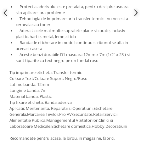
Protectia adezivului este pretaiata, pentru dezlipire usoara
si o aplicare fara probleme
Tehnologia de imprimare prin transfer termic - nu necesita
cerneala sau toner
Adera la cele mai multe suprafete plane si curate, inclusiv
plastic, hartie, metal, lemn, sticla
Banda de etichetare in modul continuu si ribonul se afla in
aceeasi caseta
Aceste benzi durabile D1 masoara 12mm x 7m (1/2" x 23') si
sunt tiparite cu text negru pe un fundal rosu
Tip imprimare eticheta: Transfer termic
Culoare Text/Culoare Suport: Negru/Rosu
Latime banda: 12mm
Lungime banda: 7m
Material banda: Plastic
Tip fixare eticheta: Banda adeziva
Aplicatii: Mentenanta, Reparatii si Operatiuni,Etichetare
Generala,Marcarea Tevilor,Pro AV/Securitate,Retail,Servicii
Alimentatie Publica,Managementul Vizitatorilor,Clinici si
Laboratoare Medicale,Etichetare domestica,Hobby,Decoratiuni
Recomandate pentru acasa, la birou, in magazine, fabrici,