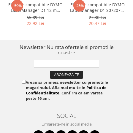
Etichete compatibile DYMO
Etichete compatibile DYMO
-59%
-25%
LabelManager D1 12 mm
LabelManager D1 S0720780
alb pe negru pentru
negru pe alb 6 mm pentru
55,89 Lei
27,30 Lei
inventariere, active și
organizare generală, CD,
22,92 Lei
20,47 Lei
organizare profesională,
DVD și arhivare
compatibile și cu
imprimanta AIMO D1600
3D35
Newsletter
Nu rata ofertele si promotiile
noastre
Vreau sa primesc newsletter cu promotiile
magazinului. Afla mai multe in
Politica de
Confidentialitate
. Confirm ca am varsta
peste 16 ani.
SOCIAL
Urmareste-ne in social media