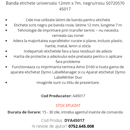
Truse de chei WERA
Banda
etichete
universala
12mm x 7m, negru/
rosu
S0720570
Etichete cabluri Aimo Phomemo
Batoane silicon pentru decoratiuni
45017
Truse de scule combinate pentru
Batoane silicon cu sclipici
Etichete haine Aimo Phomemo
electrieni
Batoane silicon Rapid Fun to Fix
Cele mai utilizate latimi de banda pentru etichete
Etichete Aimo Phomemo M110 |
Extractor conectori Engineer
Etichete scris negru pe banda rosie, latime 12 mm, lungime 7 m
Batoane silicon PVC/ Cabluri
M200 | M220
Tehnologie de imprimare prin transfer termic – nu necesita
Geanta | Rucsac pentru scule
Batoane silicon pluta
cerneala sau toner
Etichete Aimo rotunde
Adera la majoritatea suprafetelor curate si plane, inclusiv plastic,
Batoane silicon piele intoarsa
Instrumente recuperatoare
Etichete bijuterii Aimo Phomemo
hartie, metal, lemn si sticla
magnetice
Duze pentru pistoale de lipit
Dymo
Indepartati etichetele fara a lasa reziduuri de adeziv
Pompe aspirator fludor si accesorii
Hartia de protectie a adezivului este pretaiata pentru o aplicare
Clesti pentru nituri si popnituri
fara probleme
Scule
Nituri etansare Rapid
Functioneaza cu imprimanta termica Aimo D160 si toata gama de
aparate etichetat Dymo LabelManager si cu Aparat etichetat Dymo
Nituri High performance Rapid
Scule de mana electricieni
LabelWriter Duo
Nituri automotive Rapid colorate
Scule de mana KNIPEX
Imaginile sunt cu titlu de prezentare.
Piulite nit Rapid
Scule multifunctionale si accesorii
Cod Producator:
A45017
Capsatoare pneumatice
Scule pentru aviatie
Scule pentru constructii navale si
STOC EPUIZAT
Pistoale pneumatice batut cuie in
intretinere nave
banda
Durata de livrare:
15 - 30 zile, intreba agentul inainte de comanda
Scule pentru instalari panouri
Pistoale pneumatice duale batut
Cod Produs:
DYA45017
fotovoltaice
capse sau cuie in banda
Ai nevoie de ajutor?
0752.645.008