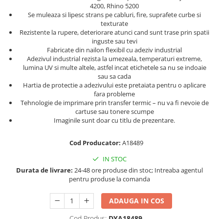
Truse de chei WERA
Etichete cabluri Aimo Phomemo
Batoane silicon pentru decoratiuni
4200, Rhino 5200
Se muleaza si lipesc strans pe cabluri, fire, suprafete curbe si
Truse de scule combinate pentru
Batoane silicon cu sclipici
Etichete haine Aimo Phomemo
texturate
electrieni
Batoane silicon Rapid Fun to Fix
Rezistente la rupere, deteriorare atunci cand sunt trase prin spatii
Etichete Aimo Phomemo M110 |
Extractor conectori Engineer
inguste sau tevi
Batoane silicon PVC/ Cabluri
M200 | M220
Fabricate din nailon flexibil cu adeziv industrial
Geanta | Rucsac pentru scule
Batoane silicon pluta
Adezivul industrial rezista la umezeala, temperaturi extreme,
Etichete Aimo rotunde
lumina UV si multe altele, astfel incat etichetele sa nu se indoaie
Batoane silicon piele intoarsa
Instrumente recuperatoare
Etichete bijuterii Aimo Phomemo
sau sa cada
magnetice
Duze pentru pistoale de lipit
Hartia de protectie a adezivului este pretaiata pentru o aplicare
Dymo
fara probleme
Pompe aspirator fludor si accesorii
Clesti pentru nituri si popnituri
Tehnologie de imprimare prin transfer termic – nu va fi nevoie de
Scule
cartuse sau tonere scumpe
Nituri etansare Rapid
Imaginile sunt doar cu titlu de prezentare.
Nituri High performance Rapid
Scule de mana electricieni
Nituri automotive Rapid colorate
Scule de mana KNIPEX
Cod Producator:
A18489
Piulite nit Rapid
Scule multifunctionale si accesorii
IN STOC
Capsatoare pneumatice
Scule pentru aviatie
Durata de livrare:
24-48 ore produse din stoc; Intreaba agentul
Scule pentru constructii navale si
Pistoale pneumatice batut cuie in
pentru produse la comanda
intretinere nave
banda
Scule pentru instalari panouri
Pistoale pneumatice duale batut
ADAUGA IN COS
fotovoltaice
capse sau cuie in banda
Cod Produs:
DYA18489