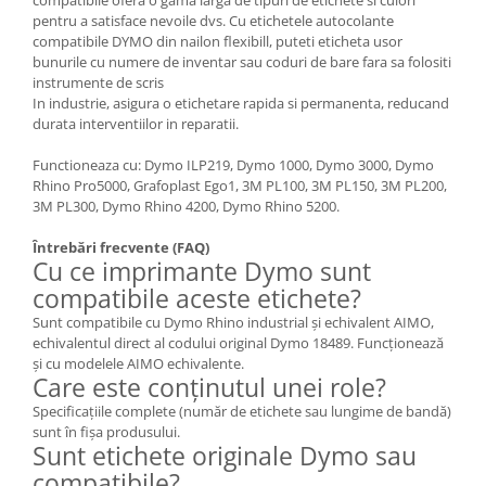
pentru a satisface nevoile dvs. Cu etichetele autocolante
compatibile DYMO din nailon flexibill, puteti eticheta usor
bunurile cu numere de inventar sau coduri de bare fara sa folositi
instrumente de scris
In industrie, asigura o etichetare rapida si permanenta, reducand
durata interventiilor in reparatii.
Functioneaza cu: Dymo ILP219, Dymo 1000, Dymo 3000, Dymo
Rhino Pro5000, Grafoplast Ego1, 3M PL100, 3M PL150, 3M PL200,
3M PL300, Dymo Rhino 4200, Dymo Rhino 5200.
Întrebări frecvente (FAQ)
Cu ce imprimante Dymo sunt
compatibile aceste etichete?
Sunt compatibile cu Dymo Rhino industrial și echivalent AIMO,
echivalentul direct al codului original Dymo 18489. Funcționează
și cu modelele AIMO echivalente.
Care este conținutul unei role?
Specificațiile complete (număr de etichete sau lungime de bandă)
sunt în fișa produsului.
Sunt etichete originale Dymo sau
compatibile?