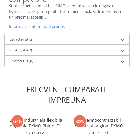
Sunt etichete compatibile AIMO, alternative la cele originale
Dymo, cu aceeași compatibilitate dimensională și de utilizare, la
un preț mai accesibil.
Informatii conformitate produs
Caracteristici
SICAP (SEAP)
Review-uri
(0)
FRECVENT CUMPARATE
IMPREUNA
Banda industriala flexibila
Tub termocontractabil
-24%
-25%
originala DYMO Rhino ID1
industrial original DYMO
19 mm negru pe alb pentru
Rhino ID1 12 mm negru pe
173,50 Lei
248,73 Lei