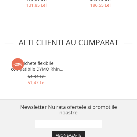
cabluri, patch panel-uri,
alb pentru automatizari,
131,85 Lei
186,55 Lei
rack-uri si centre de date
panouri electrice si
18489
infrastructura industriala
18055
ALTI CLIENTI AU CUMPARAT
Etichete flexibile
-20%
compatibile DYMO Rhino
18491 galben 19 mm
64,34 Lei
pentru marcarea cablurilor,
51,47 Lei
conductorilor și firelor prin
înfășurare
Newsletter
Nu rata ofertele si promotiile
noastre