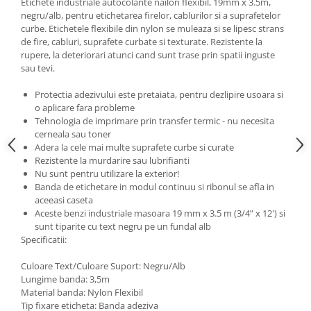
Etichete industriale autocolante nailon flexibil, 19mm x 3.5m,
negru/alb, pentru etichetarea firelor, cablurilor si a suprafetelor
curbe. Etichetele flexibile din nylon se muleaza si se lipesc strans
de fire, cabluri, suprafete curbate si texturate. Rezistente la
rupere, la deteriorari atunci cand sunt trase prin spatii inguste
sau tevi.
Protectia adezivului este pretaiata, pentru dezlipire usoara si
o aplicare fara probleme
Tehnologia de imprimare prin transfer termic - nu necesita
cerneala sau toner
Adera la cele mai multe suprafete curbe si curate
Rezistente la murdarire sau lubrifianti
Nu sunt pentru utilizare la exterior!
Banda de etichetare in modul continuu si ribonul se afla in
aceeasi caseta
Aceste benzi industriale masoara 19 mm x 3.5 m (3/4” x 12') si
sunt tiparite cu text negru pe un fundal alb
Specificatii:
Culoare Text/Culoare Suport: Negru/Alb
Lungime banda: 3,5m
Material banda: Nylon Flexibil
Tip fixare eticheta: Banda adeziva