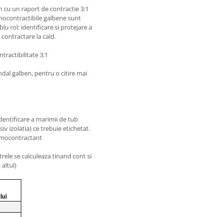
 cu un raport de contractie 3:1
rmocontractibile galbene sunt
u rol: identificare si protejare a
 contractare la cald.
tractibilitate 3:1
dal galben, pentru o citire mai
dentificare a marimii de tub
iv izolatia) ce trebuie etichetat.
ermocontractant
rele se calculeaza tinand cont si
 altul)
lui