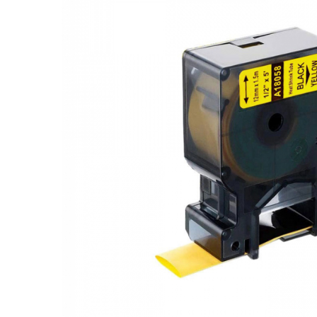
Etichete AIMO D1600 compatibile
Clesti pentru taiat bolturi
LabelManager
Capse de gradina Rapid
Imprimante Industriale embosare
Clesti pentru taiat cabluri din otel
benzi metalice Dymo M1010
Etichete Universale Vinil
Clesti si capse pentru legat via
Clesti pentru taiat corzi de
Accesorii Imprimante Dymo
Etichete Poliester suprafete plane
Clesti Rapid pentru legat via
instrumente
Adaptoare Dymo
Capse pentru legat via Rapid
Etichete cabluri Nailon Flexibil
Clesti sertizare
Acumulatori Dymo
Suflante cu aer cald industriale si
Clesti sertizare mufe retea / cablu
Etichete Tuburi termocontractibile
accesorii
coaxial
Cuttere Dymo
Etichete industriale XTL
Clesti taiere frontala
Accesorii suflanta cu aer cald
Imprimante Brother
Etichete Brother
Chei si truse
Pistoale de lipit Profesionale Rapid
Etichete Brother TZe P-Touch
Chei combinate tablouri electrice
Batoane de silicon Rapid
Etichete Brother DK QL
Chei si truse chei
Batoane silicon Rapid Industriale
Etichete Aimo Compatibile Brother
Chei si truse chei imbus
Batoane silicon Rapid Profesionale
TZe
Chei si truse chei reglabile
Batoane silicon universal
Hartie termica A4
Truse de scule
Batoane silicon sanitar
Hartie termica A4 tatuaje
Trusa scule KNIPEX
Batoane Silicon Textil
Etichete Aimo imprimanta D30S
Trusa scule WERA
Batoane silicon piele
Etichete scolare Aimo Phomemo
Trusa surubelnite electricieni Wera
Batoane silicon lemn