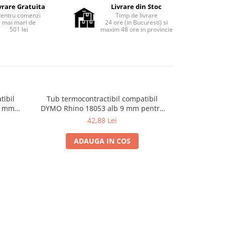
vrare Gratuita
Livrare din Stoc
Pentru comenzi
Timp de livrare
mai mari de
24 ore (in Bucuresti) si
501 lei
maxim 48 ore in provincie
tibil
Tub termocontractibil compatibil
4 mm
DYMO Rhino 18053 alb 9 mm pentru
or și
identificarea și etichetarea cablurilor
42,88 Lei
siuni
electrice
ADAUGA IN COS