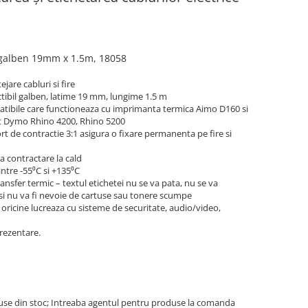
galben 1
9mm
x 1.5m, 18058
ejare cabluri si fire
ibil galben, latime 19 mm, lungime 1.5 m
atibile care functioneaza cu imprimanta termica Aimo D160 si
t Dymo Rhino 4200, Rhino 5200
rt de contractie 3:1 asigura o fixare permanenta pe fire si
 contractare la cald
intre -55⁰C si +135⁰C
nsfer termic – textul etichetei nu se va pata, nu se va
i nu va fi nevoie de cartuse sau tonere scumpe
e oricine lucreaza cu sisteme de securitate, audio/video,
prezentare.
use din stoc; Intreaba agentul pentru produse la comanda