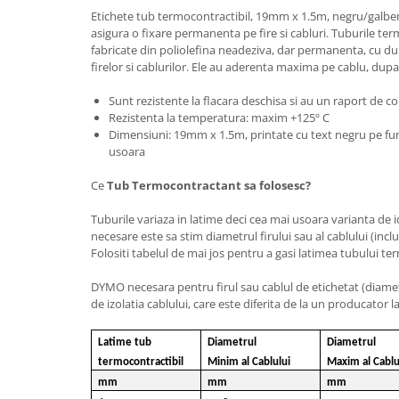
Etichete tub termocontractibil, 19mm x 1.5m, negru/galben
asigura o fixare permanenta pe fire si cabluri. Tuburile te
fabricate din poliolefina neadeziva, dar permanenta, cu dubl
firelor si cablurilor. Ele au aderenta maxima pe cablu, dupa
Sunt rezistente la flacara deschisa si au un raport de con
Rezistenta la temperatura: maxim +125º C
Dimensiuni: 19mm x 1.5m, printate cu text negru pe fun
usoara
Ce
Tub Termocontractant sa folosesc?
Tuburile variaza in latime deci cea mai usoara varianta de i
necesare este sa stim diametrul firului sau al cablului (inclus
Folositi tabelul de mai jos pentru a gasi latimea tubului t
DYMO necesara pentru firul sau cablul de etichetat (diamet
de izolatia cablului, care este diferita de la un producator la
Latime tub
Diametrul
Diametrul
termocontractibil
Minim al Cablului
Maxim al Cablu
mm
mm
mm