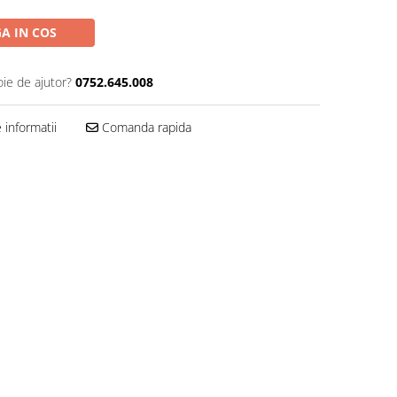
A IN COS
oie de ajutor?
0752.645.008
informatii
Comanda rapida