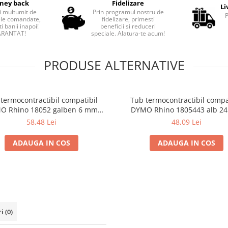
ney back
Fidelizare
Li
i multumit de
Prin programul nostru de
le comandate,
fidelizare, primesti
i banii inapoi!
beneficii si reduceri
RANTAT!
speciale. Alatura-te acum!
PRODUSE ALTERNATIVE
termocontractibil compatibil
Tub termocontractibil compa
O Rhino 18052 galben 6 mm
DYMO Rhino 1805443 alb 2
u identificarea și etichetarea
pentru identificarea cabluril
58,48 Lei
48,09 Lei
cablurilor electrice
conductorilor de mari dimen
ADAUGA IN COS
ADAUGA IN COS
ri
(0)