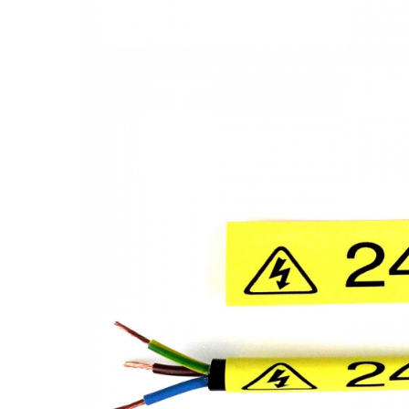
Truse de chei WERA
Etichete cabluri Aimo Phomemo
Batoane silicon pentru decoratiuni
Truse de scule combinate pentru
Batoane silicon cu sclipici
Etichete haine Aimo Phomemo
electrieni
Batoane silicon Rapid Fun to Fix
Etichete Aimo Phomemo M110 |
Extractor conectori Engineer
Batoane silicon PVC/ Cabluri
M200 | M220
Geanta | Rucsac pentru scule
Batoane silicon pluta
Etichete Aimo rotunde
Batoane silicon piele intoarsa
Instrumente recuperatoare
Etichete bijuterii Aimo Phomemo
magnetice
Duze pentru pistoale de lipit
Dymo
Pompe aspirator fludor si accesorii
Clesti pentru nituri si popnituri
Scule
Nituri etansare Rapid
Nituri High performance Rapid
Scule de mana electricieni
Nituri automotive Rapid colorate
Scule de mana KNIPEX
Piulite nit Rapid
Scule multifunctionale si accesorii
Capsatoare pneumatice
Scule pentru aviatie
Scule pentru constructii navale si
Pistoale pneumatice batut cuie in
intretinere nave
banda
Scule pentru instalari panouri
Pistoale pneumatice duale batut
fotovoltaice
capse sau cuie in banda