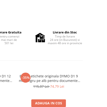
vrare Gratuita
Livrare din Stoc
Pentru comenzi
Timp de livrare
mai mari de
24 ore (in Bucuresti) si
501 lei
maxim 48 ore in provincie
O D1 12
Banda etichete originala DYMO D1 9
Banda etich
-35%
-38%
mente,
mm negru pe alb pentru documente,
mm negru pe
izare
bibliorafturi, rafturi si organizare
biblioraftu
115,07 Lei
74,79 Lei
156
generala S0720680
gen
ADAUGA IN COS
A