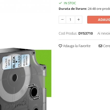
IN STOC
Durata de livrare:
24-48 ore prod
ADAUG
Cod Produs:
DY53710
Ai nevoi
Adauga la Favorite
Cere 