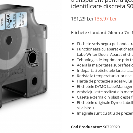
identificare discreta 
181,29 Lei
135,97 Lei
Etichete standard
24mm x 7m
Etichete scris negru pe banda 
Functioneaza cu aparat etiche
LabelWriter Duo si Aparat etich
Tehnologie de imprimare prin tr
Adera la majoritatea suprafetelor 
Indepartati etichetele fara a las
Rezista la temperaturi cuprinse 
Hartia de protectie a adezivului
Etichetele DYMO LabelManager D1
Ambalajul este realizat din mater
Caseta externa din plastic este 
Etichetele originale Dymo Label
si la birou.
Imaginile sunt cu titlu de preze
Cod Producator:
S0720920