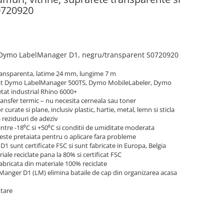
S0720920
Dymo
LabelManager D1
, negru/transparent S0720920
transparenta, latime 24 mm, lungime 7 m
tat Dymo LabelManager 500TS, Dymo MobileLabeler, Dymo
etat industrial Rhino 6000+
ansfer termic – nu necesita cerneala sau toner
curate si plane, inclusiv plastic, hartie, metal, lemn si sticla
a reziduuri de adeziv
intre -18⁰C si +50⁰C si conditii de umiditate moderata
 este pretaiata pentru o aplicare fara probleme
 sunt certificate FSC si sunt fabricate in Europa, Belgia
iale reciclate pana la 80% si certificat FSC
fabricata din materiale 100% reciclate
Manger D1 (LM) elimina bataile de cap din organizarea acasa
ntare