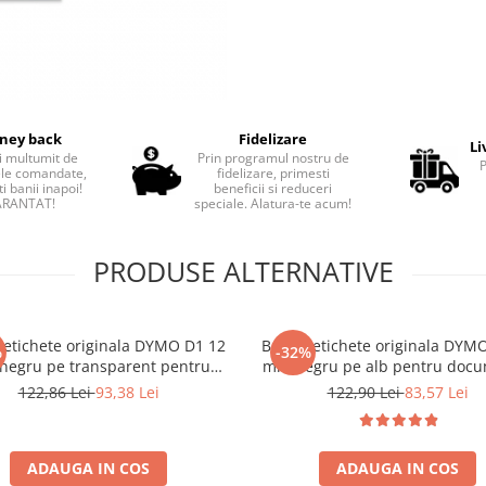
ney back
Fidelizare
Li
i multumit de
Prin programul nostru de
le comandate,
fidelizare, primesti
i banii inapoi!
beneficii si reduceri
RANTAT!
speciale. Alatura-te acum!
PRODUSE ALTERNATIVE
etichete originala DYMO D1 12
Banda etichete originala DYM
%
-32%
egru pe transparent pentru
mm negru pe alb pentru docu
eamuri, vitrine, suprafete
bibliorafturi, rafturi si organ
122,86 Lei
93,38 Lei
122,90 Lei
83,57 Lei
parente si identificare discreta
generala S0720530
S0720500
ADAUGA IN COS
ADAUGA IN COS