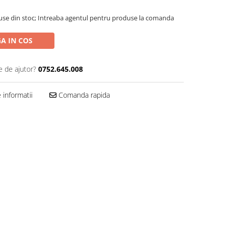
use din stoc; Intreaba agentul pentru produse la comanda
A IN COS
e de ajutor?
0752.645.008
informatii
Comanda rapida