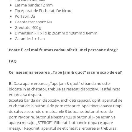
Latime banda: 12 mm
Tip Aparat de Etichetat: De birou
Portabil: Da
Geanta transport: Nu
Greutate: 400 g
Dimensiuni (H x l x i): 265mm x 120mm x 84mm
Garantie: 1 + 1 an
Poate fi cel mai frumos cadou oferit unei persoane dragi!
FAQ
Ce inseamna eroarea „Tape Jam & quot” si cum scap de ea?
R:
Daca apare eroarea „Tape Jam & quot” si banda nu este
blocata in etichetator, trebuie sa resetati dispozitivul astfel incat
eroarea sa dispara.
Scoateti banda din dispozitiv, inchideti capacul, opriti aparatul de
etichetat de la butonul de pornire/oprire. Apoi tineti apasat timp
de cateva secunde urmatoarele 3 butoane: butonul rosu de
pornire/oprire, butonul albastru 123 si butonul J - pe ecran va
aparea mesajul „STERGE”. Eliberati butoanele dupa ce apare
mesajul. Reporniti aparatul de etichetat si eroarea ar trebui sa