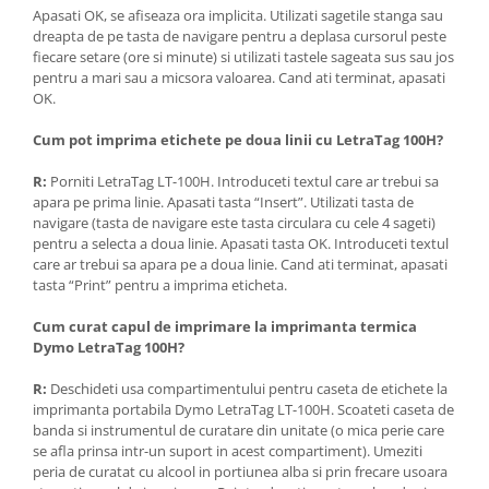
Apasati OK, se afiseaza ora implicita. Utilizati sagetile stanga sau
dreapta de pe tasta de navigare pentru a deplasa cursorul peste
fiecare setare (ore si minute) si utilizati tastele sageata sus sau jos
pentru a mari sau a micsora valoarea. Cand ati terminat, apasati
OK.
Cum pot imprima etichete pe doua linii cu LetraTag 100H?
R:
Porniti LetraTag LT-100H. Introduceti textul care ar trebui sa
apara pe prima linie. Apasati tasta “Insert”. Utilizati tasta de
navigare (tasta de navigare este tasta circulara cu cele 4 sageti)
pentru a selecta a doua linie. Apasati tasta OK. Introduceti textul
care ar trebui sa apara pe a doua linie. Cand ati terminat, apasati
tasta “Print” pentru a imprima eticheta.
Cum curat capul de imprimare la imprimanta termica
Dymo LetraTag 100H?
R:
Deschideti usa compartimentului pentru caseta de etichete la
imprimanta portabila Dymo LetraTag LT-100H. Scoateti caseta de
banda si instrumentul de curatare din unitate (o mica perie care
se afla prinsa intr-un suport in acest compartiment). Umeziti
peria de curatat cu alcool in portiunea alba si prin frecare usoara