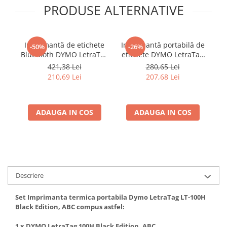
PRODUSE ALTERNATIVE
Imprimantă de etichete
Imprimantă portabilă de
-50%
-26%
Bluetooth DYMO LetraTag
etichete DYMO LetraTag
p
LT-200B cu 3 benzi
LT-100H Start Kit cu 4
421,38 Lei
280,65 Lei
originale argintii pentru
baterii AA pentru
ta
210,69 Lei
207,68 Lei
identificarea
organizare acasă și la
o
echipamentelor și
birou 2174577
și
imprimare direct de pe
smartphone 2172855
ADAUGA IN COS
ADAUGA IN COS
Descriere
Set Imprimanta termica portabila Dymo LetraTag LT-100H
Black Edition, ABC compus astfel:
1 x DYMO LetraTag 100H Black Edition, ABC