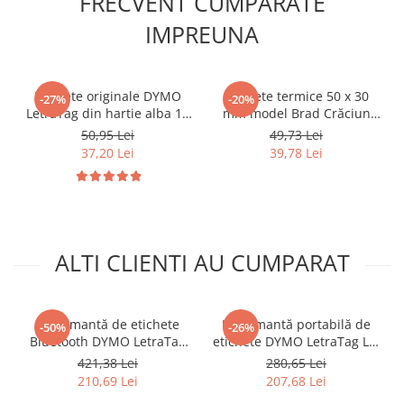
FRECVENT CUMPARATE
IMPREUNA
Etichete originale DYMO
Etichete termice 50 x 30
-27%
-20%
LetraTag din hartie alba 12
mm model Brad Crăciun
mm pentru borcane,
pentru imprimante AIMO și
50,95 Lei
49,73 Lei
recipiente si organizare
Phomemo M110 M200
37,20 Lei
39,78 Lei
acasa S0721510
M220, 230 etichete
ALTI CLIENTI AU CUMPARAT
Imprimantă de etichete
Imprimantă portabilă de
-50%
-26%
Bluetooth DYMO LetraTag
etichete DYMO LetraTag LT-
LT-200B cu 3 benzi originale
100H Start Kit cu 4 baterii
421,38 Lei
280,65 Lei
argintii pentru identificarea
AA pentru organizare acasă
210,69 Lei
207,68 Lei
echipamentelor și
și la birou 2174577