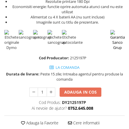
Scule pentru reparatii biciclete |
Rezolutie printare 180 Dpi
Preducele si Clesti pentru ocheti
Economisiti energie: functie oprire automata atunci cand nu este
motociclete
finisare bannere
utilizat
Scule si unelte VDE
Preducele Rapid
Alimentat cu 4 X baterii AA (nu sunt incluse)
Scule unelte lucru la inaltime
Imaginile sunt cu titlu de prezentare.
Capse, Pini si Cuie
Surubelnite
Capse Rapid
Surubelnite pentru Mecanici
Cuie Rapid
Surubelnite testare tensiune
Ciocane de capsat pentru fixat
(Engineer)
folie anticondens
Cod Producator:
2125197P
Surubelnite VDE KNIPEX
Surubelnite Inox
LA COMANDA
Surubelnite Electricieni
Durata de livrare:
Peste 15 zile; Intreaba agentul pentru produse la
comanda
Surubelnite VDE Wera
Biti Surubelnita
ADAUGA IN COS
Extractoare suruburi uzate si
accesorii
Cod Produs:
DY2125197P
Ai nevoie de ajutor?
0752.645.008
Dalti electricieni si punctatoare
Reinnsteig
Adauga la Favorite
Cere informatii