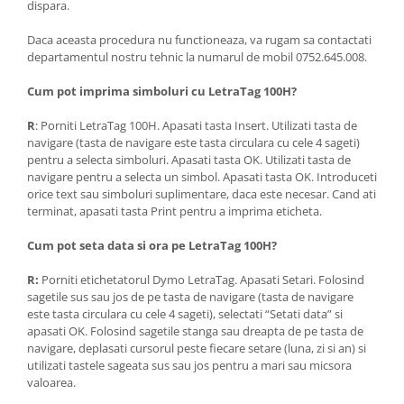
dispara.
Daca aceasta procedura nu functioneaza, va rugam sa contactati
departamentul nostru tehnic la numarul de mobil 0752.645.008.
Cum pot imprima simboluri cu LetraTag 100H?
R
: Porniti LetraTag 100H. Apasati tasta Insert. Utilizati tasta de
navigare (tasta de navigare este tasta circulara cu cele 4 sageti)
pentru a selecta simboluri. Apasati tasta OK. Utilizati tasta de
navigare pentru a selecta un simbol. Apasati tasta OK. Introduceti
orice text sau simboluri suplimentare, daca este necesar. Cand ati
terminat, apasati tasta Print pentru a imprima eticheta.
Cum pot seta data si ora pe LetraTag 100H?
R:
Porniti etichetatorul Dymo LetraTag. Apasati Setari. Folosind
sagetile sus sau jos de pe tasta de navigare (tasta de navigare
este tasta circulara cu cele 4 sageti), selectati “Setati data” si
apasati OK. Folosind sagetile stanga sau dreapta de pe tasta de
navigare, deplasati cursorul peste fiecare setare (luna, zi si an) si
utilizati tastele sageata sus sau jos pentru a mari sau micsora
valoarea.