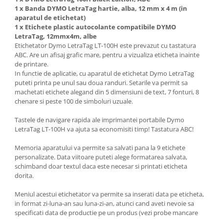
1 x Banda DYMO LetraTag hartie, alba, 12 mm x 4 m (in
aparatul de etichetat)
1 x Etichete plastic autocolante compatibile DYMO
LetraTag, 12mmx4m, albe
Etichetator Dymo LetraTag LT-100H este prevazut cu tastatura
ABC. Are un afisaj grafic mare, pentru a vizualiza eticheta inainte
de printare.
In functie de aplicatie, cu aparatul de etichetat Dymo LetraTag
puteti printa pe unul sau doua randuri. Setarile va permit sa
machetati etichete alegand din 5 dimensiuni de text, 7 fonturi, 8
chenare si peste 100 de simboluri uzuale.
Tastele de navigare rapida ale imprimantei portabile Dymo
LetraTag LT-100H va ajuta sa economisiti timp! Tastatura ABC!
Memoria aparatului va permite sa salvati pana la 9 etichete
personalizate. Data viitoare puteti alege formatarea salvata,
schimband doar textul daca este necesar si printati eticheta
dorita.
Meniul acestui etichetator va permite sa inserati data pe eticheta,
in format zi-luna-an sau luna-zi-an, atunci cand aveti nevoie sa
specificati data de productie pe un produs (vezi probe mancare