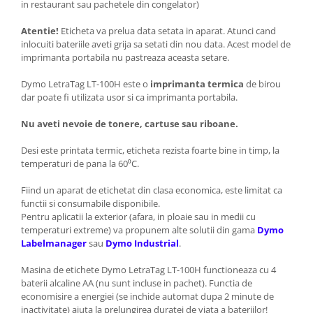
in restaurant sau pachetele din congelator)
Atentie!
Eticheta va prelua data setata in aparat. Atunci cand
inlocuiti bateriile aveti grija sa setati din nou data. Acest model de
imprimanta portabila nu pastreaza aceasta setare.
Dymo LetraTag LT-100H este o
imprimanta termica
de birou
dar poate fi utilizata usor si ca imprimanta portabila.
Nu aveti nevoie de tonere, cartuse sau riboane.
Desi este printata termic, eticheta rezista foarte bine in timp, la
temperaturi de pana la 60⁰C.
Fiind un aparat de etichetat din clasa economica, este limitat ca
functii si consumabile disponibile.
Pentru aplicatii la exterior (afara, in ploaie sau in medii cu
temperaturi extreme) va propunem alte solutii din gama
Dymo
Labelmanager
sau
Dymo Industrial
.
Masina de etichete Dymo LetraTag LT-100H functioneaza cu 4
baterii alcaline AA (nu sunt incluse in pachet). Functia de
economisire a energiei (se inchide automat dupa 2 minute de
inactivitate) ajuta la prelungirea duratei de viata a bateriilor!