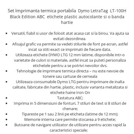
Truse de chei WERA
Etichete cabluri Aimo Phomemo
Batoane silicon pentru decoratiuni
Set Imprimanta termica portabila
Truse de scule combinate pentru
Dymo
LetraTag
LT-100H
Batoane silicon cu sclipici
Etichete haine Aimo Phomemo
electrieni
Black Edition ABC
etichete plastic autocolante si o banda
Batoane silicon Rapid Fun to Fix
Etichete Aimo Phomemo M110 |
hartie
Extractor conectori Engineer
Batoane silicon PVC/ Cabluri
M200 | M220
Versatil, fiabil si usor de folosit atat acasa cat si la birou. Va ajuta sa
Geanta | Rucsac pentru scule
Batoane silicon pluta
Etichete Aimo rotunde
evitati dezordinea.
Batoane silicon piele intoarsa
Instrumente recuperatoare
Afisajul grafic va permite sa vedeti stilurile de font pe ecran, astfel
Etichete bijuterii Aimo Phomemo
magnetice
incat sa stiti exact ce imprimati de fiecare data.
Duze pentru pistoale de lipit
Dymo
Utilizeaza etichete DYMO LTG 12 mm latime, disponibile intr-o
Pompe aspirator fludor si accesorii
Clesti pentru nituri si popnituri
varietate de culori si materiale, astfel incat sa puteti personaliza
etichetele pentru a se potrivi nevoilor dvs.
Scule
Nituri etansare Rapid
Tehnologie de imprimare termica directa – nu este nevoie de
Nituri High performance Rapid
tonere sau cartuse de cerneala
Scule de mana electricieni
Utilizeaza consumabile Dymo LTG pentru imprimare de inalta
Nituri automotive Rapid colorate
Scule de mana KNIPEX
calitate, fabricate din hartie, plastic, inclusiv varianta metalizata si
Piulite nit Rapid
Scule multifunctionale si accesorii
etichete haine Iron On
Tastatura ABC;
Capsatoare pneumatice
Scule pentru aviatie
Imprima in 5 dimensiuni de fonturi, 7 stiluri de text si 8 stiluri de
Scule pentru constructii navale si
chenare;
Pistoale pneumatice batut cuie in
intretinere nave
Tipareste pe 1 sau 2 linii pe eticheta (latime de 12 mm);
banda
Memorie interna care permite stocarea a 9 etichete;
Scule pentru instalari panouri
Pistoale pneumatice duale batut
Butoane de navigare utilizator de utilizare pentru acces rapid la
fotovoltaice
capse sau cuie in banda
caracteristici speciale;