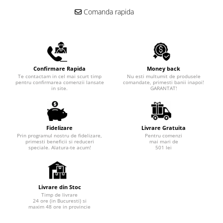
Comanda rapida
Confirmare Rapida
Money back
Te contactam in cel mai scurt timp
Nu esti multumit de produsele
pentru confirmarea comenzii lansate
comandate, primesti banii inapoi!
in site.
GARANTAT!
Fidelizare
Livrare Gratuita
Prin programul nostru de fidelizare,
Pentru comenzi
primesti beneficii si reduceri
mai mari de
speciale. Alatura-te acum!
501 lei
Livrare din Stoc
Timp de livrare
24 ore (in Bucuresti) si
maxim 48 ore in provincie