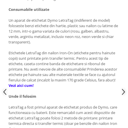
Consumabile utilizate
Un aparat de etichetat Dymo LetraTag (indiferent de model)
foloseste benzi etichete din hartie, plastic sau nailon cu latime de
12 mm, intr-o gama variata de culori (rosu, galben, albastru,
verde, argintiu metalizat, inclusiv neon roz, neon verde si chiar
transparent).
Etichetele LetraTag din nailon Iron-On (etichete pentru hainute
copii) sunt printate prin transfer termic. Pentru acest tip de
etichete, caseta contine banda de etichetare si ribonul de
printare. Nu aveti nevoie de alte consumabile! Prinderea acestor
etichete pe hainute sau alte materiale textile se face cu ajutorul
fierului de calcat (incalzit la maxim 170 grade Celsius, fara abur)!
Vezi aici cum!
Unde il folosim
LetraTag a fost primul aparat de etichetat produs de Dymo, care
functioneaza cu baterii. Este remarcabil cum acest dispozitiv de
etichetat LetraTag poate folosi 2 metode de printare: printare
termica directa si transfer termic (doar pe benzile din nailon Iron