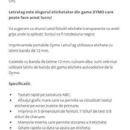
On).
Letratag este singurul etichetator din gama DYMO care
poate face acest lucru!
Va sugeram ca atunci cand folositi etichete transparente sa aveti
grija unde la aplicati. Scrisul va fi totdeauna negru!
Imprimantele portabile Dymo LetraTag utilizeaza etichete cu
latimi banda de 12 mm.
Casetele cu banda de latime 12 mm, culoare alba, sunt cele mai
utilizate latimi de banda din gama etichete autoadezive de la
Dymo.
Specificatii:
Tastati rapid pe tastatura ABC;
Afisajul grafic mare care va permite sa vizualizati textul
etichetei pe ecran inainte de printare;
Imprima in 5 dimensiuni de fonturi, 7 stiluri de text si 8
stiluri de chenare;
Memorie interna care permite stocarea a 9 etichete;
Setare rapida ca data sa apara pe eticheta;