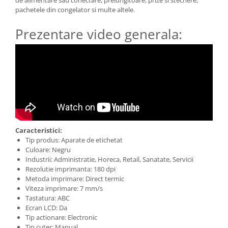
pachetele din congelator si multe altele.
Prezentare video generala:
Caracteristici:
Tip produs: Aparate de etichetat
Culoare: Negru
Industrii: Administratie, Horeca, Retail, Sanatate, Servicii
Rezolutie imprimanta: 180 dpi
Metoda imprimare: Direct termic
Viteza imprimare: 7 mm/s
Tastatura: ABC
Ecran LCD: Da
Tip actionare: Electronic
Tip cuter: Manual