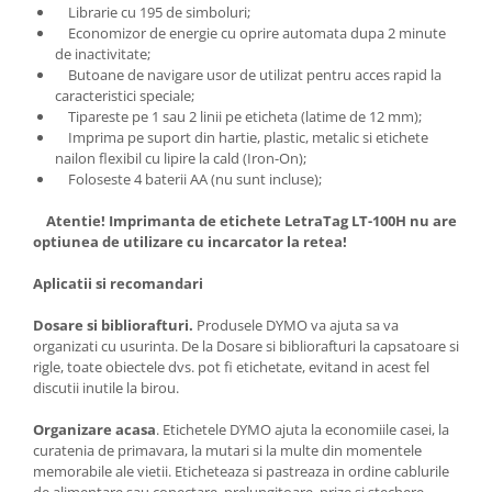
Librarie cu 195 de simboluri;
Economizor de energie cu oprire automata dupa 2 minute
de inactivitate;
Butoane de navigare usor de utilizat pentru acces rapid la
caracteristici speciale;
Tipareste pe 1 sau 2 linii pe eticheta (latime de 12 mm);
Imprima pe suport din hartie, plastic, metalic si etichete
nailon flexibil cu lipire la cald (Iron-On);
Foloseste 4 baterii AA (nu sunt incluse);
Atentie! Imprimanta de etichete LetraTag LT-100H nu are
optiunea de utilizare cu incarcator la retea!
Aplicatii si recomandari
Dosare si bibliorafturi.
Produsele DYMO va ajuta sa va
organizati cu usurinta. De la Dosare si bibliorafturi la capsatoare si
rigle, toate obiectele dvs. pot fi etichetate, evitand in acest fel
discutii inutile la birou.
Organizare acasa
. Etichetele DYMO ajuta la economiile casei, la
curatenia de primavara, la mutari si la multe din momentele
memorabile ale vietii. Eticheteaza si pastreaza in ordine cablurile
de alimentare sau conectare, prelungitoare, prize si stechere,