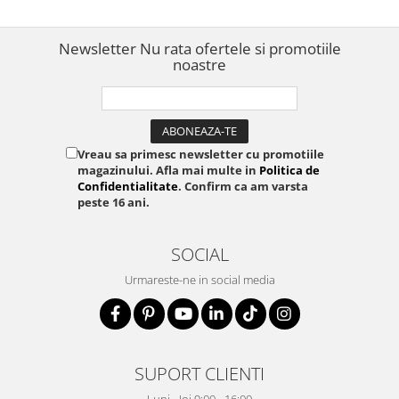
imprimare direct de pe
smartphone 2172855
Newsletter
Nu rata ofertele si promotiile
noastre
Vreau sa primesc newsletter cu promotiile
magazinului. Afla mai multe in
Politica de
Confidentialitate
. Confirm ca am varsta
peste 16 ani.
SOCIAL
Urmareste-ne in social media
SUPORT CLIENTI
Luni - Joi 9:00 - 16:00