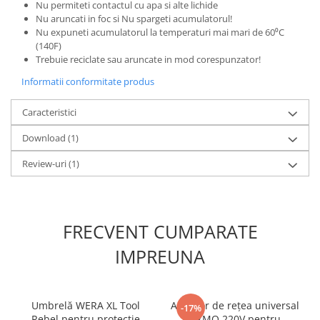
Nu permiteti contactul cu apa si alte lichide
Nu aruncati in foc si Nu spargeti acumulatorul!
Nu expuneti acumulatorul la temperaturi mai mari de 60⁰C
(140F)
Trebuie reciclate sau aruncate in mod corespunzator!
Informatii conformitate produs
Caracteristici
Download (1)
Review-uri
(1)
FRECVENT CUMPARATE
IMPREUNA
Umbrelă WERA XL Tool
Adaptor de rețea universal
-17%
Rebel pentru protecție
DYMO 220V pentru