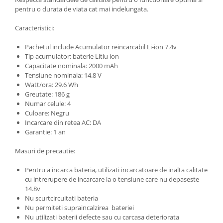
pentru o durata de viata cat mai indelungata.
Caracteristici:
Pachetul include Acumulator reincarcabil Li-ion 7.4v
Tip acumulator: baterie Litiu ion
Capacitate nominala: 2000 mAh
Tensiune nominala: 14.8 V
Watt/ora: 29.6 Wh
Greutate: 186 g
Numar celule: 4
Culoare: Negru
Incarcare din retea AC: DA
Garantie: 1 an
Masuri de precautie:
Pentru a incarca bateria, utilizati incarcatoare de inalta calitate
cu intrerupere de incarcare la o tensiune care nu depaseste
14.8v
Nu scurtcircuitati bateria
Nu permiteti supraincalzirea bateriei
Nu utilizati baterii defecte sau cu carcasa deteriorata