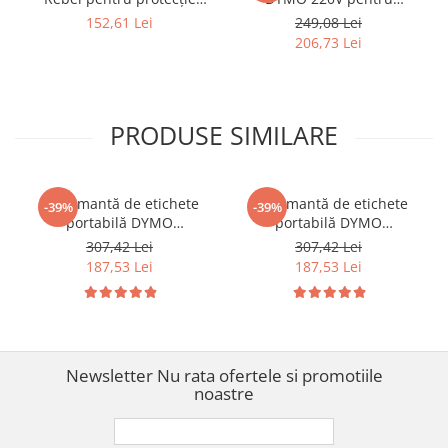
împotriva ploii și accesoriu
imprimante LabelManager,
152,61 Lei
249,08 Lei
premium pentru fanii WERA
Rhino și LetraTag cu priză
206,73 Lei
EU 40076
PRODUSE SIMILARE
Imprimantă de etichete
Imprimantă de etichete
-39%
-39%
portabilă DYMO
portabilă DYMO
LabelManager 160 cu
LabelManager 160 cu
307,42 Lei
307,42 Lei
tastatură QWERTY pentru
tastatură QWERTY pentru
187,53 Lei
187,53 Lei
organizare și identificare
organizare și identificare
acasă și la birou 2174612
acasă și la birou S0946320
Newsletter
Nu rata ofertele si promotiile
noastre