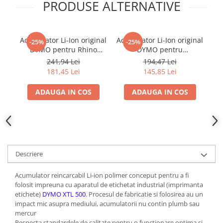
PRODUSE ALTERNATIVE
Acumulator Li-Ion original
Acumulator Li-Ion original
Ac
-25%
-25%
DYMO pentru Rhino
DYMO pentru
DY
4200, Rhino 5200,
LabelManager 280
241,94 Lei
194,47 Lei
LabelManager 260, 360D
181,45 Lei
145,85 Lei
si 420P
ADAUGA IN COS
ADAUGA IN COS
Descriere
Acumulator reincarcabil Li-ion polimer conceput pentru a fi
folosit impreuna cu aparatul de etichetat industrial (imprimanta
etichete)
DYMO XTL 500
. Procesul de fabricatie si folosirea au un
impact mic asupra mediului, acumulatorii nu contin plumb sau
mercur
Respecta standardele de calitate pentru o functionare optima si