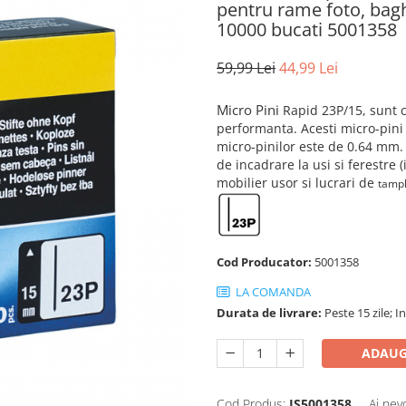
pentru rame foto, baghe
10000 bucati 5001358
59,99 Lei
44,99 Lei
Micro Pini
Rapid 23P/15, sunt 
performanta. Acesti micro-pini n
micro-pinilor este de 0.64 mm.
de incadrare la usi si ferestre 
mobilier usor si lucrari de
tampl
Cod Producator:
5001358
LA COMANDA
Durata de livrare:
Peste 15 zile; 
ADAUG
Cod Produs:
IS5001358
Ai nev