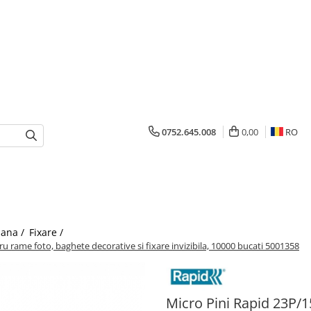
0752.645.008
0,00
RO
mana /
Fixare /
tru rame foto, baghete decorative si fixare invizibila, 10000 bucati 5001358
Micro Pini Rapid 23P/15,