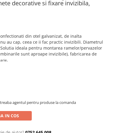
te decorative si fixare invizibila,
confectionati din
otel galvanizat
, de inalta
u au cap, ceea ce ii fac practic invizibili. Diametrul
 Solutia ideala pentru montarea ramelor/pervazelor
(imbinarile sunt aproape invizibile), fabricarea de
.
arie
Intreaba agentul pentru produse la comanda
A IN COS
oie de ajutor?
0752.645.008