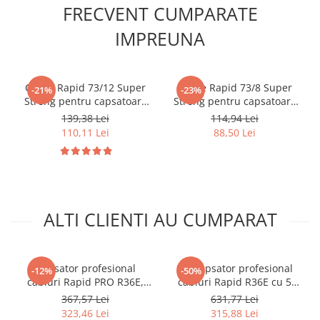
FRECVENT CUMPARATE
IMPREUNA
Capse Rapid 73/12 Super
Capse Rapid 73/8 Super
-21%
-23%
Strong pentru capsatoare
Strong pentru capsatoare
tip clește HD31, logistică,
tip clește HD31, logistică,
139,38 Lei
114,94 Lei
ambalare și depozitare,
ambalare și depozitare,
110,11 Lei
88,50 Lei
5000 bucăți 24890800
5000 bucăți 24890300
ALTI CLIENTI AU CUMPARAT
Capsator profesional
Set capsator profesional
-12%
-50%
cabluri Rapid PRO R36E,
cabluri Rapid R36E cu 5
capse semirotunde 36/10-
cutii capse galvanizate
367,57 Lei
631,77 Lei
14 mm pentru cabluri de
divergente 36/12 mm
323,46 Lei
315,88 Lei