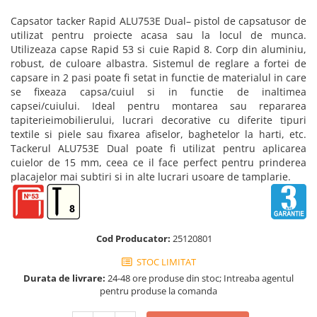
Truse de chei WERA
Etichete cabluri Aimo Phomemo
Batoane silicon pentru decoratiuni
Capsator tacker Rapid ALU753E Dual
–
pistol de capsat
usor de
Truse de scule combinate pentru
Batoane silicon cu sclipici
Etichete haine Aimo Phomemo
utilizat pentru proiecte acasa sau la locul de munca.
electrieni
Batoane silicon Rapid Fun to Fix
Utilizeaza capse Rapid 53 si cuie Rapid 8. Corp din aluminiu,
Etichete Aimo Phomemo M110 |
Extractor conectori Engineer
Batoane silicon PVC/ Cabluri
robust, de culoare albastra. Sistemul de reglare a fortei de
M200 | M220
capsare in 2 pasi poate fi setat in functie de materialul in care
Geanta | Rucsac pentru scule
Batoane silicon pluta
Etichete Aimo rotunde
se fixeaza capsa/cuiul si in functie de inaltimea
Batoane silicon piele intoarsa
Instrumente recuperatoare
capsei/cuiului. Ideal pentru
montarea sau repararea
Etichete bijuterii Aimo Phomemo
magnetice
Duze pentru pistoale de lipit
tapiteriei
mobilierului, lucrari decorative cu diferite tipuri
Dymo
textile si piele sau fixarea afiselor, baghetelor la harti, etc.
Pompe aspirator fludor si accesorii
Clesti pentru nituri si popnituri
Tackerul ALU753E Dual poate fi utilizat pentru aplicarea
Scule
Nituri etansare Rapid
cuielor de 15 mm, ceea ce il face perfect pentru prinderea
placajelor mai subtiri si in alte lucrari usoare de tamplarie.
Nituri High performance Rapid
Scule de mana electricieni
Nituri automotive Rapid colorate
Scule de mana KNIPEX
Piulite nit Rapid
Scule multifunctionale si accesorii
Capsatoare pneumatice
Scule pentru aviatie
Cod Producator:
25120801
Scule pentru constructii navale si
Pistoale pneumatice batut cuie in
STOC LIMITAT
intretinere nave
banda
Durata de livrare:
24-48 ore produse din stoc; Intreaba agentul
Scule pentru instalari panouri
Pistoale pneumatice duale batut
pentru produse la comanda
fotovoltaice
capse sau cuie in banda