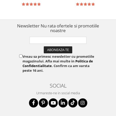
joasă tensiune, fabricat în
pentru rețele și sisteme de
Suedia 20511811
securitate
Newsletter
Nu rata ofertele si promotiile
noastre
Vreau sa primesc newsletter cu promotiile
magazinului. Afla mai multe in
Politica de
Confidentialitate
. Confirm ca am varsta
peste 16 ani.
SOCIAL
Urmareste-ne in social media