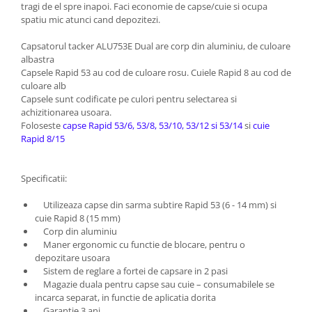
tragi de el spre inapoi. Faci economie de capse/cuie si ocupa
spatiu mic atunci cand depozitezi.
Capsatorul tacker ALU753E Dual are corp din aluminiu, de culoare
albastra
Capsele Rapid 53 au cod de culoare rosu. Cuiele Rapid 8 au cod de
culoare alb
Capsele sunt codificate pe culori pentru selectarea si
achizitionarea usoara.
Foloseste
capse Rapid 53/6, 53/8, 53/10, 53/12 si 53/14
si
cuie
Rapid 8/15
Specificatii:
Utilizeaza capse din sarma subtire Rapid 53 (6 - 14 mm) si
cuie Rapid 8 (15 mm)
Corp din aluminiu
Maner ergonomic cu functie de blocare, pentru o
depozitare usoara
Sistem de reglare a fortei de capsare in 2 pasi
Magazie duala pentru capse sau cuie – consumabilele se
incarca separat, in functie de aplicatia dorita
Garantie 3 ani