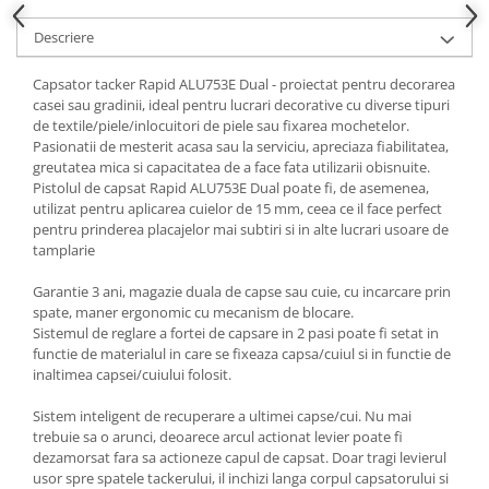
Descriere
Capsator tacker Rapid ALU753E Dual - proiectat pentru decorarea
casei sau gradinii, ideal pentru lucrari decorative cu diverse tipuri
de textile/piele/inlocuitori de piele sau fixarea mochetelor.
Pasionatii de mesterit acasa sau la serviciu, apreciaza fiabilitatea,
greutatea mica si capacitatea de a face fata utilizarii obisnuite.
Pistolul de capsat Rapid ALU753E Dual poate fi, de asemenea,
utilizat pentru aplicarea cuielor de 15 mm, ceea ce il face perfect
pentru prinderea placajelor mai subtiri si in alte lucrari usoare de
tamplarie
Garantie 3 ani, magazie duala de capse sau cuie, cu incarcare prin
spate, maner ergonomic cu mecanism de blocare.
Sistemul de reglare a fortei de capsare in 2 pasi poate fi setat in
functie de materialul in care se fixeaza capsa/cuiul si in functie de
inaltimea capsei/cuiului folosit.
Sistem inteligent de recuperare a ultimei capse/cui. Nu mai
trebuie sa o arunci, deoarece arcul actionat levier poate fi
dezamorsat fara sa actioneze capul de capsat. Doar tragi levierul
usor spre spatele tackerului, il inchizi langa corpul capsatorului si