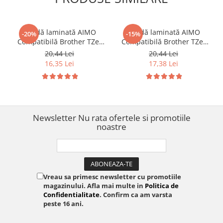
Bandă laminată AIMO
Bandă laminată AIMO
-20%
-15%
Compatibilă Brother TZe-
Compatibilă Brother TZe-
231, 12 mm text negru pe
221, 9 mm text negru pe
20,44 Lei
20,44 Lei
alb, pentru identificare
alb, pentru organizare
16,35 Lei
17,38 Lei
rafturi, inventariere și
birou, etichetare dosare și
organizare profesională
arhivare
Newsletter
Nu rata ofertele si promotiile
noastre
Vreau sa primesc newsletter cu promotiile
magazinului. Afla mai multe in
Politica de
Confidentialitate
. Confirm ca am varsta
peste 16 ani.