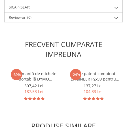
SICAP (SEAP)
Review-uri
(0)
FRECVENT CUMPARATE
IMPREUNA
Imprimantă de etichete
Cleste patent combinat
-39%
-24%
portabilă DYMO
ENGINEER PZ-59 pentru
LabelManager 160 cu
extragerea suruburilor
307,42 Lei
137,27 Lei
tastatură QWERTY pentru
deteriorate si gripate 200
187,53 Lei
104,33 Lei
organizare și identificare
mm Fabricat in Japonia
acasă și la birou 2174612
PRODUSE SIMILARE