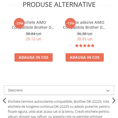
PRODUSE ALTERNATIVE
Etichete AIMO
Etichete adezive AIMO
Et
-25%
-15%
Compatibile Brother DK-
Compatibile Brother DK-
11208, 38 x 90 mm,
11209, 29 x 62 mm,
Co
38,84 Lei
36,38 Lei
pentru etichete
pentru identificare
44
29,12 Lei
30,93 Lei
transport, expediții și
produse, rafturi și
logistică
organizare documente
i
ADAUGA IN COS
ADAUGA IN COS
Descriere
Etichete termice autocolante compatibile, Brother DK-22225, rola
etichete de lungime continua DK-22225 cu adeziv puternic pentru
fixare sigura, utila atat acasa cat si la birou. Creati etichete pentru
plicuri, dosare sau rafturi, cu aceasta rola ce permite printare