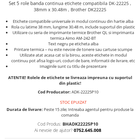
Truse de chei WERA
Set 5 role banda
continua
etichete compatibila
DK-22225 ,
Etichete cabluri Aimo Phomemo
Batoane silicon pentru decoratiuni
38mm x 30.48m ,
Brother
DK22225
Truse de scule combinate pentru
Batoane silicon cu sclipici
Etichete haine Aimo Phomemo
electrieni
Batoane silicon Rapid Fun to Fix
Etichete compatibile universale in modul continuu din hartie alba
Etichete Aimo Phomemo M110 |
Extractor conectori Engineer
Rola cu latime 38 mm, lungime 30.48 m, include suportul din plastic
Batoane silicon PVC/ Cabluri
M200 | M220
Utilizare cu seria de imprimante termice Brother QL si imprimanta
Geanta | Rucsac pentru scule
Batoane silicon pluta
termica Aimo AM-242-BT
Etichete Aimo rotunde
Text negru pe eticheta alba
Batoane silicon piele intoarsa
Instrumente recuperatoare
Etichete bijuterii Aimo Phomemo
Printare termica – nu este nevoie de tonere sau cartuse scumpe
magnetice
Duze pentru pistoale de lipit
Dymo
Utilizate atat acasa cat si la birou, aceste etichete in modul
Pompe aspirator fludor si accesorii
continuu pot afisa logo-uri, coduri de bare, informatii de livrare, etc
Clesti pentru nituri si popnituri
Imaginile sunt cu titlu de prezentare
Scule
Nituri etansare Rapid
ATENTIE! Rolele de etichete se livreaza impreuna cu suportul
Nituri High performance Rapid
Scule de mana electricieni
din plastic!
Nituri automotive Rapid colorate
Scule de mana KNIPEX
Cod Producator:
ADK-22225P10
Piulite nit Rapid
Scule multifunctionale si accesorii
STOC EPUIZAT
Capsatoare pneumatice
Scule pentru aviatie
Durata de livrare:
Peste 15 zile; Intreaba agentul pentru produse la
Scule pentru constructii navale si
Pistoale pneumatice batut cuie in
comanda
intretinere nave
banda
Cod Produs:
BHADK22225P10
Scule pentru instalari panouri
Pistoale pneumatice duale batut
Ai nevoie de ajutor?
0752.645.008
fotovoltaice
capse sau cuie in banda