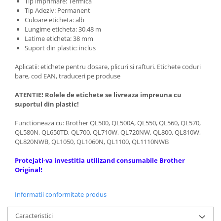
Tip imprimare: Termica
Tip Adeziv: Permanent
Culoare eticheta: alb
Lungime eticheta: 30.48 m
Latime eticheta: 38 mm
Suport din plastic: inclus
Aplicatii: etichete pentru dosare, plicuri si rafturi. Etichete coduri
bare, cod EAN, traduceri pe produse
ATENTIE! Rolele de etichete se livreaza impreuna cu
suportul din plastic!
Functioneaza cu: Brother QL500, QL500A, QL550, QL560, QL570,
QL580N, QL650TD, QL700, QL710W, QL720NW, QL800, QL810W,
QL820NWB, QL1050, QL1060N, QL1100, QL1110NWB
Protejati-va investitia utilizand consumabile Brother
Original!
Informatii conformitate produs
Caracteristici