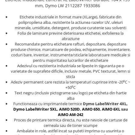
Trusa surubelnite electricieni Wera
Etichete cabluri Aimo Phomemo
mm,
Dymo LW
2112287 1933086
Batoane silicon Rapid Industriale
Truse de chei WERA
Etichete haine Aimo Phomemo
Batoane silicon Rapid Profesionale
Etichete industriale in format mare (XLarge), fabricate din
Truse de scule combinate pentru
Batoane silicon universal
Etichete Aimo Phomemo M110 |
polipropilena alba, rezistente la actiunea razelor UV, uleiuri
electrieni
minerale, umiditate, detergent, produse curatenie sau solventi
M200 | M220
Batoane silicon sanitar
Truse de scule combinate pentru
Folia de laminare previne deterioarea etichetei, exfolierea la
Etichete Aimo rotunde
Batoane Silicon Textil
instalatori
abraziune
Recomandate pentru etichetare rafturi, depozitare, depozitare
Batoane silicon piele
Cuttere cu clicket pentru taiere
Etichete bijuterii Aimo Phomemo
produse chimice, marcatoare de podea, echipamente, inventariere,
cabluri forta aluminu sau cupru
Dymo
Batoane silicon lemn
coduri bare, inventar, instrumente/sticlarie laboratoare medicale si
pentru majoritatea lucrarilor de etichetare
Batoane silicon pentru decoratiuni
Extractor conectori Engineer
Adezivul cu rezistenta industriala se lipeste in siguranta pe o
Batoane silicon cu sclipici
Geanta | Rucsac pentru scule
varietate de suprafete dificile, inclusiv metale, PVC texturat, lemn si
Batoane silicon Rapid Fun to Fix
sticla
Instrumente recuperatoare
Adeziv permanent care rezista la temperaturi cuprinse intre -20⁰C ~
Batoane silicon low temperature
magnetice
+50⁰C
Batoane silicon PVC/ Cabluri
Text negru (inclusiv pictograme sau logo) pe eticheta din hartie
Patenti speciali
alba
Batoane silicon plastic
Functioneaza cu imprimantele termice
Dymo LabelWriter 4XL,
Pompe aspirator fludor si accesorii
Batoane silicon pluta
Dymo LabelWriter 5XL
,
AIMO 520D
,
AIMO 650
,
AIMO 6XL
sau
Scule
AIMO AM-242
Batoane silicon piele intoarsa
Proces de printare termica directa, nu este nevoie de cartuse de
Duze pentru pistoale de lipit
Scule de mana electricieni
cerneala sau de toner scumpe
Ambalate in role, astfel incat sa puteti imprima cu usurinta o
Scule de mana KNIPEX
Clesti pentru nituri si popnituri