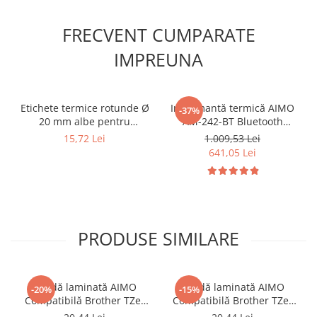
FRECVENT CUMPARATE
IMPREUNA
Etichete termice rotunde Ø
Imprimantă termică AIMO
-37%
20 mm albe pentru
AM-242-BT Bluetooth
imprimante AIMO și
pentru etichete AWB,
15,72 Lei
1.009,53 Lei
Phomemo M110 M200
curierat, produse, bijuterii
641,05 Lei
M220, 300 etichete
și coduri de bare, conectare
Bluetooth și USB,
compatibilă cu etichete
originale și compatibile
DYMO Label
PRODUSE SIMILARE
Bandă laminată AIMO
Bandă laminată AIMO
-20%
-15%
Compatibilă Brother TZe-
Compatibilă Brother TZe-
231, 12 mm text negru pe
221, 9 mm text negru pe