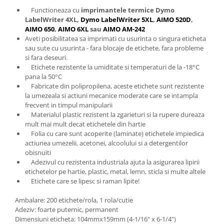
Functioneaza cu
imprimantele termice Dymo
LabelWriter 4XL,
Dymo LabelWriter 5XL
,
AIMO 520D
,
AIMO 650
,
AIMO 6XL
sau
AIMO AM-242
Aveti posibilitatea sa imprimati cu usurinta o singura eticheta
sau sute cu usurinta - fara blocaje de etichete, fara probleme
si fara deseuri.
Etichete rezistente la umiditate si temperaturi de la -18°C
pana la 50°C
Fabricate din polipropilena, aceste etichete sunt rezistente
la umezeala si actiuni mecanice moderate care se intampla
frecvent in timpul manipularii
Materialul plastic rezistent la zgarieturi si la rupere dureaza
mult mai mult decat etichetele din hartie
Folia cu care sunt acoperite (laminate) etichetele impiedica
actiunea umezelii, acetonei, alcoolului si a detergentilor
obisnuiti
Adezivul cu rezistenta industriala ajuta la asigurarea lipirii
etichetelor pe hartie, plastic, metal, lemn, sticla si multe altele
Etichete care se lipesc si raman lipite!
Ambalare: 200 etichete/rola, 1 rola/cutie
Adeziv: foarte puternic, permanent
Dimensiuni eticheta: 104mmx159mm (4-1/16" x 6-1/4")