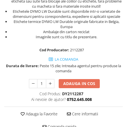
eticheta sau sute fara blocaje ale colilor cu etichete, fara probleme
Scule multifunctionale si accesorii
cu macheta si fara materiale irosite inutil!
Clesti Nituri Filetate Rapid
Scule pentru aviatie
Etichetele DYMO LW Durable sunt disponibile intr-o varietate de
Nituri Standard Rapid
dimensiuni pentru corespondenta, expediere si aplicatii speciale
Scule pentru constructii navale si
Nituri otel inoxidabil Rapid
Etichete termice DYMO LW Durable originale fabricate in Belgia,
intretinere nave
Europa
Nituri etansare Rapid
Scule pentru instalari panouri
Ambalaje din carton reciclat
Nituri High performance Rapid
Imaginile sunt cu titlu de prezentare.
fotovoltaice
Nituri automotive Rapid colorate
Scule pentru reparatii biciclete |
Cod Producator:
2112287
motociclete
Nituri cu cap mare Rapid
Scule si unelte VDE
Piulite nit Rapid
LA COMANDA
Scule unelte lucru la inaltime
Capsatoare pneumatice
Durata de livrare:
Peste 15 zile; Intreaba agentul pentru produse la
comanda
Surubelnite
Pistoale pneumatice batut capse
Surubelnite pentru Mecanici
Pistoale pneumatice batut cuie in
ADAUGA IN COS
banda
Surubelnite testare tensiune
Cod Produs:
DY2112287
(Engineer)
Pistoale pneumatice duale batut
Ai nevoie de ajutor?
0752.645.008
capse sau cuie in banda
Surubelnite VDE KNIPEX
Preducele si Clesti pentru ocheti
Surubelnite Inox
finisare bannere
Adauga la Favorite
Cere informatii
Surubelnite Electricieni
Preducele Rapid
Surubelnite VDE Wera
Comanda rapida