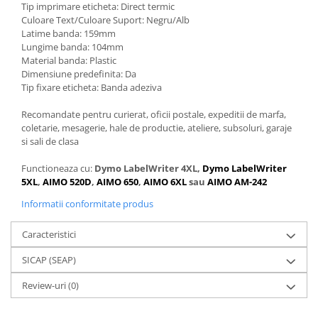
Tip imprimare eticheta: Direct termic
Culoare Text/Culoare Suport: Negru/Alb
Latime banda: 159mm
Lungime banda: 104mm
Material banda: Plastic
Dimensiune predefinita: Da
Tip fixare eticheta: Banda adeziva
Recomandate pentru curierat, oficii postale, expeditii de marfa,
coletarie, mesagerie, hale de productie, ateliere, subsoluri, garaje
si sali de clasa
Functioneaza cu:
Dymo LabelWriter 4XL,
Dymo LabelWriter
5XL
,
AIMO 520D
,
AIMO 650
,
AIMO 6XL
sau
AIMO AM-242
Informatii conformitate produs
Caracteristici
SICAP (SEAP)
Review-uri
(0)