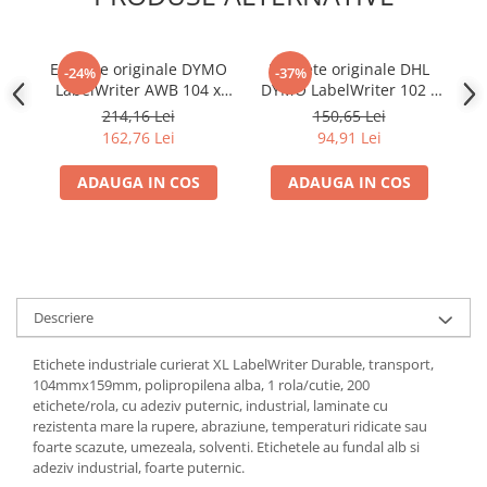
Etichete originale DYMO
Etichete originale DHL
-24%
-37%
LabelWriter AWB 104 x
DYMO LabelWriter 102 x
159 mm pentru logistica
210 mm pentru logistica
214,16 Lei
150,65 Lei
si expediere compatibile
si expediere compatibile
m
162,76 Lei
94,91 Lei
cu LabelWriter 5XL si
cu LabelWriter 5XL si
ex
AIMO 6XL S0904980
AIMO 6XL 2166659
L
ADAUGA IN COS
ADAUGA IN COS
Descriere
Etichete industriale curierat XL LabelWriter Durable, transport,
104mmx159mm, polipropilena alba, 1 rola/cutie, 200
etichete/rola, cu adeziv puternic, industrial, laminate cu
rezistenta mare la rupere, abraziune, temperaturi ridicate sau
foarte scazute, umezeala, solventi. Etichetele au fundal alb si
adeziv industrial, foarte puternic.