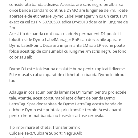
considerata banda adeziva. Aceasta, are scris negru pe alb si ca
orice banda standard continua DYMO are lungimea de 7m. Toate
aparatele de etichetare Dymo Label Manager vin cu un cartus D1
exact ca cel cu PN S0720530, adica DY45013 doar ca in lungime de
3m.
Acest tip de banda continua cu adeziv permanent D1 poate fi
folosita si de Dymo LabelManager PnP sau de vechile aparate
Dymo LabelPoint. Daca ai o imprimanta LM sau LP veche poate
folosi acest tip de consumabil cu lungime 7m scris negru pe fond
color sau alb.
Dymo D1 este totdeauna o solutie buna pentru aplicatii diverse.
Este musai sa ai un aparat de etichetat cu banda Dymo in biroul
tau!
Adauga in cos acum banda laminate D1 12mm pentru proiectele
tale. Atentie, acest consumabil este diferit de banda Dymo
LetraTag. Spre deosebirea de Dymo LetraTag acesta banda de
etichete Dymo este printata prin transfer termic. Acest aparat
pentru imprimat banda nu foseste cartuse cerneala.
Tip imprimare eticheta: Transfer termic
Culoare Text/Culoare Suport: Negru/Alb