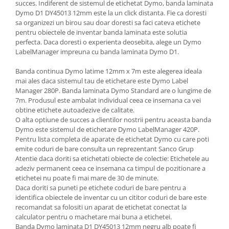
succes. Indiferent de sistemul de etichetat Dymo, banda laminata
Dymo D1 DY45013 12mm este la un click distanta. Fie ca doresti
sa organizezi un birou sau doar doresti sa faci cateva etichete
pentru obiectele de inventar banda laminata este solutia
perfecta. Daca doresti o experienta deosebita, alege un Dymo
LabelManager impreuna cu banda laminata Dymo D1.
Banda continua Dymo latime 12mm x 7m este alegerea ideala
mai ales daca sistemul tau de etichetare este Dymo Label
Manager 280P. Banda laminata Dymo Standard are o lungime de
7m. Produsul este ambalat individual ceea ce insemana ca vei
obtine etichete autoadezive de calitate.
O alta optiune de succes a clientilor nostrii pentru aceasta banda
Dymo este sistemul de etichetare Dymo LabelManager 420P.
Pentru lista completa de aparate de etichetat Dymo cu care poti
emite coduri de bare consulta un reprezentant Sanco Grup
Atentie daca doriti sa etichetati obiecte de colectie: Etichetele au
adeziv permanent ceea ce insemana ca timpul de pozitionare a
etichetei nu poate fi mai mare de 30 de minute.
Daca doriti sa puneti pe etichete coduri de bare pentru a
identifica obiectele de inventar cu un cititor coduri de bare este
recomandat sa folositi un aparat de etichetat conectat la
calculator pentru o machetare mai buna a etichetei.
Banda Dymo laminata D1 DY45013 12mm negru alb poate fi