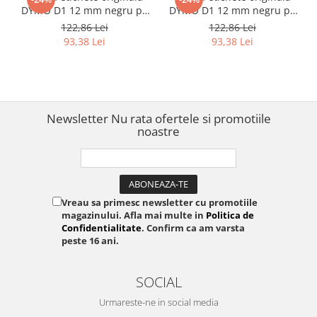
DYMO D1 12 mm negru pe
DYMO D1 12 mm negru pe
transparent pentru
albastru pentru
122,86 Lei
122,86 Lei
geamuri, vitrine, suprafete
telecomunicatii,
93,38 Lei
93,38 Lei
transparente si identificare
infrastructura IT si
discreta S0720500
organizare profesionala
S0720560
Newsletter
Nu rata ofertele si promotiile
noastre
Vreau sa primesc newsletter cu promotiile
magazinului. Afla mai multe in
Politica de
Confidentialitate
. Confirm ca am varsta
peste 16 ani.
SOCIAL
Urmareste-ne in social media