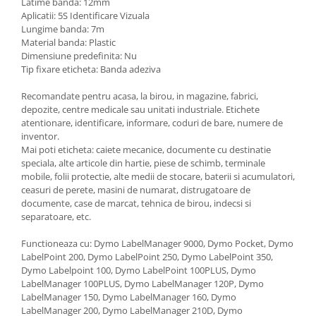
Latime banda: 12mm
Aplicatii: 5S Identificare Vizuala
Lungime banda: 7m
Material banda: Plastic
Dimensiune predefinita: Nu
Tip fixare eticheta: Banda adeziva
Recomandate pentru acasa, la birou, in magazine, fabrici,
depozite, centre medicale sau unitati industriale. Etichete
atentionare, identificare, informare, coduri de bare, numere de
inventor.
Mai poti eticheta: caiete mecanice, documente cu destinatie
speciala, alte articole din hartie, piese de schimb, terminale
mobile, folii protectie, alte medii de stocare, baterii si acumulatori,
ceasuri de perete, masini de numarat, distrugatoare de
documente, case de marcat, tehnica de birou, indecsi si
separatoare, etc.
Functioneaza cu: Dymo LabelManager 9000, Dymo Pocket, Dymo
LabelPoint 200, Dymo LabelPoint 250, Dymo LabelPoint 350,
Dymo Labelpoint 100, Dymo LabelPoint 100PLUS, Dymo
LabelManager 100PLUS, Dymo LabelManager 120P, Dymo
LabelManager 150, Dymo LabelManager 160, Dymo
LabelManager 200, Dymo LabelManager 210D, Dymo