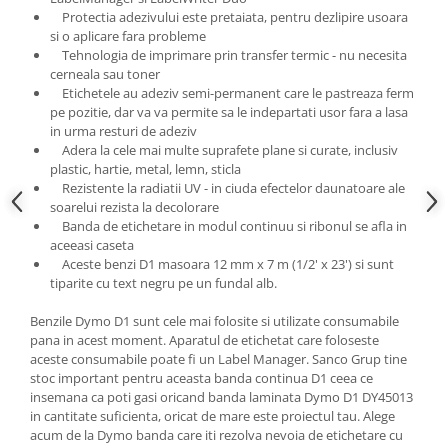
Protectia adezivului este pretaiata, pentru dezlipire usoara
si o aplicare fara probleme
Tehnologia de imprimare prin transfer termic - nu necesita
cerneala sau toner
Etichetele au adeziv semi-permanent care le pastreaza ferm
pe pozitie, dar va va permite sa le indepartati usor fara a lasa
in urma resturi de adeziv
Adera la cele mai multe suprafete plane si curate, inclusiv
plastic, hartie, metal, lemn, sticla
Rezistente la radiatii UV - in ciuda efectelor daunatoare ale
soarelui rezista la decolorare
Banda de etichetare in modul continuu si ribonul se afla in
aceeasi caseta
Aceste benzi D1 masoara 12 mm x 7 m (1/2' x 23') si sunt
tiparite cu text negru pe un fundal alb.
Benzile Dymo D1 sunt cele mai folosite si utilizate consumabile
pana in acest moment. Aparatul de etichetat care foloseste
aceste consumabile poate fi un Label Manager. Sanco Grup tine
stoc important pentru aceasta banda continua D1 ceea ce
insemana ca poti gasi oricand banda laminata Dymo D1 DY45013
in cantitate suficienta, oricat de mare este proiectul tau. Alege
acum de la Dymo banda care iti rezolva nevoia de etichetare cu