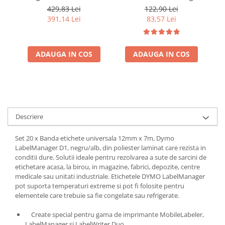
mm negru pe alb pentru
pe alb pentru
a
429,83 Lei
122,90 Lei
documente, bibliorafturi,
documente, bibliorafturi,
b
391,14 Lei
83,57 Lei
rafturi si organizare
rafturi si organizare
generala S0720530
generala S0720530
ADAUGA IN COS
ADAUGA IN COS
Descriere
Set 20 x Banda etichete universala 12mm x 7m, Dymo
LabelManager D1, negru/alb, din poliester laminat care rezista in
conditii dure. Solutii ideale pentru rezolvarea a sute de sarcini de
etichetare acasa, la birou, in magazine, fabrici, depozite, centre
medicale sau unitati industriale. Etichetele DYMO LabelManager
pot suporta temperaturi extreme si pot fi folosite pentru
elementele care trebuie sa fie congelate sau refrigerate.
Create special pentru gama de imprimante MobileLabeler,
LabelManager si LabelWriter Duo