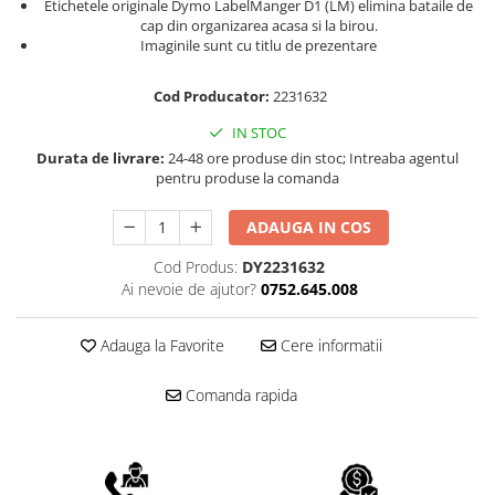
Scule pentru reparatii biciclete |
Etichetele originale Dymo LabelManger D1 (LM) elimina bataile de
Preducele si Clesti pentru ocheti
cap din organizarea acasa si la birou.
motociclete
finisare bannere
Imaginile sunt cu titlu de prezentare
Scule si unelte VDE
Preducele Rapid
Scule unelte lucru la inaltime
Capse, Pini si Cuie
Cod Producator:
2231632
Surubelnite
Capse Rapid
IN STOC
Surubelnite pentru Mecanici
Cuie Rapid
Durata de livrare:
24-48 ore produse din stoc; Intreaba agentul
Surubelnite testare tensiune
pentru produse la comanda
Ciocane de capsat pentru fixat
(Engineer)
folie anticondens
Surubelnite VDE KNIPEX
ADAUGA IN COS
Surubelnite Inox
Cod Produs:
DY2231632
Surubelnite Electricieni
Ai nevoie de ajutor?
0752.645.008
Surubelnite VDE Wera
Biti Surubelnita
Adauga la Favorite
Cere informatii
Extractoare suruburi uzate si
accesorii
Comanda rapida
Dalti electricieni si punctatoare
Reinnsteig