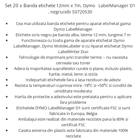
Truse de chei WERA
Etichete cabluri Aimo Phomemo
Batoane silicon pentru decoratiuni
Set 20 x Banda etichete
12mm x 7m,
Dymo
LabelManager D1
Truse de scule combinate pentru
Batoane silicon cu sclipici
, negru/alb S0720530
Etichete haine Aimo Phomemo
electrieni
Batoane silicon Rapid Fun to Fix
Etichete Aimo Phomemo M110 |
Cea mai utilizata banda etichete pentru aparat etichetat gama
Extractor conectori Engineer
Batoane silicon PVC/ Cabluri
M200 | M220
Dymo LabelManager
Etichete scris negru pe banda alba, latime 12 mm, lungime 7 m
Geanta | Rucsac pentru scule
Batoane silicon pluta
Etichete Aimo rotunde
Functioneaza cu toata gama de aparate etichetat Dymo
Batoane silicon piele intoarsa
Instrumente recuperatoare
LabelManager, Dymo MobileLabeler si cu Aparat etichetat Dymo
Etichete bijuterii Aimo Phomemo
magnetice
LabelWriter Duo
Duze pentru pistoale de lipit
Dymo
Tehnologie de imprimare prin transfer termic – nu necesita
Pompe aspirator fludor si accesorii
Clesti pentru nituri si popnituri
cerneala sau toner
Adera la majoritatea suprafetelor curate si plane, inclusiv plastic,
Scule
Nituri etansare Rapid
hartie, metal, lemn si sticla
Nituri High performance Rapid
Indepartati etichetele fara a lasa reziduuri de adeziv
Scule de mana electricieni
Rezista la temperaturi cuprinse intre -18⁰C si +50⁰C si conditii de
Nituri automotive Rapid colorate
Scule de mana KNIPEX
umiditate moderata
Piulite nit Rapid
Scule multifunctionale si accesorii
Hartia de protectie a adezivului este pretaiata pentru o aplicare
fara probleme
Capsatoare pneumatice
Scule pentru aviatie
Etichetele DYMO LabelManager D1 sunt certificate FSC si sunt
Scule pentru constructii navale si
fabricate in Europa, Belgia
Pistoale pneumatice batut cuie in
intretinere nave
Ambalajul este realizat din materiale reciclate pana la 80% si
banda
certificat FSC
Scule pentru instalari panouri
Pistoale pneumatice duale batut
Caseta externa din plastic este fabricata din materiale 100%
fotovoltaice
capse sau cuie in banda
reciclate