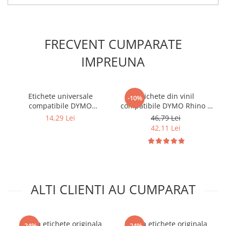
FRECVENT CUMPARATE
IMPREUNA
Etichete universale
Etichete din vinil
-10%
compatibile DYMO
compatibile DYMO Rhino 9
LabelWriter 11355 19 x 51
mm negru pe alb pentru
14,29 Lei
46,79 Lei
mm pentru identificare
tablouri electrice, panouri
42,11 Lei
produse, rafturi,
de comandă și cabluri
documente și inventar
18443
ALTI CLIENTI AU CUMPARAT
Banda etichete originala
Banda etichete originala
-24%
-24%