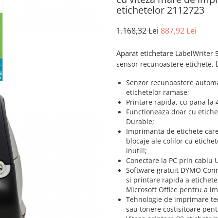
etichetelor 2112723
1.168,32 Lei
887,92 Lei
Aparat etichetare
LabelWriter 
sensor recunoastere etichete,
Senzor recunoastere automat
etichetelor ramase;
Printare rapida, cu pana la
Functioneaza doar cu etich
Durable;
Imprimanta de etichete care
blocaje ale colilor cu etich
inutil!;
Conectare la PC prin cablu 
Software gratuit DYMO Con
si printare rapida a etichet
Microsoft Office pentru a i
Tehnologie de imprimare ter
sau tonere costisitoare pen