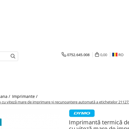
0752.645.008
0,00
RO
mana /
Imprimante /
cu viteză mare de imprimare și recunoaștere automată a etichetelor 21127
Imprimantă termică de
cu viteză mare de imp