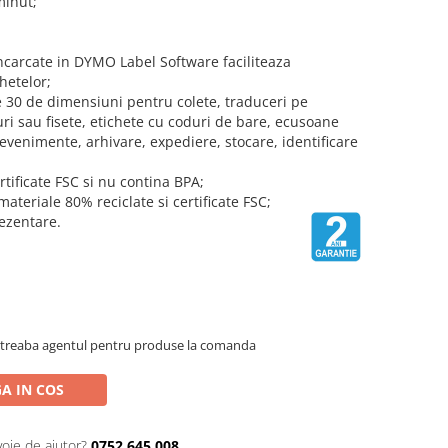
minut;
ncarcate in DYMO Label Software faciliteaza
hetelor;
e 30 de dimensiuni pentru colete, traduceri pe
uri sau fisete, etichete cu coduri de bare, ecusoane
a evenimente, arhivare, expediere, stocare, identificare
rtificate FSC si nu contina BPA;
ateriale 80% reciclate si certificate FSC;
rezentare.
Intreaba agentul pentru produse la comanda
A IN COS
voie de ajutor?
0752.645.008