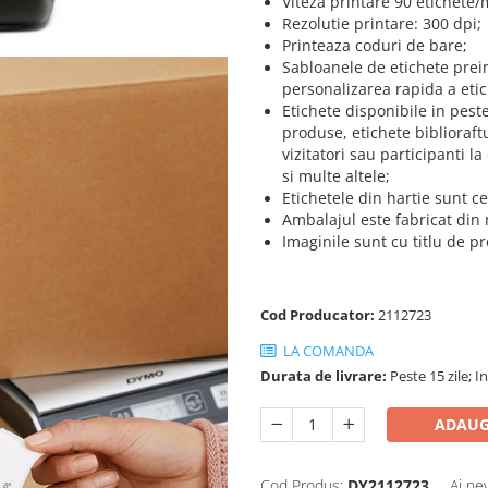
Viteza printare 90 etichete/
Rezolutie printare: 300 dpi;
Printeaza coduri de bare;
Sabloanele de etichete prei
personalizarea rapida a etic
Etichete disponibile in pest
produse, etichete biblioraft
vizitatori sau participanti l
si multe altele;
Etichetele din hartie sunt ce
Ambalajul este fabricat din m
Imaginile sunt cu titlu de p
Cod Producator:
2112723
LA COMANDA
Durata de livrare:
Peste 15 zile; 
ADAUG
Cod Produs:
DY2112723
Ai ne