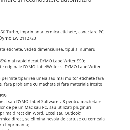
550 Turbo,
imprimanta termica etichete, conectare PC,
Dymo
LW 2112723
a etichete, vedeti dimensiunea, tipul si numarul
 45% mai rapid decat DYMO LabelWriter 550;
ete originale DYMO LabelWriter si DYMO LabelWriter
 permite tiparirea uneia sau mai multor etichete fara
ete, fara probleme cu macheta si fara materiale irosite
USB;
nect sau DYMO Label Software v.8 pentru machetare
elor de pe un Mac sau PC, sau utilizati pluginuri
mprima direct din Word, Excel sau Outlook;
mica direct, se elimina nevoia de cartuse cu cerneala
tru imprimanta;