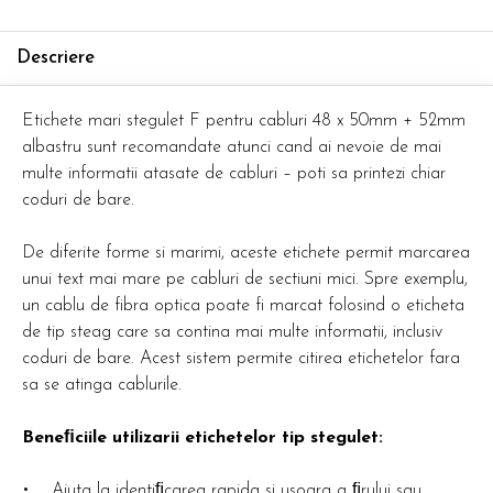
Descriere
Etichete mari stegulet F pentru cabluri 48 x 50mm + 52mm
albastru sunt recomandate atunci cand ai nevoie de mai
multe informatii atasate de cabluri – poti sa printezi chiar
coduri de bare.
De diferite forme si marimi, aceste etichete permit marcarea
unui text mai mare pe cabluri de sectiuni mici. Spre exemplu,
un cablu de fibra optica poate fi marcat folosind o eticheta
de tip steag care sa contina mai multe informatii, inclusiv
coduri de bare. Acest sistem permite citirea etichetelor fara
sa se atinga cablurile.
Beneﬁciile utilizarii etichetelor tip stegulet:
• Ajuta la identiﬁcarea rapida si usoara a ﬁrului sau