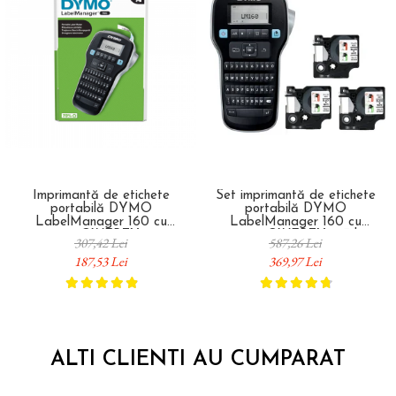
Imprimantă de etichete
Set imprimantă de etichete
portabilă DYMO
portabilă DYMO
LabelManager 160 cu
LabelManager 160 cu
tastatură QWERTY pentru
tastatură QWERTY și 3 benzi
307,42 Lei
587,26 Lei
organizare și identificare acasă
DYMO LabelManager de 12
187,53 Lei
369,97 Lei
și la birou 2174612
mm negru pe alb pentru
organizare și identificare acasă
și la birou 2142267
ALTI CLIENTI AU CUMPARAT