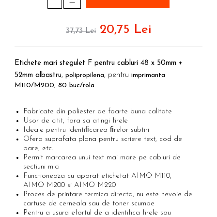
Etichete haine Aimo Phomemo
Trusa surubelnite electricieni Wera
Batoane silicon Rapid Profesionale
Etichete Aimo Phomemo M110 |
Truse de chei WERA
Batoane silicon universal
M200 | M220
20,75 Lei
Truse de scule combinate pentru
37,73 Lei
Batoane silicon sanitar
electrieni
Etichete Aimo rotunde
Batoane Silicon Textil
Truse de scule combinate pentru
Etichete bijuterii Aimo Phomemo
instalatori
Batoane silicon piele
Etichete mari stegulet F pentru cabluri 48 x 50mm +
Dymo
Cuttere cu clicket pentru taiere
,
, pentru
52mm albastru
polipropilena
imprimanta
Batoane silicon lemn
cabluri forta aluminu sau cupru
M110/M200, 80 buc/rola
Batoane silicon pentru decoratiuni
Extractor conectori Engineer
Batoane silicon cu sclipici
Fabricate din poliester de foarte buna calitate
Batoane silicon Rapid Fun to Fix
Geanta | Rucsac pentru scule
Usor de citit, fara sa atingi firele
Batoane silicon low temperature
Instrumente recuperatoare
Ideale pentru identiﬁcarea ﬁrelor subtiri
Batoane silicon PVC/ Cabluri
magnetice
Ofera suprafata plana pentru scriere text, cod de
bare, etc.
Batoane silicon plastic
Patenti speciali
Permit marcarea unui text mai mare pe cabluri de
Batoane silicon pluta
sectiuni mici
Pompe aspirator fludor si accesorii
Functioneaza cu aparat etichetat AIMO M110,
Batoane silicon piele intoarsa
Scule
AIMO M200 si AIMO M220
Duze pentru pistoale de lipit
Proces de printare termica directa, nu este nevoie de
Scule de mana electricieni
cartuse de cerneala sau de toner scumpe
Clesti pentru nituri si popnituri
Scule de mana KNIPEX
Pentru a usura efortul de a identifica firele sau