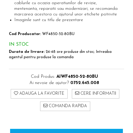
Clesti Nituri Filetate Rapid
cablurile cu ocazia operatiunilor de revizie,
Scule multifunctionale si accesorii
mentenanta, reparatii sau modernizari, se recomanda
Nituri Standard Rapid
Scule pentru aviatie
marcarea acestora cu ajutorul unor etichete potrivite
Nituri otel inoxidabil Rapid
Scule pentru constructii navale si
Imaginile sunt cu titlu de prezentare
Nituri etansare Rapid
intretinere nave
Nituri High performance Rapid
Scule pentru instalari panouri
Cod Producator:
WF4850-52-80BU
fotovoltaice
Nituri automotive Rapid colorate
IN STOC
Scule pentru reparatii biciclete |
Nituri cu cap mare Rapid
Durata de livrare:
24-48 ore produse din stoc; Intreaba
motociclete
Piulite nit Rapid
agentul pentru produse la comanda
Scule si unelte VDE
Capsatoare pneumatice
Scule unelte lucru la inaltime
Pistoale pneumatice batut capse
Surubelnite
Cod Produs:
AIWF4850-52-80BU
Pistoale pneumatice batut cuie in
Ai nevoie de ajutor?
0752.645.008
Surubelnite pentru Mecanici
banda
Surubelnite testare tensiune (Engineer)
Pistoale pneumatice duale batut
ADAUGA LA FAVORITE
CERE INFORMATII
capse sau cuie in banda
Surubelnite VDE KNIPEX
COMANDA RAPIDA
Preducele si Clesti pentru ocheti
Surubelnite Inox
finisare bannere
Surubelnite Electricieni
Preducele Rapid
Surubelnite VDE Wera
Ocheti Rapid
Biti Surubelnita