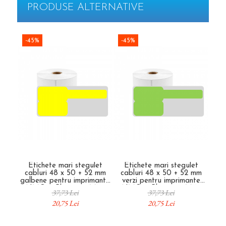
PRODUSE ALTERNATIVE
Nituri tubulare Rapid
Extractoare suruburi uzate si
accesorii
Capse, Pini si Cuie
Dalti electricieni si punctatoare
Capse Rapid
-45%
-45%
-4
Reinnsteig
Cuie Rapid
Pini Rapid
Ciocane de capsat pentru fixat folie
anticondens
Etichete mari stegulet
Etichete mari stegulet
E
cabluri 48 x 50 + 52 mm
cabluri 48 x 50 + 52 mm
ca
galbene pentru imprimante
verzi pentru imprimante
ro
AIMO și Phomemo M110
AIMO și Phomemo M110
AI
37,73 Lei
37,73 Lei
M200 M220
M200 M220
20,75 Lei
20,75 Lei