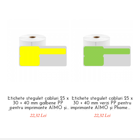
Etichete stegulet cabluri 25 x
Etichete stegulet cabluri 25 x
Et
30 + 40 mm galbene PP
30 + 40 mm verzi PP pentru
3
pentru imprimante AIMO și
imprimante AIMO și Phomemo
im
Phomemo M110 M200 M220
M110 M200 M220
22,32 Lei
22,32 Lei