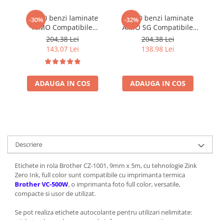
Set 10 benzi laminate
Set 10 benzi laminate
-30%
-32%
AIMO Compatibile
AIMO SG Compatibile
Brother TZe-231, 12 mm
Brother TZe-231, 12 mm
B
204,38 Lei
204,38 Lei
text negru pe alb, pentru
text negru pe alb, pentru
te
143,07 Lei
138,98 Lei
identificare rafturi,
identificare rafturi,
inventariere și organizare
inventariere și organizare
in
profesională
profesională
ADAUGA IN COS
ADAUGA IN COS
Descriere
Etichete in rola Brother CZ-1001, 9mm x 5m, cu tehnologie Zink
Zero Ink, full color sunt compatibile cu imprimanta termica
Brother VC-500W
, o imprimanta foto full color, versatile,
compacte si usor de utilizat.
Se pot realiza etichete autocolante pentru utilizari nelimitate: