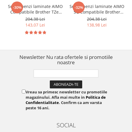
Set 10 benzi laminate AIMO
Set 10 benzi laminate AIMO
-30%
-32%
Compatibile Brother TZe-
SG Compatibile Brother
231, 12 mm text negru pe
TZe-231, 12 mm text negru
204,38 Lei
204,38 Lei
alb, pentru identificare
pe alb, pentru identificare
143,07 Lei
138,98 Lei
rafturi, inventariere și
rafturi, inventariere și
organizare profesională
organizare profesională
Newsletter
Nu rata ofertele si promotiile
noastre
Vreau sa primesc newsletter cu promotiile
magazinului. Afla mai multe in
Politica de
Confidentialitate
. Confirm ca am varsta
peste 16 ani.
SOCIAL