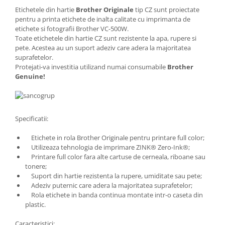
Etichetele din hartie
Brother Originale
tip CZ sunt proiectate
pentru a printa etichete de inalta calitate cu imprimanta de
etichete si fotografii Brother VC-500W.
Toate etichetele din hartie CZ sunt rezistente la apa, rupere si
pete. Acestea au un suport adeziv care adera la majoritatea
suprafetelor.
Protejati-va investitia utilizand numai consumabile
Brother
Genuine!
Specificatii:
Etichete in rola Brother Originale pentru printare full color;
Utilizeaza tehnologia de imprimare ZINK® Zero-Ink®;
Printare full color fara alte cartuse de cerneala, riboane sau
tonere;
Suport din hartie rezistenta la rupere, umiditate sau pete;
Adeziv puternic care adera la majoritatea suprafetelor;
Rola etichete in banda continua montate intr-o caseta din
plastic.
Caracteristici: