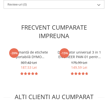
Review-uri
(0)
FRECVENT CUMPARATE
IMPREUNA
Imprimantă de etichete
Decablator universal 3 in 1
-39%
-15%
portabilă DYMO
ENGINEER PAW-01 pentru
LabelManager 160 cu
taiere, dezizolare si
307,42 Lei
175,99 Lei
tastatură QWERTY pentru
sertizare conductori
187,53 Lei
149,59 Lei
organizare și identificare
electrici
acasă și la birou 2174612
ALTI CLIENTI AU CUMPARAT