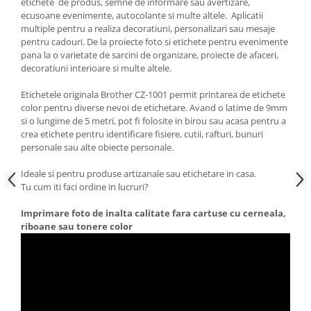
etichete de produs, semne de informare sau avertizare,
ecusoane evenimente, autocolante si multe altele. Aplicatii
multiple pentru a realiza decoratiuni, personalizari sau mesaje
pentru cadouri. De la proiecte foto si etichete pentru evenimente
pana la o varietate de sarcini de organizare, proiecte de afaceri,
decoratiuni interioare si multe altele.
Etichetele originala Brother CZ-1001 permit printarea de etichete
color pentru diverse nevoi de etichetare. Avand o latime de 9mm
si o lungime de 5 metri, pot fi folosite in birou sau acasa pentru a
crea etichete pentru identificare fisiere, cutii, rafturi, bunuri
personale sau alte obiecte personale.
Ideale si pentru produse artizanale sau etichetare in casa.
Tu cum iti faci ordine in lucruri?
Imprimare foto de inalta calitate fara cartuse cu cerneala,
riboane sau tonere color