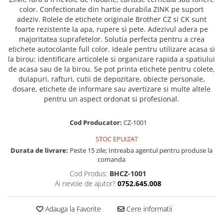
Truse de chei WERA
Etichete cabluri Aimo Phomemo
Batoane silicon pentru decoratiuni
color. Confectionate din hartie durabila ZINK pe suport
Truse de scule combinate pentru
Batoane silicon cu sclipici
adeziv. Rolele de etichete originale Brother CZ si CK sunt
Etichete haine Aimo Phomemo
electrieni
foarte rezistente la apa, rupere si pete. Adezivul adera pe
Batoane silicon Rapid Fun to Fix
Etichete Aimo Phomemo M110 |
majoritatea suprafetelor. Solutia perfecta pentru a crea
Extractor conectori Engineer
Batoane silicon PVC/ Cabluri
M200 | M220
etichete autocolante full color. Ideale pentru utilizare acasa si
Geanta | Rucsac pentru scule
Batoane silicon pluta
la birou: identificare articolele si organizare rapida a spatiului
Etichete Aimo rotunde
de acasa sau de la birou. Se pot printa etichete pentru colete,
Batoane silicon piele intoarsa
Instrumente recuperatoare
Etichete bijuterii Aimo Phomemo
dulapuri, rafturi, cutii de depozitare, obiecte personale,
magnetice
Duze pentru pistoale de lipit
Dymo
dosare, etichete de informare sau avertizare si multe altele
Pompe aspirator fludor si accesorii
Clesti pentru nituri si popnituri
pentru un aspect ordonat si profesional.
Scule
Nituri etansare Rapid
Cod Producator:
CZ-1001
Nituri High performance Rapid
Scule de mana electricieni
STOC EPUIZAT
Nituri automotive Rapid colorate
Scule de mana KNIPEX
Durata de livrare:
Peste 15 zile; Intreaba agentul pentru produse la
Piulite nit Rapid
Scule multifunctionale si accesorii
comanda
Capsatoare pneumatice
Scule pentru aviatie
Cod Produs:
BHCZ-1001
Scule pentru constructii navale si
Pistoale pneumatice batut cuie in
Ai nevoie de ajutor?
0752.645.008
intretinere nave
banda
Scule pentru instalari panouri
Pistoale pneumatice duale batut
Adauga la Favorite
Cere informatii
fotovoltaice
capse sau cuie in banda