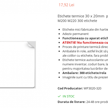
17,92 Lei
Etichete termice 30 x 20mm
p
M200 M220 300 etichete
Etichete mici fabricate din hartie
Adeziv permanent
Functioneaza cu aparat eti
ATENTIE! Nu functioneaza c
Proces de printare termică dire
Ambalate în role, astfel încât să
ale colilor cu etichete, fara pro
Etichete termice autocolante un
numere inventar, coduri bare, la
pentru majoritatea lucrărilor de
Ambalare: 300 etichete/rola
Imaginile sunt cu titlu de preze
Cod Producator:
WP3020-320
IN STOC
Durata de livrare:
24-48 ore prod