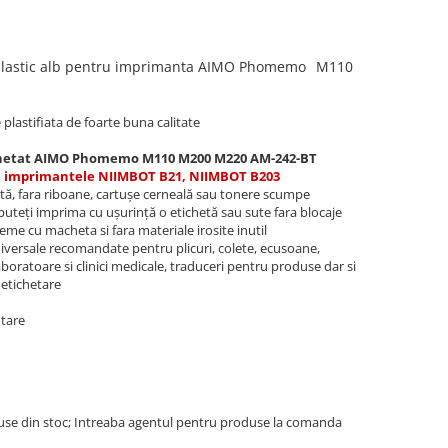
lastic alb pentru imprimanta AIMO Phomemo
M110
 plastifiata de foarte buna calitate
chetat AIMO Phomemo M110 M200 M220 AM-242-BT
u imprimantele NIIMBOT B21, NIIMBOT B203
ctă, fara riboane, cartușe cerneală sau tonere scumpe
 puteți imprima cu ușurință o etichetă sau sute fara blocaje
bleme cu macheta si fara materiale irosite inutil
iversale recomandate pentru plicuri, colete, ecusoane,
boratoare si clinici medicale, traduceri pentru produse dar si
 etichetare
ntare
use din stoc; Intreaba agentul pentru produse la comanda