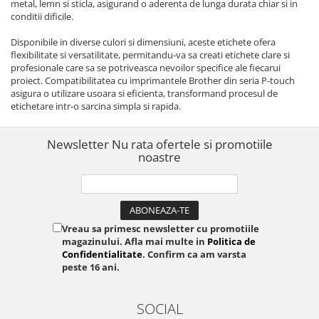
metal, lemn si sticla, asigurand o aderenta de lunga durata chiar si in
conditii dificile.
Disponibile in diverse culori si dimensiuni, aceste etichete ofera
flexibilitate si versatilitate, permitandu-va sa creati etichete clare si
profesionale care sa se potriveasca nevoilor specifice ale fiecarui
proiect. Compatibilitatea cu imprimantele Brother din seria P-touch
asigura o utilizare usoara si eficienta, transformand procesul de
etichetare intr-o sarcina simpla si rapida.
Newsletter
Nu rata ofertele si promotiile
noastre
Vreau sa primesc newsletter cu promotiile
magazinului. Afla mai multe in
Politica de
Confidentialitate
. Confirm ca am varsta
peste 16 ani.
SOCIAL