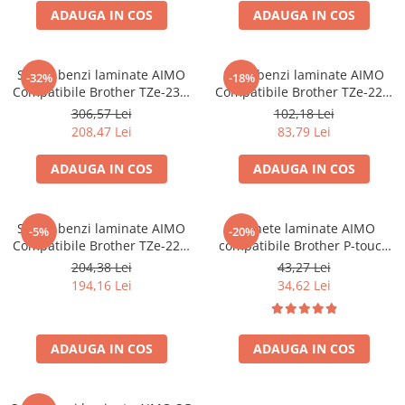
ADAUGA IN COS
ADAUGA IN COS
Set 15 benzi laminate AIMO
Set 5 benzi laminate AIMO
-32%
-18%
Compatibile Brother TZe-231,
Compatibile Brother TZe-221,
12 mm text negru pe alb,
9 mm text negru pe alb,
306,57 Lei
102,18 Lei
pentru identificare rafturi,
pentru organizare birou,
208,47 Lei
83,79 Lei
inventariere și organizare
etichetare dosare și arhivare
profesională
ADAUGA IN COS
ADAUGA IN COS
Set 10 benzi laminate AIMO
Etichete laminate AIMO
-5%
-20%
Compatibile Brother TZe-221,
compatibile Brother P-touch
9 mm text negru pe alb,
TZe-131, 12 mm × 8 m, negru
204,38 Lei
43,27 Lei
pentru organizare birou,
pe transparent, pentru
194,16 Lei
34,62 Lei
etichetare dosare și arhivare
imprimante AIMO P3200,
AIMO D420BT și Brother P-
touch, cod AIMO 3B11
ADAUGA IN COS
ADAUGA IN COS