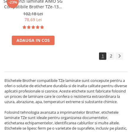
Set 5 benzi laminate AIMO SG
-23%
Compatibile Brother TZe-131,
12 mm text negru pe
102,18 Lei
transparent, pentru
78,69 Lei
etichetare profesională,
identificare echipamente și
documente
ADAUGA IN COS
1
2
Etichetele Brother compatibile TZe laminate sunt concepute pentru a
oferi o solutie de etichetare durabila si de inalta calitate pentru diverse
aplicatii profesionale si casnice. Aceste etichete sunt fabricate folosind
un proces de laminare care le confera o rezistenta extraordinara la
uzura, abraziune, apa, temperaturi extreme si substante chimice.
Folosind tehnologia avansata a imprimantelor Brother, etichetele
laminate TZe sunt ideale pentru organizarea documentelor,
etichetarea echipamentelor, identificarea cablurilor si multe altele.
Etichetele se lipesc ferm pe o varietate de suprafete, inclusiv pe plastic,