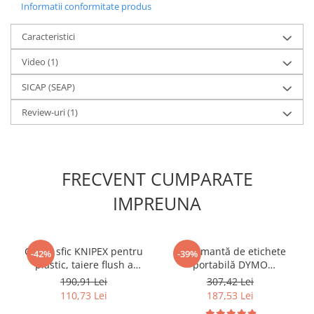
Informatii conformitate produs
Caracteristici
Video
(1)
SICAP (SEAP)
Review-uri
(1)
FRECVENT CUMPARATE
IMPREUNA
Cleste sfic KNIPEX pentru
Imprimantă de etichete
-42%
-39%
plastic, taiere flush a
portabilă DYMO
canalelor de injectie si
LabelManager 160 cu
190,91 Lei
307,42 Lei
bavurilor, manere plastic,
tastatură QWERTY pentru
110,73 Lei
187,53 Lei
160 mm, fabricat in
organizare și identificare