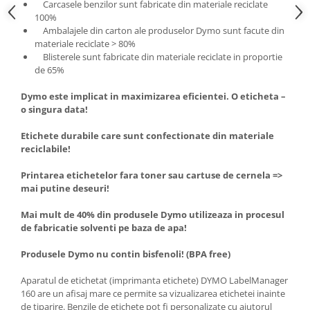
Carcasele benzilor sunt fabricate din materiale reciclate
100%
Ambalajele din carton ale produselor Dymo sunt facute din
materiale reciclate > 80%
Blisterele sunt fabricate din materiale reciclate in proportie
de 65%
Dymo este implicat in maximizarea eficientei. O eticheta –
o singura data!
Etichete durabile care sunt confectionate din materiale
reciclabile!
Printarea etichetelor fara toner sau cartuse de cernela =>
mai putine deseuri!
Mai mult de 40% din produsele Dymo utilizeaza in procesul
de fabricatie solventi pe baza de apa!
Produsele Dymo nu contin bisfenoli! (BPA free)
Aparatul de etichetat (imprimanta etichete) DYMO LabelManager
160 are un afisaj mare ce permite sa vizualizarea etichetei inainte
de tiparire. Benzile de etichete pot fi personalizate cu ajutorul