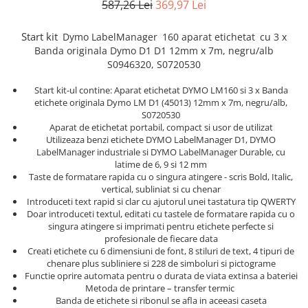
587,26 Lei
369,97 Lei
Truse de chei WERA
Etichete cabluri Aimo Phomemo
Batoane silicon pentru decoratiuni
Truse de scule combinate pentru
Batoane silicon cu sclipici
Etichete haine Aimo Phomemo
Start kit
Dymo
LabelManager
160
aparat etichetat
cu 3 x
electrieni
Batoane silicon Rapid Fun to Fix
Etichete Aimo Phomemo M110 |
Banda originala Dymo D1 D1 12mm x 7m, negru/alb
Extractor conectori Engineer
Batoane silicon PVC/ Cabluri
M200 | M220
S0946320, S0720530
Geanta | Rucsac pentru scule
Batoane silicon pluta
Etichete Aimo rotunde
Start kit-ul contine: Aparat etichetat DYMO LM160 si 3 x Banda
Batoane silicon piele intoarsa
Instrumente recuperatoare
etichete originala Dymo LM D1 (45013) 12mm x 7m, negru/alb,
Etichete bijuterii Aimo Phomemo
magnetice
Duze pentru pistoale de lipit
S0720530
Dymo
Aparat de etichetat portabil, compact si usor de utilizat
Pompe aspirator fludor si accesorii
Clesti pentru nituri si popnituri
Utilizeaza benzi etichete DYMO LabelManager D1, DYMO
LabelManager industriale si DYMO LabelManager Durable, cu
Scule
Nituri etansare Rapid
latime de 6, 9 si 12 mm
Nituri High performance Rapid
Scule de mana electricieni
Taste de formatare rapida cu o singura atingere - scris Bold, Italic,
vertical, subliniat si cu chenar
Nituri automotive Rapid colorate
Scule de mana KNIPEX
Introduceti text rapid si clar cu ajutorul unei tastatura tip QWERTY
Piulite nit Rapid
Scule multifunctionale si accesorii
Doar introduceti textul, editati cu tastele de formatare rapida cu o
singura atingere si imprimati pentru etichete perfecte si
Capsatoare pneumatice
Scule pentru aviatie
profesionale de fiecare data
Scule pentru constructii navale si
Pistoale pneumatice batut cuie in
Creati etichete cu 6 dimensiuni de font, 8 stiluri de text, 4 tipuri de
intretinere nave
chenare plus subliniere si 228 de simboluri si pictograme
banda
Functie oprire automata pentru o durata de viata extinsa a bateriei
Scule pentru instalari panouri
Pistoale pneumatice duale batut
Metoda de printare – transfer termic
fotovoltaice
capse sau cuie in banda
Banda de etichete si ribonul se afla in aceeasi caseta