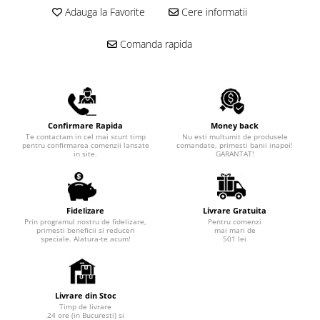
Adauga la Favorite
Cere informatii
Comanda rapida
Confirmare Rapida
Money back
Te contactam in cel mai scurt timp
Nu esti multumit de produsele
pentru confirmarea comenzii lansate
comandate, primesti banii inapoi!
in site.
GARANTAT!
Fidelizare
Livrare Gratuita
Prin programul nostru de fidelizare,
Pentru comenzi
primesti beneficii si reduceri
mai mari de
speciale. Alatura-te acum!
501 lei
Livrare din Stoc
Timp de livrare
24 ore (in Bucuresti) si