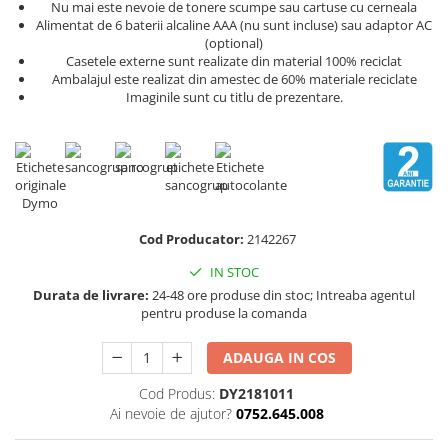
Scule pentru reparatii biciclete |
Nu mai este nevoie de tonere scumpe sau cartuse cu cerneala
Preducele si Clesti pentru ocheti
motociclete
Alimentat de 6 baterii alcaline AAA (nu sunt incluse) sau adaptor AC
finisare bannere
(optional)
Scule si unelte VDE
Preducele Rapid
Casetele externe sunt realizate din material 100% reciclat
Scule unelte lucru la inaltime
Ambalajul este realizat din amestec de 60% materiale reciclate
Capse, Pini si Cuie
Imaginile sunt cu titlu de prezentare.
Surubelnite
Capse Rapid
Surubelnite pentru Mecanici
Cuie Rapid
Surubelnite testare tensiune
Ciocane de capsat pentru fixat
(Engineer)
folie anticondens
Surubelnite VDE KNIPEX
Surubelnite Inox
Cod Producator:
2142267
Surubelnite Electricieni
IN STOC
Surubelnite VDE Wera
Durata de livrare:
24-48 ore produse din stoc; Intreaba agentul
Biti Surubelnita
pentru produse la comanda
Extractoare suruburi uzate si
accesorii
ADAUGA IN COS
Dalti electricieni si punctatoare
Cod Produs:
DY2181011
Reinnsteig
Ai nevoie de ajutor?
0752.645.008