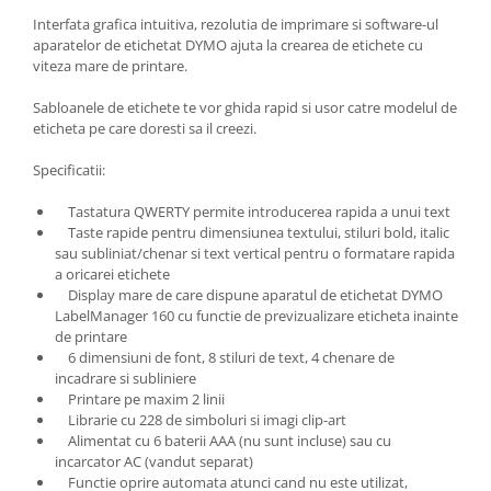
Interfata grafica intuitiva, rezolutia de imprimare si software-ul
aparatelor de etichetat DYMO ajuta la crearea de etichete cu
viteza mare de printare.
Sabloanele de etichete te vor ghida rapid si usor catre modelul de
eticheta pe care doresti sa il creezi.
Specificatii:
Tastatura QWERTY permite introducerea rapida a unui text
Taste rapide pentru dimensiunea textului, stiluri bold, italic
sau subliniat/chenar si text vertical pentru o formatare rapida
a oricarei etichete
Display mare de care dispune aparatul de etichetat DYMO
LabelManager 160 cu functie de previzualizare eticheta inainte
de printare
6 dimensiuni de font, 8 stiluri de text, 4 chenare de
incadrare si subliniere
Printare pe maxim 2 linii
Librarie cu 228 de simboluri si imagi clip-art
Alimentat cu 6 baterii AAA (nu sunt incluse) sau cu
incarcator AC (vandut separat)
Functie oprire automata atunci cand nu este utilizat,