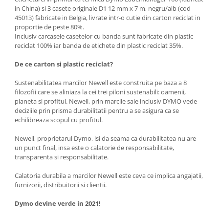
in China) si 3 casete originale D1 12 mm x 7 m, negru/alb (cod
45013) fabricate in Belgia, livrate intr-o cutie din carton reciclat in
proportie de peste 80%.
Inclusiv carcasele casetelor cu banda sunt fabricate din plastic
reciclat 100% iar banda de etichete din plastic reciclat 35%.
De ce carton si plastic reciclat?
Sustenabilitatea marcilor Newell este construita pe baza a 8
filozofii care se aliniaza la cei trei piloni sustenabili: oamenii,
planeta si profitul. Newell, prin marcile sale inclusiv DYMO vede
deciziile prin prisma durabilitatii pentru a se asigura ca se
echilibreaza scopul cu profitul.
Newell, proprietarul Dymo, isi da seama ca durabilitatea nu are
un punct final, insa este o calatorie de responsabilitate,
transparenta si responsabilitate.
Calatoria durabila a marcilor Newell este ceva ce implica angajatii,
furnizorii, distribuitorii si clientii.
Dymo devine verde in 2021!