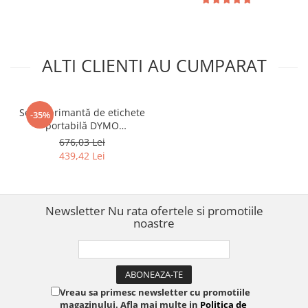
Germania 72 01 160
acasă și la birou S0946320
ALTI CLIENTI AU CUMPARAT
Set imprimantă de etichete
-35%
portabilă DYMO
LabelManager 160 cu
676,03 Lei
tastatură QWERTY și set
439,42 Lei
tricolor de etichete DYMO
LabelManager de 12 mm
negru pe roșu, galben și
albastru pentru organizare
Newsletter
Nu rata ofertele si promotiile
și identificar
noastre
Vreau sa primesc newsletter cu promotiile
magazinului. Afla mai multe in
Politica de