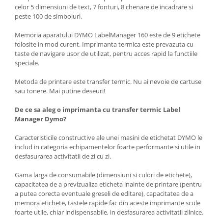
celor 5 dimensiuni de text, 7 fonturi, 8 chenare de incadrare si
peste 100 de simboluri.
Memoria aparatului DYMO LabelManager 160 este de 9 etichete
folosite in mod curent. Imprimanta termica este prevazuta cu
taste de navigare usor de utilizat, pentru acces rapid la functiile
speciale.
Metoda de printare este transfer termic. Nu ai nevoie de cartuse
sau tonere. Mai putine deseuri!
De ce sa aleg o imprimanta cu transfer termic Label
Manager Dymo?
Caracteristicile constructive ale unei masini de etichetat DYMO le
includ in categoria echipamentelor foarte performante si utile in
desfasurarea activitatii de zi cu zi.
Gama larga de consumabile (dimensiuni si culori de etichete),
capacitatea de a previzualiza eticheta inainte de printare (pentru
a putea corecta eventuale greseli de editare), capacitatea de a
memora etichete, tastele rapide fac din aceste imprimante scule
foarte utile, chiar indispensabile, in desfasurarea activitatii zilnice.