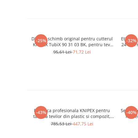
Disc de schimb original pentru cutterul
Etichete
-25%
-32%
KNIPEX TubiX 90 31 03 BK, pentru tevi
24 mm n
din cupru, alama si otel inoxidabil
cablu
95,61 Lei
71,72 Lei
Foarfeca profesionala KNIPEX pentru
Set prof
-43%
-40%
taierea tevilor din plastic si compozit,
maner
diametru maxim 26 mm, fabricata in
confo
785,53 Lei
447,75 Lei
Germania 90 25 25
instal
serv