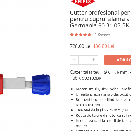
Cutter profesional pen
pentru cupru, alama si 
Germania 90 31 03 BK
1 Review
728,00 Lei
436,80 Lei
ADAUG
Cutter taiat tevi
, Ø 6 - 76 mm,
TubiX 903103BK
Mecanismul QuickLock cu arc fix
Unealta precisa si rapida: poziti
Rulmentii cu bile cilindrice de in
taie cu usurinta
Taie tevi de la Ø 6 - 76 mm (1/4''
Roata de taiere din otel cu rulme
Inlocuirea rapida a rotii de taie
maner