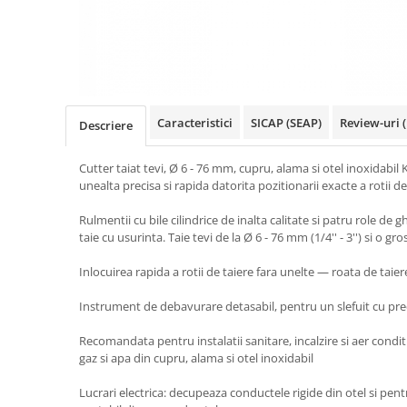
Truse de chei WERA
Etichete cabluri Aimo Phomemo
Batoane silicon pentru decoratiuni
Truse de scule combinate pentru
Batoane silicon cu sclipici
Etichete haine Aimo Phomemo
electrieni
Batoane silicon Rapid Fun to Fix
Etichete Aimo Phomemo M110 |
Extractor conectori Engineer
Batoane silicon PVC/ Cabluri
M200 | M220
Geanta | Rucsac pentru scule
Batoane silicon pluta
Etichete Aimo rotunde
Caracteristici
SICAP (SEAP)
Review-uri
(
Descriere
Batoane silicon piele intoarsa
Instrumente recuperatoare
Etichete bijuterii Aimo Phomemo
magnetice
Duze pentru pistoale de lipit
Dymo
Cutter taiat tevi, Ø 6 - 76 mm, cupru, alama si otel inoxidab
Pompe aspirator fludor si accesorii
Clesti pentru nituri si popnituri
unealta precisa si rapida datorita pozitionarii exacte a rotii de
Scule
Nituri etansare Rapid
Rulmentii cu bile cilindrice de inalta calitate si patru role de g
Nituri High performance Rapid
Scule de mana electricieni
taie cu usurinta. Taie tevi de la Ø 6 - 76 mm (1/4'' - 3'') si o 
Nituri automotive Rapid colorate
Scule de mana KNIPEX
Inlocuirea rapida a rotii de taiere fara unelte — roata de tai
Piulite nit Rapid
Scule multifunctionale si accesorii
Capsatoare pneumatice
Scule pentru aviatie
Instrument de debavurare detasabil, pentru un slefuit cu pre
Scule pentru constructii navale si
Pistoale pneumatice batut cuie in
Recomandata pentru instalatii sanitare, incalzire si aer condit
intretinere nave
banda
gaz si apa din cupru, alama si otel inoxidabil
Scule pentru instalari panouri
Pistoale pneumatice duale batut
fotovoltaice
capse sau cuie in banda
Lucrari electrica: decupeaza conductele rigide din otel si pentr