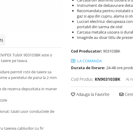
Carcasa din aluminiu usoara si 
Instrument de debavurare detasa
Recomandata pentru instalatii san
gaz si apa din cupru, alama si ot
Lucrari electrica: decupeaza cond
portabil din sarma de otel
Carcasa metalica usoara si dura
​​​​​​Imaginile au doar titlu de prez
1)
Cod Producator:
903103BK
il KNIPEX TubiX 903103BK este o
 taiere pe teava.
LA COMANDA
Durata de livrare:
24-48 ore prod
hidare permit rotii de taiere sa
grosime a peretelui de pana la 2 mm
Cod Produs:
KN903103BK
Ai 
ere de rezerva depozitata in maner
Adauga la Favorite
Cere 
cizie
ionat: taiati usor conductele de
u taierea cablurilor cu fir