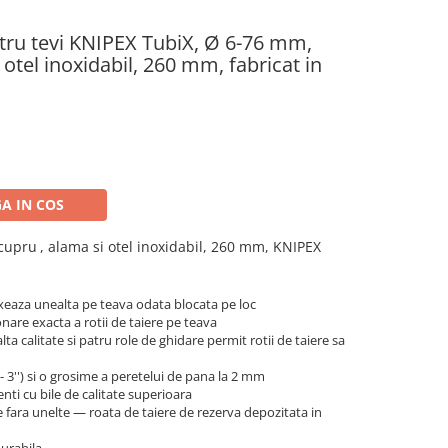
tru tevi KNIPEX TubiX, Ø 6-76 mm,
otel inoxidabil, 260 mm, fabricat in
A IN COS
cupru
,
alama
si otel inoxidabil, 260 mm, KNIPEX
eaza unealta pe teava odata blocata pe loc
onare exacta a rotii de taiere pe teava
alta calitate si patru role de ghidare permit rotii de taiere sa
 - 3'') si o grosime a peretelui de pana la 2 mm
nti cu bile de calitate superioara
re fara unelte — roata de taiere de rezerva depozitata in