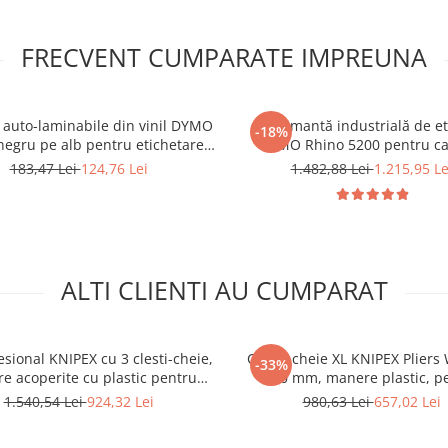
FRECVENT CUMPARATE IMPREUNA
 auto-laminabile din vinil DYMO
Imprimantă industrială de et
-18%
egru pe alb pentru etichetarea
DYMO Rhino 5200 pentru ca
rilor și conductorilor 1734821
tablouri electrice, infrastructu
183,47 Lei
124,76 Lei
1.482,88 Lei
1.215,95 Le
echipamente industriale, benzi
19 mm S0841480
ALTI CLIENTI AU CUMPARAT
esional KNIPEX cu 3 clesti-cheie,
Cleste cheie XL KNIPEX Pliers
-33%
e acoperite cu plastic pentru
400 mm, manere plastic, p
rt si protectia mainii, pentru
instalatii sanitare, industri
1.540,54 Lei
924,32 Lei
980,63 Lei
657,02 Lei
atii sanitare, mecanica fina si
mentenanta profesionala, fabr
ice, 150-300 mm, fabricat in
Germania 86 03 400