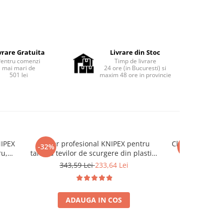
vrare Gratuita
Livrare din Stoc
Pentru comenzi
Timp de livrare
mai mari de
24 ore (in Bucuresti) si
501 lei
maxim 48 ore in provincie
NIPEX
Cutter profesional KNIPEX pentru
Cleste reglabil
-32%
-38%
ru,
taierea tevilor de scurgere din plastic,
instalatii
mm,
diametru maxim 50 mm, 202 mm,
autoblocant, m
343,59 Lei
233,64 Lei
192,52
 BK
fabricat in Germania 90 23 01 BK
250 mm, fabri
ADAUGA IN COS
ADA