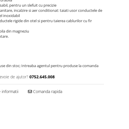
durabila
bil, pentru un slefuit cu precizie
itare, incalzire si aer conditionat: taiati usor conductele de
el inoxidabil
uctele rigide din otel si pentru taierea cablurilor cu fir
bila din magneziu
entare.
use din stoc; Intreaba agentul pentru produse la comanda
nevoie de ajutor?
0752.645.008
informatii
Comanda rapida