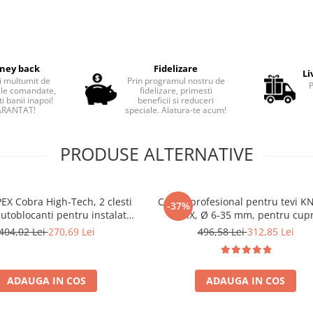
ney back
Fidelizare
Li
i multumit de
Prin programul nostru de
le comandate,
fidelizare, primesti
i banii inapoi!
beneficii si reduceri
RANTAT!
speciale. Alatura-te acum!
PRODUSE ALTERNATIVE
EX Cobra High-Tech, 2 clesti
Cutter profesional pentru tevi K
-37%
autoblocanti pentru instalatori
TubiX, Ø 6-35 mm, pentru cup
anta, 180-250 mm, fabricat in
alama si otel inoxidabil, 180 
404,02 Lei
270,69 Lei
496,58 Lei
312,85 Lei
ermania 00 31 20 V01
fabricat in Germania 90 31 02
ADAUGA IN COS
ADAUGA IN COS