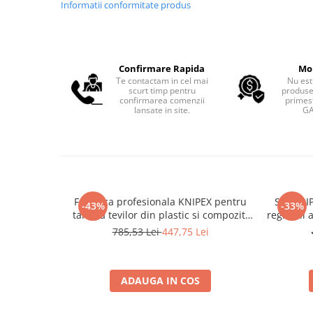
Informatii conformitate produs
Confirmare Rapida
Mo
Te contactam in cel mai
Nu est
scurt timp pentru
produse
confirmarea comenzii
primest
lansate in site.
GA
Foarfeca profesionala KNIPEX pentru
Set KNIP
-43%
-33%
taierea tevilor din plastic si compozit,
reglabili 
diametru maxim 26 mm, fabricata in
si menten
785,53 Lei
447,75 Lei
Germania 90 25 25
G
ADAUGA IN COS