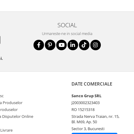
Germania 00 19 5
SOCIAL
Urmareste-ne in social media
i.
DATE COMERCIALE
sc
Sanco Grup SRL
a Produselor
J2003002323403
Produselor
RO 15215318
a Disputelor Online
Strada Nerva Traian, nr. 15,
Bl. M69, Ap. 50
Sector 3, Bucuresti
 Livrare