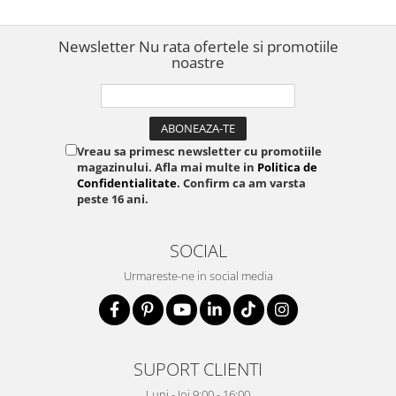
ultraperformanta, manere
multicomponent, capacitate
taiere Ø 1,3 mm, 115 mm,
Newsletter
Nu rata ofertele si promotiile
fabricat
noastre
Vreau sa primesc newsletter cu promotiile
magazinului. Afla mai multe in
Politica de
Confidentialitate
. Confirm ca am varsta
peste 16 ani.
SOCIAL
Urmareste-ne in social media
SUPORT CLIENTI
Luni - Joi 9:00 - 16:00