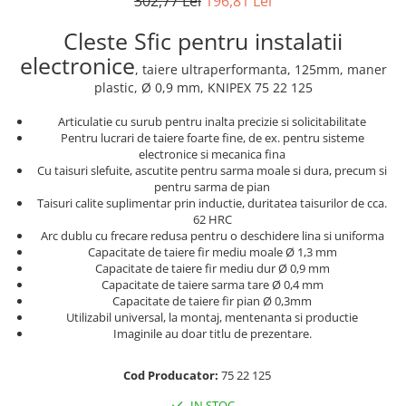
302,77 Lei
196,81 Lei
Truse de chei WERA
Etichete cabluri Aimo Phomemo
Batoane silicon pentru decoratiuni
Truse de scule combinate pentru
Batoane silicon cu sclipici
Cleste Sfic pentru instalatii
Etichete haine Aimo Phomemo
electrieni
Batoane silicon Rapid Fun to Fix
electronice
Etichete Aimo Phomemo M110 |
,
taiere ultraperformanta
, 125mm, maner
Extractor conectori Engineer
Batoane silicon PVC/ Cabluri
M200 | M220
plastic, Ø 0,9 mm, KNIPEX 75 22 125
Geanta | Rucsac pentru scule
Batoane silicon pluta
Etichete Aimo rotunde
Articulatie cu surub pentru inalta precizie si solicitabilitate
Batoane silicon piele intoarsa
Instrumente recuperatoare
Pentru lucrari de taiere foarte fine, de ex. pentru sisteme
Etichete bijuterii Aimo Phomemo
magnetice
Duze pentru pistoale de lipit
electronice si mecanica fina
Dymo
Cu taisuri slefuite, ascutite pentru sarma moale si dura, precum si
Pompe aspirator fludor si accesorii
Clesti pentru nituri si popnituri
pentru sarma de pian
Scule
Taisuri calite suplimentar prin inductie, duritatea taisurilor de cca.
Nituri etansare Rapid
62 HRC
Nituri High performance Rapid
Scule de mana electricieni
Arc dublu cu frecare redusa pentru o deschidere lina si uniforma
Capacitate de taiere fir mediu moale Ø 1,3 mm
Nituri automotive Rapid colorate
Scule de mana KNIPEX
Capacitate de taiere fir mediu dur Ø 0,9 mm
Piulite nit Rapid
Scule multifunctionale si accesorii
Capacitate de taiere sarma tare Ø 0,4 mm
Capsatoare pneumatice
Capacitate de taiere fir pian Ø 0,3mm
Scule pentru aviatie
Utilizabil universal, la montaj, mentenanta si productie
Scule pentru constructii navale si
Pistoale pneumatice batut cuie in
Imaginile au doar titlu de prezentare.
intretinere nave
banda
Scule pentru instalari panouri
Pistoale pneumatice duale batut
Cod Producator:
75 22 125
fotovoltaice
capse sau cuie in banda
IN STOC