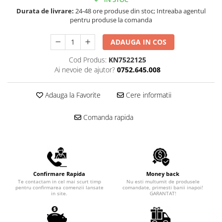
Scule pentru reparatii biciclete |
Preducele si Clesti pentru ocheti
Durata de livrare:
24-48 ore produse din stoc; Intreaba agentul
motociclete
finisare bannere
pentru produse la comanda
Scule si unelte VDE
Preducele Rapid
Scule unelte lucru la inaltime
Capse, Pini si Cuie
ADAUGA IN COS
Surubelnite
Capse Rapid
Cod Produs:
KN7522125
Surubelnite pentru Mecanici
Ai nevoie de ajutor?
0752.645.008
Cuie Rapid
Surubelnite testare tensiune
Ciocane de capsat pentru fixat
(Engineer)
folie anticondens
Adauga la Favorite
Cere informatii
Surubelnite VDE KNIPEX
Surubelnite Inox
Comanda rapida
Surubelnite Electricieni
Surubelnite VDE Wera
Biti Surubelnita
Extractoare suruburi uzate si
Confirmare Rapida
Money back
accesorii
Te contactam in cel mai scurt timp
Nu esti multumit de produsele
pentru confirmarea comenzii lansate
comandate, primesti banii inapoi!
Dalti electricieni si punctatoare
in site.
GARANTAT!
Reinnsteig