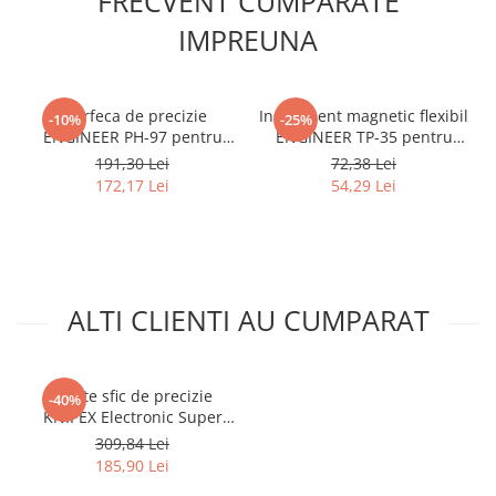
FRECVENT CUMPARATE
IMPREUNA
Foarfeca de precizie
Instrument magnetic flexibil
-10%
-25%
ENGINEER PH-97 pentru
ENGINEER TP-35 pentru
cabluri, piele, folie, fire si
recuperarea suruburilor,
191,30 Lei
72,38 Lei
materiale diverse cu lame
piulitelor si obiectelor
172,17 Lei
54,29 Lei
inox
metalice 410 mm
ALTI CLIENTI AU CUMPARAT
Cleste sfic de precizie
-40%
KNIPEX Electronic Super
Knips pentru electronica,
309,84 Lei
telecomunicatii si productie
185,90 Lei
PCB, taiere