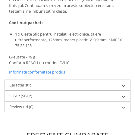
finisajul. Continuam sa revizuim aceste subiecte, cercetam,
testam si ne imbunatatim clestii.
Continut pachet:
1 x Cleste Sfic pentru instalatii electronice, taiere
ultraperformanta, 125mm, maner plastic, Ø 0,9 mm, KNIPEX
75 22 125
Greutate - 79 g
Conform REACH nu contine SVHC
Informatii conformitate produs
Caracteristici
SICAP (SEAP)
Review-uri
(0)