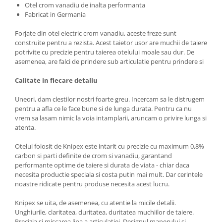
Otel crom vanadiu de inalta performanta
Fabricat in Germania
Forjate din otel electric crom vanadiu, aceste freze sunt
construite pentru a rezista. Acest taietor usor are muchii de taiere
potrivite cu precizie pentru taierea otelului moale sau dur. De
asemenea, are falci de prindere sub articulatie pentru prindere si
Calitate in fiecare detaliu
Uneori, dam clestilor nostri foarte greu. Incercam sa le distrugem
pentru a afla ce le face bune si de lunga durata. Pentru ca nu
vrem sa lasam nimic la voia intamplarii, aruncam o privire lunga si
atenta.
Otelul folosit de Knipex este intarit cu precizie cu maximum 0,8%
carbon si parti definite de crom si vanadiu, garantand
performante optime de taiere si durata de viata - chiar daca
necesita productie speciala si costa putin mai mult. Dar cerintele
noastre ridicate pentru produse necesita acest lucru.
Knipex se uita, de asemenea, cu atentie la micile detalii.
Unghiurile, claritatea, duritatea, duritatea muchiilor de taiere.
Precizia si miscarea lina a articulatiei. Designul manerului si