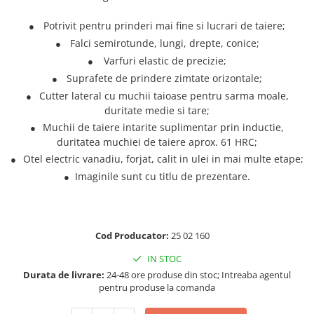
Truse de chei WERA
Etichete cabluri Aimo Phomemo
Batoane silicon pentru decoratiuni
Truse de scule combinate pentru
Batoane silicon cu sclipici
Potrivit pentru prinderi mai fine si lucrari de taiere;
●
Etichete haine Aimo Phomemo
electrieni
Falci semirotunde, lungi, drepte, conice;
Batoane silicon Rapid Fun to Fix
●
Etichete Aimo Phomemo M110 |
Extractor conectori Engineer
Varfuri elastic de precizie;
●
Batoane silicon PVC/ Cabluri
M200 | M220
Geanta | Rucsac pentru scule
Suprafete de prindere zimtate orizontale;
●
Batoane silicon pluta
Etichete Aimo rotunde
Cutter lateral cu muchii taioase pentru sarma moale,
●
Batoane silicon piele intoarsa
Instrumente recuperatoare
Etichete bijuterii Aimo Phomemo
duritate medie si tare;
magnetice
Duze pentru pistoale de lipit
Dymo
Muchii de taiere intarite suplimentar prin inductie,
●
Pompe aspirator fludor si accesorii
Clesti pentru nituri si popnituri
duritatea muchiei de taiere aprox. 61 HRC;
Scule
Otel electric vanadiu, forjat, calit in ulei in mai multe etape;
●
Nituri etansare Rapid
Imaginile sunt cu titlu de prezentare.
●
​​​​​​
Nituri High performance Rapid
Scule de mana electricieni
Nituri automotive Rapid colorate
Scule de mana KNIPEX
Piulite nit Rapid
Scule multifunctionale si accesorii
Capsatoare pneumatice
Scule pentru aviatie
Cod Producator:
25 02 160
Scule pentru constructii navale si
Pistoale pneumatice batut cuie in
IN STOC
intretinere nave
banda
Durata de livrare:
24-48 ore produse din stoc; Intreaba agentul
Scule pentru instalari panouri
Pistoale pneumatice duale batut
pentru produse la comanda
fotovoltaice
capse sau cuie in banda