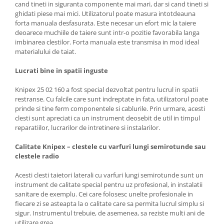
cand tineti in siguranta componente mai mari, dar si cand tineti si
ghidati piese mai mici. Utilizatorul poate masura intotdeauna
forta manuala desfasurata. Este necesar un efort mic la taiere
deoarece muchiile de taiere sunt intr-o pozitie favorabila langa
imbinarea clestilor. Forta manuala este transmisa in mod ideal
materialului de taiat.
Lucrati bine in spatii inguste
Knipex 25 02 160 a fost special dezvoltat pentru lucrul in spatii
restranse. Cu falcile care sunt indreptate in fata, utilizatorul poate
prinde si tine ferm componentele si cablurile. Prin urmare, acesti
clesti sunt apreciati ca un instrument deosebit de util in timpul
reparatiilor, lucrarilor de intretinere si instalarilor.
Calitate Knipex – clestele cu varfuri lungi semirotunde sau
clestele radio
Acesti clesti taietori laterali cu varfuri lungi semirotunde sunt un
instrument de calitate special pentru uz profesional, in instalatii
sanitare de exemplu. Cei care folosesc unelte profesionale in
fiecare zi se asteapta la o calitate care sa permita lucrul simplu si
sigur. Instrumentul trebuie, de asemenea, sa reziste multi ani de
utilizare grea.