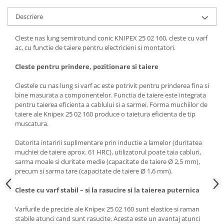
Descriere
Cleste nas lung semirotund conic KNIPEX 25 02 160, cleste cu varf
ac, cu functie de taiere pentru electricieni si montatori.
Cleste pentru prindere, pozitionare si taiere
Clestele cu nas lung si varf ac este potrivit pentru prinderea fina si
bine masurata a componentelor. Functia de taiere este integrata
pentru taierea eficienta a cablului si a sarmei. Forma muchiilor de
taiere ale Knipex 25 02 160 produce o taietura eficienta de tip
muscatura.
Datorita intaririi suplimentare prin inductie a lamelor (duritatea
muchiei de taiere aprox. 61 HRC), utilizatorul poate taia cabluri,
sarma moale si duritate medie (capacitate de taiere Ø 2,5 mm),
precum si sarma tare (capacitate de taiere Ø 1,6 mm).
Cleste cu varf stabil – si la rasucire si la taierea puternica
Varfurile de precizie ale Knipex 25 02 160 sunt elastice si raman
stabile atunci cand sunt rasucite. Acesta este un avantaj atunci