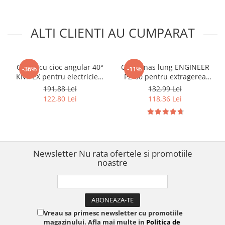
160 S8
ALTI CLIENTI AU CUMPARAT
Cleste cu cioc angular 40°
Cleste nas lung ENGINEER
-36%
-11%
KNIPEX pentru electricieni
PZ-60 pentru extragerea
si mecanica fina, cu tais
suruburilor deteriorate si
191,88 Lei
132,99 Lei
lateral, maner
gripate 193 mm Fabricat in
122,80 Lei
118,36 Lei
multicomponent, 200 mm,
Japonia
fabricat in Germania 26 12
200
Newsletter
Nu rata ofertele si promotiile
noastre
Vreau sa primesc newsletter cu promotiile
magazinului. Afla mai multe in
Politica de