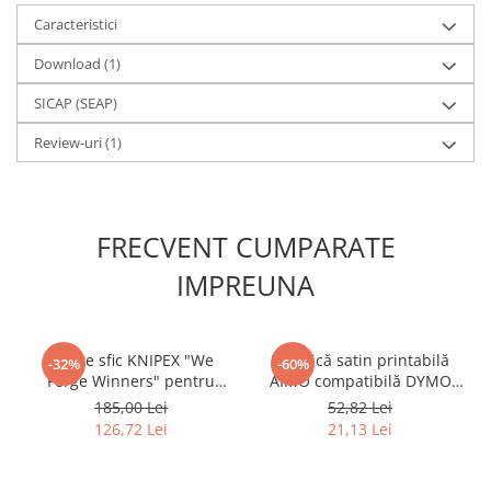
Caracteristici
Download (1)
SICAP (SEAP)
Review-uri
(1)
FRECVENT CUMPARATE
IMPREUNA
Cleste sfic KNIPEX "We
Panglică satin printabilă
-32%
-60%
Forge Winners" pentru
AIMO compatibilă DYMO
taierea conductorilor,
LetraTag, 12 mm, negru pe
185,00 Lei
52,82 Lei
cablurilor si sarmei,
albastru, pentru
126,72 Lei
21,13 Lei
manere multicomponent
personalizare și proiecte
editie speciala, 160 mm,
creative, Q5-R531
fabricat in Germania 70 02