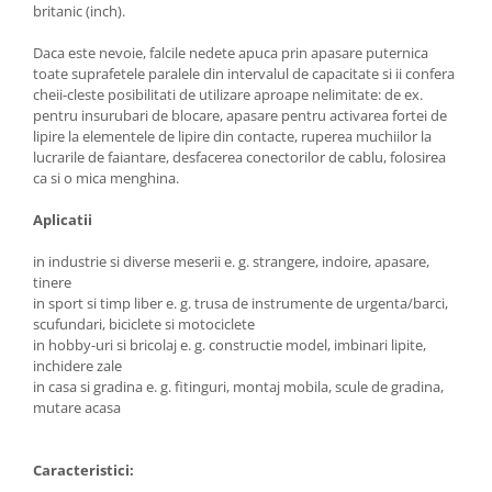
britanic (inch).
Daca este nevoie, falcile nedete apuca prin apasare puternica
toate suprafetele paralele din intervalul de capacitate si ii confera
cheii-cleste posibilitati de utilizare aproape nelimitate: de ex.
pentru insurubari de blocare, apasare pentru activarea fortei de
lipire la elementele de lipire din contacte, ruperea muchiilor la
lucrarile de faiantare, desfacerea conectorilor de cablu, folosirea
ca si o mica menghina.
Aplicatii
in industrie si diverse meserii e. g. strangere, indoire, apasare,
tinere
in sport si timp liber e. g. trusa de instrumente de urgenta/barci,
scufundari, biciclete si motociclete
in hobby-uri si bricolaj e. g. constructie model, imbinari lipite,
inchidere zale
in casa si gradina e. g. fitinguri, montaj mobila, scule de gradina,
mutare acasa
Caracteristici: