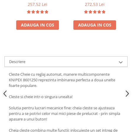
mecanica fina, instalatii
mecanica fina si
p
257,52 Lei
272,53 Lei
sanitare si service,
mentenanta, fabricat in
manere acoperite cu
Germania 86 03 250
plastic pentru confort si
mm
protectia mainii, 180 mm,
ADAUGA IN COS
ADAUGA IN COS
fabricat in German
Descriere
Cleste Cheie cu reglaj automat, manere multicomponente
KNIPEX 8601250 reprezinta imbinarea perfecta a doua unelte
foarte populare.
Cleste si cheie intr-o singura unealta!
Solutia pentru lucrari mecanice fine: cheia cleste se ajusteaza
pentru a se potrivi celor mai mici piese de prelucrat - prin simpla
apasare a unui buton!
Cheia cleste combina multe functii: inlocuieste un set intreg de