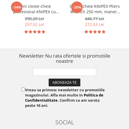
Mini cleste-cheie
Cleste cheie KNIPEX Pliers
-34%
-39%
profesional KNIPEX cu
Wrench 250 mm, manere
reglaj automat, pentru
plastic, pentru instalatii,
390,20 Lei
446,77 Lei
mecanica fina, instalatii
mecanica fina si
257,52 Lei
272,53 Lei
sanitare si service, manere
mentenanta, fabricat in
acoperite cu plastic pentru
Germania 86 03 250
confort si protectia mainii,
180 mm, fabricat in German
Newsletter
Nu rata ofertele si promotiile
noastre
Vreau sa primesc newsletter cu promotiile
magazinului. Afla mai multe in
Politica de
Confidentialitate
. Confirm ca am varsta
peste 16 ani.
SOCIAL