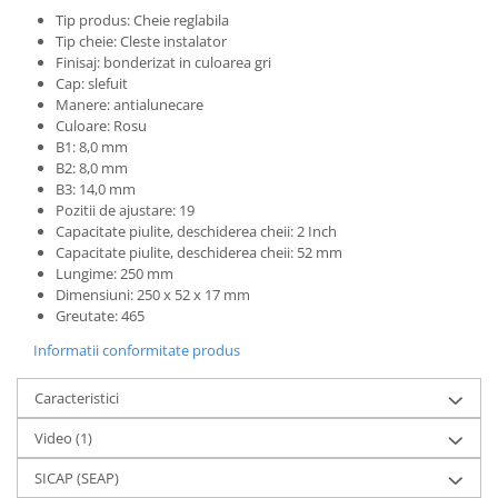
Tip produs: Cheie reglabila
Tip cheie: Cleste instalator
Finisaj: bonderizat in culoarea gri
Cap: slefuit
Manere: antialunecare
Culoare: Rosu
B1: 8,0 mm
B2: 8,0 mm
B3: 14,0 mm
Pozitii de ajustare: 19
Capacitate piulite, deschiderea cheii: 2 Inch
Capacitate piulite, deschiderea cheii: 52 mm
Lungime: 250 mm
Dimensiuni: 250 x 52 x 17 mm
Greutate: 465
Informatii conformitate produs
Caracteristici
Video
(1)
SICAP (SEAP)