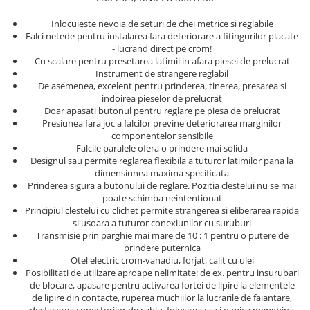
Truse de chei WERA
Etichete cabluri Aimo Phomemo
Batoane silicon pentru decoratiuni
Truse de scule combinate pentru
Inlocuieste nevoia de seturi de chei metrice si reglabile
Batoane silicon cu sclipici
Etichete haine Aimo Phomemo
Falci netede pentru instalarea fara deteriorare a fitingurilor placate
electrieni
Batoane silicon Rapid Fun to Fix
- lucrand direct pe crom!
Etichete Aimo Phomemo M110 |
Extractor conectori Engineer
Batoane silicon PVC/ Cabluri
Cu scalare pentru presetarea latimii in afara piesei de prelucrat
M200 | M220
Instrument de strangere reglabil
Geanta | Rucsac pentru scule
Batoane silicon pluta
Etichete Aimo rotunde
De asemenea, excelent pentru prinderea, tinerea, presarea si
Batoane silicon piele intoarsa
Instrumente recuperatoare
indoirea pieselor de prelucrat
Etichete bijuterii Aimo Phomemo
Doar apasati butonul pentru reglare pe piesa de prelucrat
magnetice
Duze pentru pistoale de lipit
Dymo
Presiunea fara joc a falcilor previne deteriorarea marginilor
Pompe aspirator fludor si accesorii
componentelor sensibile
Clesti pentru nituri si popnituri
Falcile paralele ofera o prindere mai solida
Scule
Nituri etansare Rapid
Designul sau permite reglarea flexibila a tuturor latimilor pana la
dimensiunea maxima specificata
Nituri High performance Rapid
Scule de mana electricieni
Prinderea sigura a butonului de reglare. Pozitia clestelui nu se mai
Nituri automotive Rapid colorate
Scule de mana KNIPEX
poate schimba neintentionat
Principiul clestelui cu clichet permite strangerea si eliberarea rapida
Piulite nit Rapid
Scule multifunctionale si accesorii
si usoara a tuturor conexiunilor cu suruburi
Capsatoare pneumatice
Scule pentru aviatie
Transmisie prin parghie mai mare de 10 : 1 pentru o putere de
prindere puternica
Scule pentru constructii navale si
Pistoale pneumatice batut cuie in
Otel electric crom-vanadiu, forjat, calit cu ulei
intretinere nave
banda
Posibilitati de utilizare aproape nelimitate: de ex. pentru insurubari
Scule pentru instalari panouri
Pistoale pneumatice duale batut
de blocare, apasare pentru activarea fortei de lipire la elementele
fotovoltaice
capse sau cuie in banda
de lipire din contacte, ruperea muchiilor la lucrarile de faiantare,