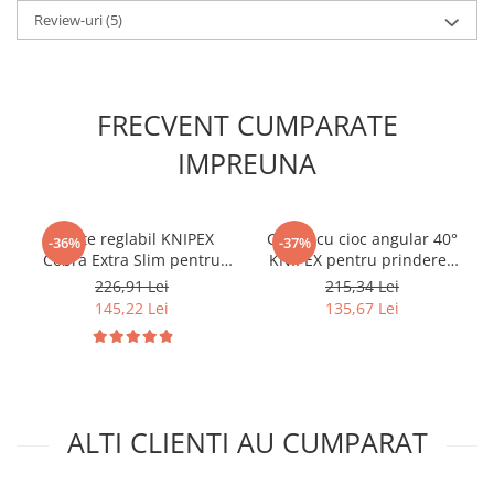
Review-uri
(5)
FRECVENT CUMPARATE
IMPREUNA
Cleste reglabil KNIPEX
Cleste cu cioc angular 40°
-36%
-37%
Cobra Extra Slim pentru
KNIPEX pentru prinderea
instalatii sanitare,
materialelor rotunde si
226,91 Lei
215,34 Lei
automotive si spatii greu
taiere conductori, maner
145,22 Lei
135,67 Lei
accesibile, mecanism
multicomponent, 200 mm,
autoblocant, manere
fabricat in Germania 26 22
plastic, 250 mm, fabricat in
200
Germania 87 51 250
ALTI CLIENTI AU CUMPARAT