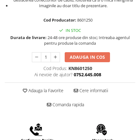
desfacerea conectorilor de cablu, folosirea ca si o mica menghina
Scule pentru reparatii biciclete |
Preducele si Clesti pentru ocheti
Imaginile au doar titlu de prezentare.
motociclete
finisare bannere
Scule si unelte VDE
Preducele Rapid
Cod Producator:
8601250
Scule unelte lucru la inaltime
Capse, Pini si Cuie
IN STOC
Surubelnite
Capse Rapid
Durata de livrare:
24-48 ore produse din stoc; Intreaba agentul
Surubelnite pentru Mecanici
pentru produse la comanda
Cuie Rapid
Surubelnite testare tensiune
Ciocane de capsat pentru fixat
(Engineer)
ADAUGA IN COS
folie anticondens
Surubelnite VDE KNIPEX
Cod Produs:
KN8601250
Surubelnite Inox
Ai nevoie de ajutor?
0752.645.008
Surubelnite Electricieni
Surubelnite VDE Wera
Adauga la Favorite
Cere informatii
Biti Surubelnita
Extractoare suruburi uzate si
Comanda rapida
accesorii
Dalti electricieni si punctatoare
Reinnsteig