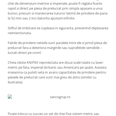
chei de dimensiuni metrice si imperiale, poate fi reglata foarte
rapid si direct pe piesa de prelucrat prin simpla apasare a unui
buton, precum si manevrarea tuturor latimii de prindere de pana
la 52 mm sau 2 inci datorita ajustarii infinite.
Stiftul de imbinare se cupleaza in siguranta, prevenind deplasarea
neintentionata.
Falcile de prindere netede sunt paralele intre ele si prind piesa de
prelucrat fara a deteriora marginile sau suprafetele sensibile –
lucrati direct pe crom!
Cheia cleste KNIPEX reproiectata are doua scale taiate cu laser:
metric pe fata, imperial (britanic sau American) pe spate. Aceasta
inseamna ca puteti seta in avans capacitatea de prindere pentru
piesele de prelucrat care sunt mai greu de atins (similar cu
ilustratia).
Poate inlocui cu succes un set de chei fixe sistem metric sau