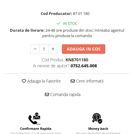
Scule pentru reparatii biciclete |
Preducele si Clesti pentru ocheti
motociclete
finisare bannere
Cod Producator:
87 01 180
Scule si unelte VDE
Preducele Rapid
Scule unelte lucru la inaltime
IN STOC
Capse, Pini si Cuie
Surubelnite
Durata de livrare:
24-48 ore produse din stoc; Intreaba agentul
Capse Rapid
pentru produse la comanda
Surubelnite pentru Mecanici
Cuie Rapid
Surubelnite testare tensiune
ADAUGA IN COS
Ciocane de capsat pentru fixat
(Engineer)
folie anticondens
Cod Produs:
KN8701180
Surubelnite VDE KNIPEX
Ai nevoie de ajutor?
0752.645.008
Surubelnite Inox
Surubelnite Electricieni
Adauga la Favorite
Cere informatii
Surubelnite VDE Wera
Biti Surubelnita
Comanda rapida
Extractoare suruburi uzate si
accesorii
Dalti electricieni si punctatoare
Reinnsteig
Confirmare Rapida
Money back
Te contactam in cel mai scurt timp
Nu esti multumit de produsele