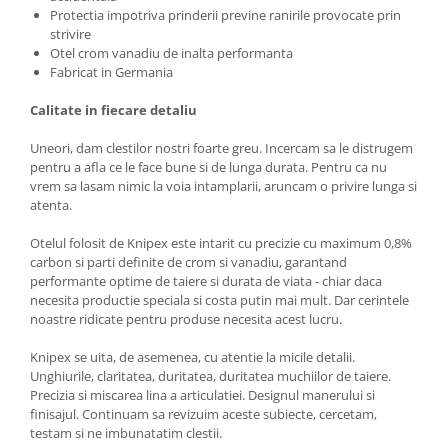
Protectia impotriva prinderii previne ranirile provocate prin
strivire
Otel crom vanadiu de inalta performanta
Fabricat in Germania
Calitate in fiecare detaliu
Uneori, dam clestilor nostri foarte greu. Incercam sa le distrugem
pentru a afla ce le face bune si de lunga durata. Pentru ca nu
vrem sa lasam nimic la voia intamplarii, aruncam o privire lunga si
atenta.
Otelul folosit de Knipex este intarit cu precizie cu maximum 0,8%
carbon si parti definite de crom si vanadiu, garantand
performante optime de taiere si durata de viata - chiar daca
necesita productie speciala si costa putin mai mult. Dar cerintele
noastre ridicate pentru produse necesita acest lucru.
Knipex se uita, de asemenea, cu atentie la micile detalii.
Unghiurile, claritatea, duritatea, duritatea muchiilor de taiere.
Precizia si miscarea lina a articulatiei. Designul manerului si
finisajul. Continuam sa revizuim aceste subiecte, cercetam,
testam si ne imbunatatim clestii.