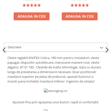
manere rosii, 250 mm,
mansoane manere rosii,
m
fabricat in Germania 87
150 mm, fabricat in
f
01 250
Germania 87 01 150
ADAUGA IN COS
ADAUGA IN COS
Descriere
Cleste reglabil KNIPEX Cobra, 180 mm pentru instalatori, cleste
papagal, dispozitiv autoblocare, mansoane manere rosii, cleste
aligator, 87 01 180 - Clestele de inalta tehnologie. Gata cu durata
lunga de presetarea a dimensiunii necesare. Doar pozitionati
maxilarul superior pe piesa de prelucrat, apasati butonul si
mutati pana inchideti maxilarul inferior. Ingenios de simplu!
Ajustare fina prin apasarea unui buton: rapid si confortabil.