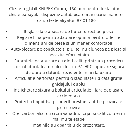
Truse de chei WERA
Etichete cabluri Aimo Phomemo
Batoane silicon pentru decoratiuni
Cleste reglabil KNIPEX Cobra,
180 mm pentru instalatori,
Truse de scule combinate pentru
Batoane silicon cu sclipici
Etichete haine Aimo Phomemo
cleste papagal,
dispozitiv autoblocare
mansoane manere
electrieni
Batoane silicon Rapid Fun to Fix
rosii,
cleste aligator, 87 01 180
Etichete Aimo Phomemo M110 |
Extractor conectori Engineer
Batoane silicon PVC/ Cabluri
M200 | M220
Reglare la o apasare de buton direct pe piesa
Geanta | Rucsac pentru scule
Batoane silicon pluta
Etichete Aimo rotunde
Reglare fi na pentru adaptare optima pentru diferite
Batoane silicon piele intoarsa
Instrumente recuperatoare
dimensiuni de piese si un maner confortabil
Etichete bijuterii Aimo Phomemo
magnetice
Duze pentru pistoale de lipit
Auto-blocare pe conducte si piulite: nu aluneca pe piesa si
Dymo
necesita efort minim
Pompe aspirator fludor si accesorii
Clesti pentru nituri si popnituri
Suprafete de apucare cu dinti caliti printr-un procedeu
Scule
special, duritatea dintilor de cca. 61 HRC: apucare sigura
Nituri etansare Rapid
de durata datorita rezistentei mari la uzura
Nituri High performance Rapid
Scule de mana electricieni
Articulatie perforata pentru o stabilitate ridicata gratie
Nituri automotive Rapid colorate
Scule de mana KNIPEX
ghidajului dublu
Piulite nit Rapid
Scule multifunctionale si accesorii
inclichetare sigura a boltului articulatiei: fara deplasare
accidentala
Capsatoare pneumatice
Scule pentru aviatie
Protectia impotriva prinderii previne ranirile provocate
Scule pentru constructii navale si
Pistoale pneumatice batut cuie in
prin strivire
intretinere nave
banda
Otel carbon aliat cu crom vanadiu, forjat si calit cu ulei in
Scule pentru instalari panouri
mai multe etape
Pistoale pneumatice duale batut
fotovoltaice
Imaginile au doar titlu de prezentare.
capse sau cuie in banda