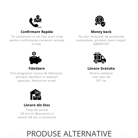
Confirmare Rapida
Money back
Te contactam in cel mai scurt timp
Nu esti multumit de produsele
pentru confirmarea comenzii lansate
comandate, primesti banii inapoi!
in site.
GARANTAT!
Fidelizare
Livrare Gratuita
Prin programul nostru de fidelizare,
Pentru comenzi
primesti beneficii si reduceri
mai mari de
speciale. Alatura-te acum!
501 lei
Livrare din Stoc
Timp de livrare
24 ore (in Bucuresti) si
maxim 48 ore in provincie
PRODUSE ALTERNATIVE