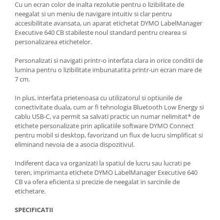
Cu un ecran color de inalta rezolutie pentru o lizibilitate de
neegalat si un meniu de navigare intuitiv si clar pentru
accesibilitate avansata, un aparat etichetat DYMO LabelManager
Executive 640 CB stabileste noul standard pentru crearea si
personalizarea etichetelor.
Personalizati si navigati printr-o interfata clara in orice conditii de
lumina pentru o lizibilitate imbunatatita printr-un ecran mare de
7 cm.
In plus, interfata prietenoasa cu utilizatorul si optiunile de
conectivitate duala, cum ar fi tehnologia Bluetooth Low Energy si
cablu USB-C, va permit sa salvati practic un numar nelimitat* de
etichete personalizate prin aplicatiile software DYMO Connect
pentru mobil si desktop, favorizand un flux de lucru simplificat si
eliminand nevoia de a asocia dispozitivul.
Indiferent daca va organizati la spatiul de lucru sau lucrati pe
teren, imprimanta etichete DYMO LabelManager Executive 640
CB va ofera eficienta si precizie de neegalat in sarcinile de
etichetare.
SPECIFICATII