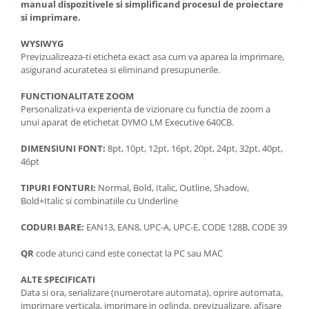
manual dispozitivele si simplificand procesul de proiectare
si imprimare.
WYSIWYG
Previzualizeaza-ti eticheta exact asa cum va aparea la imprimare,
asigurand acuratetea si eliminand presupunerile.
FUNCTIONALITATE ZOOM
Personalizati-va experienta de vizionare cu functia de zoom a
unui aparat de etichetat DYMO LM Executive 640CB.
DIMENSIUNI FONT:
8pt, 10pt, 12pt, 16pt, 20pt, 24pt, 32pt, 40pt,
46pt
TIPURI FONTURI:
Normal, Bold, Italic, Outline, Shadow,
Bold+Italic si combinatiile cu Underline
CODURI BARE:
EAN13, EAN8, UPC-A, UPC-E, CODE 128B, CODE 39
QR
code atunci cand este conectat la PC sau MAC
ALTE SPECIFICATI
Data si ora, serializare (numerotare automata), oprire automata,
imprimare verticala, imprimare in oglinda, previzualizare, afisare