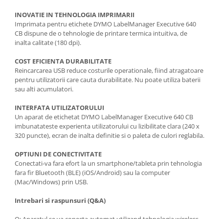
INOVATIE IN TEHNOLOGIA IMPRIMARII
Imprimata pentru etichete DYMO LabelManager Executive 640
CB dispune de o tehnologie de printare termica intuitiva, de
inalta calitate (180 dpi).
COST EFICIENTA DURABILITATE
Reincarcarea USB reduce costurile operationale, fiind atragatoare
pentru utilizatorii care cauta durabilitate. Nu poate utiliza baterii
sau alti acumulatori.
INTERFATA UTILIZATORULUI
Un aparat de etichetat DYMO LabelManager Executive 640 CB
imbunatateste experienta utilizatorului cu lizibilitate clara (240 x
320 puncte), ecran de inalta definitie si o paleta de culori reglabila.
OPTIUNI DE CONECTIVITATE
Conectati-va fara efort la un smartphone/tableta prin tehnologia
fara fir Bluetooth (BLE) (iOS/Android) sau la computer
(Mac/Windows) prin USB.
Intrebari si raspunsuri (Q&A)
Q: Aparatul se va conecta automat utilizand tehnologia wireless