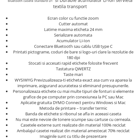
si Durable acumulator Li-Ion servieta
bluetooth casete standard D1
Truse de chei WERA
Etichete cabluri Aimo Phomemo
Batoane silicon pentru decoratiuni
textila transport
Truse de scule combinate pentru
Batoane silicon cu sclipici
Etichete haine Aimo Phomemo
electrieni
Ecran color cu functie zoom
Batoane silicon Rapid Fun to Fix
Etichete Aimo Phomemo M110 |
Cutter automat
Extractor conectori Engineer
Batoane silicon PVC/ Cabluri
M200 | M220
Latime maxima eticheta 24 mm
Geanta | Rucsac pentru scule
Serializare automata
Batoane silicon pluta
Etichete Aimo rotunde
Acumulator Li-Ion
Batoane silicon piele intoarsa
Instrumente recuperatoare
Conectare Bluetooth sau cablu USB type C
Etichete bijuterii Aimo Phomemo
magnetice
Printati pictograme, coduri de bare si logo-uri clare la rezolutie de
Duze pentru pistoale de lipit
Dymo
180 dpi
Pompe aspirator fludor si accesorii
Clesti pentru nituri si popnituri
Stocati si accesati rapid etichete folosite frecvent
Tastatura QWERTZ
Scule
Nituri etansare Rapid
Taste mari
Nituri High performance Rapid
Scule de mana electricieni
WYSIWYG Previzualizeaza-ti eticheta exact asa cum va aparea la
imprimare, asigurand acuratetea si eliminand presupunerile.
Nituri automotive Rapid colorate
Scule de mana KNIPEX
Personalizeaza etichete cu mai multe tipuri de fonturi si elemente
Piulite nit Rapid
Scule multifunctionale si accesorii
grafice de pe computer prin conexiunea la PC sau Mac
Aplicatie gratuita DYMO Connect pentru Windows si Mac
Capsatoare pneumatice
Scule pentru aviatie
Metoda de printare – transfer termic
Scule pentru constructii navale si
Pistoale pneumatice batut cuie in
Banda de etichete si ribonul se afla in aceeasi caseta
intretinere nave
Nu mai este nevoie de tonere scumpe sau cartuse cu cerneala.
banda
Casetele externe sunt realizate din material 100% reciclat
Scule pentru instalari panouri
Pistoale pneumatice duale batut
Ambalajul casetei realizat din material amestecat 70% reciclat
fotovoltaice
capse sau cuie in banda
Imaginile sunt cu titlu de prezentare