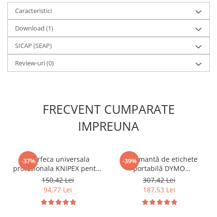
Caracteristici
Download (1)
SICAP (SEAP)
Review-uri
(0)
FRECVENT CUMPARATE
IMPREUNA
Foarfeca universala
Imprimantă de etichete
-37%
-39%
profesionala KNIPEX pentru
portabilă DYMO
electricieni, cu teaca si
LabelManager 160 cu
150,42 Lei
307,42 Lei
clema pentru prindere la
tastatură QWERTY pentru
94,77 Lei
187,53 Lei
centura, 155 mm, fabricata
organizare și identificare
in Germania 95 05 155 SB
acasă și la birou 2174612