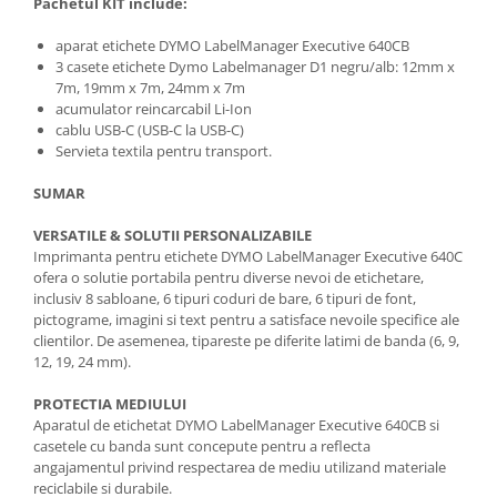
Pachetul KIT include:
aparat etichete DYMO LabelManager Executive 640CB
3 casete etichete Dymo Labelmanager D1 negru/alb: 12mm x
7m, 19mm x 7m, 24mm x 7m
acumulator reincarcabil Li-Ion
cablu USB-C (USB-C la USB-C)
Servieta textila pentru transport.
SUMAR
VERSATILE & SOLUTII PERSONALIZABILE
Imprimanta pentru etichete DYMO LabelManager Executive 640C
ofera o solutie portabila pentru diverse nevoi de etichetare,
inclusiv 8 sabloane, 6 tipuri coduri de bare, 6 tipuri de font,
pictograme, imagini si text pentru a satisface nevoile specifice ale
clientilor. De asemenea, tipareste pe diferite latimi de banda (6, 9,
12, 19, 24 mm).
PROTECTIA MEDIULUI
Aparatul de etichetat DYMO LabelManager Executive 640CB si
casetele cu banda sunt concepute pentru a reflecta
angajamentul privind respectarea de mediu utilizand materiale
reciclabile si durabile.