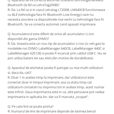
Bluetooth (la fel ca LetraTag200B)?
R: Da. La fel ca si in cazul Letratag LT200B, LM640CB functioneaza
cu BLE (tehnologia fara fir Bluetooth Low Energy) care nu
necesita asociere ca dispozitivele mai vechi cu tehnologie fara fir
Bluetooth. Se va conecta automat cand apasati imprimare.
Q: Acumulatorul este diferit de orice alt acumulator Li-Ion
disponibil din gama DYMO?
R: Da. Aceasta este un nou tip de acumulator Li-Ion (o veti gasi la
modelele noi DYMO LabelManager 640CB, LabelManager 440C si
LabelManager 620 CB) si poate fi incarcat prin cablul USB-C. Nu se
pot utiliza baterii AA sau AAA (din motive de durabilitate).
Q: Aparatul de etichetat poate fi partajat cu mai multi utilizatori
si, daca da, cati?
R: Doar 1 in acelasi timp la imprimare, dar utilizatorul este
conectat doar in timpul imprimarii, asa ca atata timp cat
utilizatorii concetati nu imprima toti in acelasi timp, acest numar
este infinit. Daca imprimanta este in uz, alte persoane pot vedea
imprimanta in aplicatia lor, dar va fi marcata „ocupat”.
Q: Pe cate linii se poate printa?
R: Numarul de linii de imprimare depinde de latimea benzii