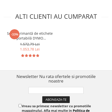
ALTI CLIENTI AU CUMPARAT
Set imprimantă de etichete
-33%
portabilă DYMO
LabelManager 420P cu
1.572,79 Lei
tastatură ABC, conectare la
1.053,78 Lei
PC, acumulator Li-Ion,
adaptor, servietă și 2 benzi
suplimentare pentru
etichete DYMO
LabelManager de până la
Newsletter
Nu rata ofertele si promotiile
noastre
Vreau sa primesc newsletter cu promotiile
magazinului. Afla mai multe in
Politica de