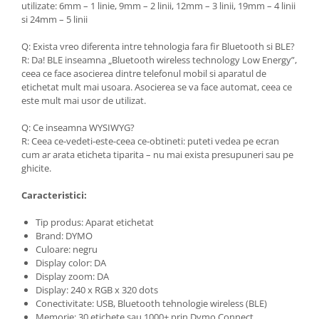
utilizate: 6mm – 1 linie, 9mm – 2 linii, 12mm – 3 linii, 19mm – 4 linii
si 24mm – 5 linii
Q: Exista vreo diferenta intre tehnologia fara fir Bluetooth si BLE?
R: Da! BLE inseamna „Bluetooth wireless technology Low Energy”,
ceea ce face asocierea dintre telefonul mobil si aparatul de
etichetat mult mai usoara. Asocierea se va face automat, ceea ce
este mult mai usor de utilizat.
Q: Ce inseamna WYSIWYG?
R: Ceea ce-vedeti-este-ceea ce-obtineti: puteti vedea pe ecran
cum ar arata eticheta tiparita – nu mai exista presupuneri sau pe
ghicite.
Caracteristici:
Tip produs: Aparat etichetat
Brand: DYMO
Culoare: negru
Display color: DA
Display zoom: DA
Display: 240 x RGB x 320 dots
Conectivitate: USB, Bluetooth tehnologie wireless (BLE)
Memorie: 30 etichete sau 1000+ prin Dymo Connect