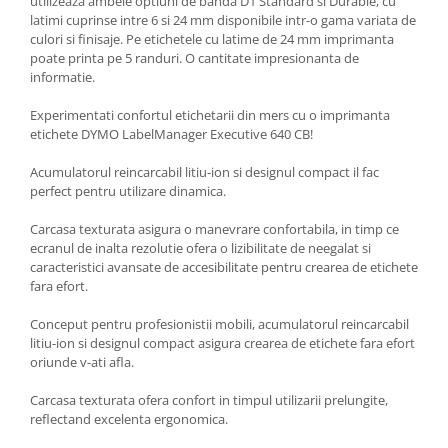
utilizeaza ambele optiuni de banda D1 Standard si Durable, cu
latimi cuprinse intre 6 si 24 mm disponibile intr-o gama variata de
culori si finisaje. Pe etichetele cu latime de 24 mm imprimanta
poate printa pe 5 randuri. O cantitate impresionanta de
informatie.
Experimentati confortul etichetarii din mers cu o imprimanta
etichete DYMO LabelManager Executive 640 CB!
Acumulatorul reincarcabil litiu-ion si designul compact il fac
perfect pentru utilizare dinamica.
Carcasa texturata asigura o manevrare confortabila, in timp ce
ecranul de inalta rezolutie ofera o lizibilitate de neegalat si
caracteristici avansate de accesibilitate pentru crearea de etichete
fara efort.
Conceput pentru profesionistii mobili, acumulatorul reincarcabil
litiu-ion si designul compact asigura crearea de etichete fara efort
oriunde v-ati afla.
Carcasa texturata ofera confort in timpul utilizarii prelungite,
reflectand excelenta ergonomica.