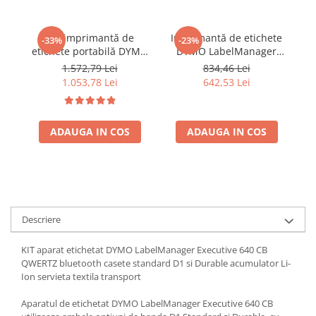
Set imprimantă de
Imprimantă de etichete
I
-33%
-23%
etichete portabilă DYMO
DYMO LabelManager
LabelManager 420P cu
Executive 640 CB
1.572,79 Lei
834,46 Lei
tastatură ABC, conectare
Bluetooth cu ecran color,
Bl
1.053,78 Lei
642,53 Lei
la PC, acumulator Li-Ion,
acumulator Li-Ion,
adaptor, servietă și 2
încărcare USB Type-C și
î
benzi suplimentare
tastatură AZERTY pentru
ta
pentru etichete DYMO
ADAUGA IN COS
ADAUGA IN COS
etichete DYMO
LabelManager de până la
LabelManager de până la
La
24 mm 22021
Descriere
KIT aparat etichetat DYMO LabelManager Executive 640 CB
QWERTZ bluetooth casete standard D1 si Durable acumulator Li-
Ion servieta textila transport
Aparatul de etichetat DYMO LabelManager Executive 640 CB