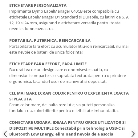
ETICHETARE PERSONALIZATA
Imprimanta Dymo LabelManager 640CB este compatibila cu
etichetele LabelManager D1 Standard si Durabile, cu latimi de 6, 9,
12, 19 si 24 mm, asigurand o etichetare versatila pentru toate
nevoile dumneavoastra.
PORTABILA, PUTERNICA, REINCARCABILA
Portabilitate fara efort cu acumulator litiu-ion reincarcabil, nu mai
este nevoie de baterii de unica folosinta!
ETICHETARE FARA EFFORT, FARA LIMITE
Bucurati-va de un design care economiseste spatiu, cu
dimensiuni compacte si o suprafata texturata pentru o prindere
ergonomica, facandu-l usor de manevrat si depozitat.
CEL MAI MARE ECRAN COLOR PENTRU O EXPERIENTA EXACTA
SI PLACUTA
Ecran color mare, de inalta rezolutie, va puteti personaliza
fundalul cu 4 culori diferite pentru o lizibilitate imbunatatita.
CONECTARE USOARA, IDEALA PENTRU ORICE UTILIZATOR SI
DISPOZITIVE MULTIPLE Conectabil prin tehnologia USB-C si
Bluetooth Low Energy, eliminand nevoia de a asocia