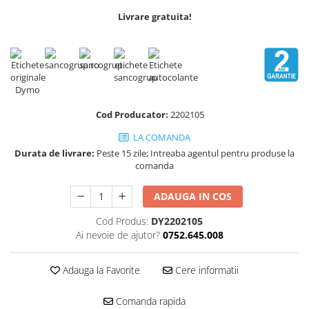
Scule pentru reparatii biciclete |
Preducele si Clesti pentru ocheti
motociclete
Livrare gratuita!
finisare bannere
Scule si unelte VDE
Preducele Rapid
Scule unelte lucru la inaltime
Capse, Pini si Cuie
Surubelnite
Capse Rapid
Surubelnite pentru Mecanici
Cuie Rapid
Surubelnite testare tensiune
Cod Producator:
2202105
Ciocane de capsat pentru fixat
(Engineer)
folie anticondens
LA COMANDA
Surubelnite VDE KNIPEX
Durata de livrare:
Peste 15 zile; Intreaba agentul pentru produse la
Surubelnite Inox
comanda
Surubelnite Electricieni
Surubelnite VDE Wera
ADAUGA IN COS
Biti Surubelnita
Cod Produs:
DY2202105
Extractoare suruburi uzate si
Ai nevoie de ajutor?
0752.645.008
accesorii
Dalti electricieni si punctatoare
Adauga la Favorite
Cere informatii
Reinnsteig
Comanda rapida