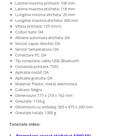
Latime maxima printare: 108 mm
Latime maxima eticheta: 118 mm
Lungime minima eticheta: 20 mm
Lungime maxima eticheta: 300 mm
Viteza printare: 125 mm/s
Coduri bare: DA
Aliniere automata eticheta: DA
Senzor capac deschis: DA
Senzor temperatura: DA
Conectare PC: DA
Tip conectare: cablu USB, Bluetooth
Comanda printare: TSPL
Aplicatie mobil: DA
Aplicatie gratuita: DA
Material: Plastic, metal, electronica
Culoare: Negru
Dimensiuni: 177 x 218 x 162 mm
Greutate: 1154 g
Dimensiuni cu ambalaj: 565 x 475 x 200 mm
Greutate totala: 1300 g
Tutoriale video:
1.
Prezentare aparat etichetat AIMO 6XL