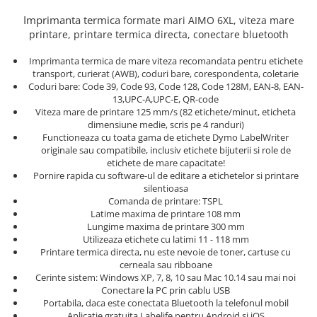
Truse de chei WERA
Etichete cabluri Aimo Phomemo
Batoane silicon pentru decoratiuni
Imprimanta termica
formate mari
AIMO
6XL,
viteza mare
Truse de scule combinate pentru
Batoane silicon cu sclipici
Etichete haine Aimo Phomemo
printare
, printare termica directa, conectare bluetooth
electrieni
Batoane silicon Rapid Fun to Fix
Etichete Aimo Phomemo M110 |
Extractor conectori Engineer
Imprimanta termica de mare viteza recomandata pentru etichete
Batoane silicon PVC/ Cabluri
M200 | M220
transport, curierat (AWB), coduri bare, corespondenta, coletarie
Geanta | Rucsac pentru scule
Batoane silicon pluta
Coduri bare: Code 39, Code 93, Code 128, Code 128M, EAN-8, EAN-
Etichete Aimo rotunde
13,UPC-A,UPC-E, QR-code
Batoane silicon piele intoarsa
Instrumente recuperatoare
Etichete bijuterii Aimo Phomemo
Viteza mare de printare 125 mm/s (82 etichete/minut, eticheta
magnetice
Duze pentru pistoale de lipit
Dymo
dimensiune medie, scris pe 4 randuri)
Pompe aspirator fludor si accesorii
Functioneaza cu toata gama de etichete Dymo LabelWriter
Clesti pentru nituri si popnituri
originale sau compatibile, inclusiv etichete bijuterii si role de
Scule
Nituri etansare Rapid
etichete de mare capacitate!
Pornire rapida cu software-ul de editare a etichetelor si printare
Nituri High performance Rapid
Scule de mana electricieni
silentioasa
Nituri automotive Rapid colorate
Scule de mana KNIPEX
Comanda de printare: TSPL
Latime maxima de printare 108 mm
Piulite nit Rapid
Scule multifunctionale si accesorii
Lungime maxima de printare 300 mm
Capsatoare pneumatice
Scule pentru aviatie
Utilizeaza etichete cu latimi 11 - 118 mm
Printare termica directa, nu este nevoie de toner, cartuse cu
Scule pentru constructii navale si
Pistoale pneumatice batut cuie in
cerneala sau ribboane
intretinere nave
banda
Cerinte sistem: Windows XP, 7, 8, 10 sau Mac 10.14 sau mai noi
Scule pentru instalari panouri
Pistoale pneumatice duale batut
Conectare la PC prin cablu USB
fotovoltaice
Portabila, daca este conectata Bluetooth la telefonul mobil
capse sau cuie in banda
Aplicatie gratuita Labelife pentru Android si iOS