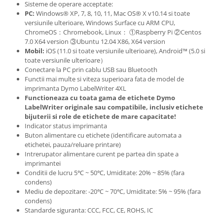
Sisteme de operare acceptate:
PC:
Windows® XP, 7, 8, 10, 11, Mac OS® X v10.14 si toate
versiunile ulterioare, Windows Surface cu ARM CPU,
ChromeOS：Chromebook, Linux： ①Raspberry Pi ②Centos
7.0 X64 version ③Ubuntu 12.04 X86, X64 version
Mobil:
iOS (11.0 si toate versiunile ulterioare), Android™ (5.0 si
toate versiunile ulterioare）
Conectare la PC prin cablu USB sau Bluetooth
Functii mai multe si viteza superioara fata de model de
imprimanta Dymo LabelWriter 4XL
Functioneaza cu toata gama de etichete Dymo
LabelWriter originale sau compatibile, inclusiv etichete
bijuterii si role de etichete de mare capacitate!
Indicator status imprimanta
Buton alimentare cu etichete (identificare automata a
etichetei, pauza/reluare printare)
Intrerupator alimentare curent pe partea din spate a
imprimantei
Conditii de lucru 5℃ ~ 50℃, Umiditate: 20% ~ 85% (fara
condens)
Mediu de depozitare: -20℃ ~ 70℃, Umiditate: 5% ~ 95% (fara
condens)
Standarde siguranta: CCC, FCC, CE, ROHS, IC