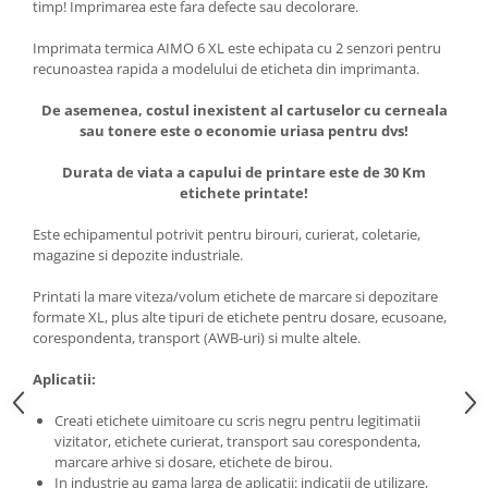
timp! Imprimarea este fara defecte sau decolorare.
Imprimata termica AIMO 6 XL este echipata cu 2 senzori pentru
recunoastea rapida a modelului de eticheta din imprimanta.
De asemenea, costul inexistent al cartuselor cu cerneala
sau tonere este o economie uriasa pentru dvs!
Durata de viata a capului de printare este de 30 Km
etichete printate!
Este echipamentul potrivit pentru birouri, curierat, coletarie,
magazine si depozite industriale.
Printati la mare viteza/volum etichete de marcare si depozitare
formate XL, plus alte tipuri de etichete pentru dosare, ecusoane,
corespondenta, transport (AWB-uri) si multe altele.
Aplicatii:
Creati etichete uimitoare cu scris negru pentru legitimatii
vizitator, etichete curierat, transport sau corespondenta,
marcare arhive si dosare, etichete de birou.
In industrie au gama larga de aplicatii: indicatii de utilizare,