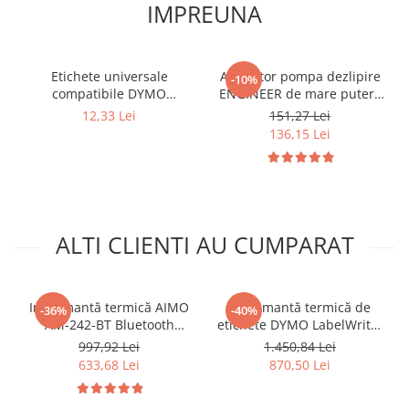
IMPREUNA
Etichete universale
Aspirator pompa dezlipire
-10%
compatibile DYMO
ENGINEER de mare putere
LabelWriter 11355 19 x 51
pentru dezlipire
12,33 Lei
151,27 Lei
mm pentru identificare
componente electronice si
136,15 Lei
produse, rafturi,
reparatii PCB SS-03
documente și inventar
ALTI CLIENTI AU CUMPARAT
Imprimantă termică AIMO
Imprimantă termică de
-36%
-40%
AM-242-BT Bluetooth
etichete DYMO LabelWriter
pentru etichete AWB,
5XL pentru AWB, etichete
997,92 Lei
1.450,84 Lei
curierat, produse, bijuterii
de format mare și
633,68 Lei
870,50 Lei
și coduri de bare, conectare
imprimare pe role de mare
Bluetooth și USB,
capacitate 2112725