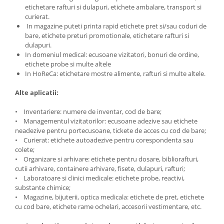
etichetare rafturi si dulapuri, etichete ambalare, transport si
curierat.
In magazine puteti printa rapid etichete pret si/sau coduri de
bare, etichete preturi promotionale, etichetare rafturi si
dulapuri.
In domeniul medical: ecusoane vizitatori, bonuri de ordine,
etichete probe si multe altele
In HoReCa: etichetare mostre alimente, rafturi si multe altele.
Alte aplicatii:
• Inventariere: numere de inventar, cod de bare;
• Managementul vizitatorilor: ecusoane adezive sau etichete
neadezive pentru portecusoane, tickete de acces cu cod de bare;
• Curierat: etichete autoadezive pentru corespondenta sau
colete;
• Organizare si arhivare: etichete pentru dosare, bibliorafturi,
cutii arhivare, containere arhivare, fisete, dulapuri, rafturi;
• Laboratoare si clinici medicale: etichete probe, reactivi,
substante chimice;
• Magazine, bijuterii, optica medicala: etichete de pret, etichete
cu cod bare, etichete rame ochelari, accesorii vestimentare, etc.