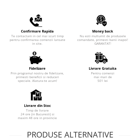
Confirmare Rapida
Money back
Te contactam in cel mai scurt timp
Nu esti multumit de produsele
pentru confirmarea comenzii lansate
comandate, primesti banii inapoi!
in site.
GARANTAT!
Fidelizare
Livrare Gratuita
Prin programul nostru de fidelizare,
Pentru comenzi
primesti beneficii si reduceri
mai mari de
speciale. Alatura-te acum!
501 lei
Livrare din Stoc
Timp de livrare
24 ore (in Bucuresti) si
maxim 48 ore in provincie
PRODUSE ALTERNATIVE