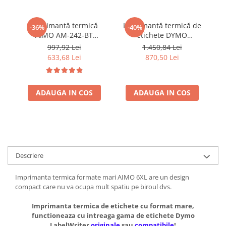
Imprimantă termică
Imprimantă termică de
-36%
-40%
AIMO AM-242-BT
etichete DYMO
Bluetooth pentru etichete
LabelWriter 5XL pentru
997,92 Lei
1.450,84 Lei
AWB, curierat, produse,
AWB, etichete de format
633,68 Lei
870,50 Lei
bijuterii și coduri de
mare și imprimare pe
bare, conectare Bluetooth
role de mare capacitate
și USB, compatibilă cu
2112725
etichete originale și
ADAUGA IN COS
ADAUGA IN COS
compatibile DYMO Label
Descriere
Imprimanta termica formate mari AIMO 6XL are un design
compact care nu va ocupa mult spatiu pe biroul dvs.
Imprimanta termica de etichete cu format mare,
functioneaza cu intreaga gama de etichete Dymo
LabelWriter
originale
sau
compatibile
!