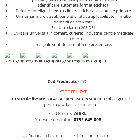
Scule pentru reparatii biciclete |
Preducele si Clesti pentru ocheti
Identificare automata format eticheta
motociclete
finisare bannere
Detector inteligent pentru aliniere eticheta la capul de printare
Scule si unelte VDE
Un numar mare de sabloane eticheta cu aplicabilitate in multe
Preducele Rapid
domenii de activitate
Scule unelte lucru la inaltime
Capse, Pini si Cuie
Printare clara la 203 DPI
Surubelnite
Utilizare universala in comert, curierat, industrie, centre medicale
Capse Rapid
sau birou
Surubelnite pentru Mecanici
Cuie Rapid
Imaginile sunt doar cu titlu de prezentare.
Surubelnite testare tensiune
Ciocane de capsat pentru fixat
(Engineer)
folie anticondens
Surubelnite VDE KNIPEX
Surubelnite Inox
Surubelnite Electricieni
Cod Producator:
6XL
Surubelnite VDE Wera
STOC EPUIZAT
Biti Surubelnita
Durata de livrare:
24-48 ore produse din stoc; Intreaba agentul
pentru produse la comanda
Extractoare suruburi uzate si
accesorii
Cod Produs:
AI6XL
Ai nevoie de ajutor?
0752.645.008
Dalti electricieni si punctatoare
Reinnsteig
Adauga la Favorite
Cere informatii