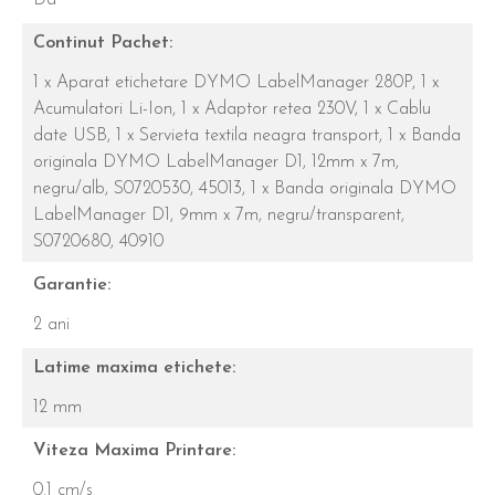
Continut Pachet:
1 x Aparat etichetare DYMO LabelManager 280P,
1 x
Acumulatori Li-Ion,
1 x Adaptor retea 230V,
1 x Cablu
date USB,
1 x Servieta textila neagra transport,
1 x Banda
originala DYMO LabelManager D1, 12mm x 7m,
negru/alb, S0720530, 45013,
1 x Banda originala DYMO
LabelManager D1, 9mm x 7m, negru/transparent,
S0720680, 40910
Garantie:
2 ani
Latime maxima etichete:
12 mm
Viteza Maxima Printare:
0.1 cm/s