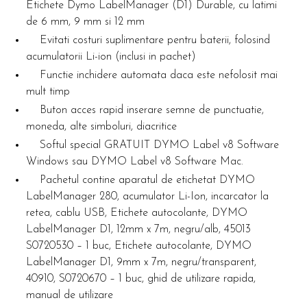
Etichete Dymo LabelManager (D1) Durable, cu latimi
de 6 mm, 9 mm si 12 mm
Evitati costuri suplimentare pentru baterii, folosind
acumulatorii Li-ion (inclusi in pachet)
Functie inchidere automata daca este nefolosit mai
mult timp
Buton acces rapid inserare semne de punctuatie,
moneda, alte simboluri, diacritice
Softul special GRATUIT DYMO Label v8 Software
Windows sau DYMO Label v8 Software Mac.
Pachetul contine aparatul de etichetat DYMO
LabelManager 280, acumulator Li-Ion, incarcator la
retea, cablu USB, Etichete autocolante, DYMO
LabelManager D1, 12mm x 7m, negru/alb, 45013
S0720530 – 1 buc, Etichete autocolante, DYMO
LabelManager D1, 9mm x 7m, negru/transparent,
40910, S0720670 – 1 buc, ghid de utilizare rapida,
manual de utilizare