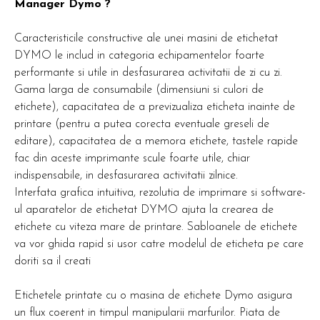
Manager Dymo ?
Caracteristicile constructive ale unei masini de etichetat
DYMO le includ in categoria echipamentelor foarte
performante si utile in desfasurarea activitatii de zi cu zi.
Gama larga de consumabile (dimensiuni si culori de
etichete), capacitatea de a previzualiza eticheta inainte de
printare (pentru a putea corecta eventuale greseli de
editare), capacitatea de a memora etichete, tastele rapide
fac din aceste imprimante scule foarte utile, chiar
indispensabile, in desfasurarea activitatii zilnice.
Interfata grafica intuitiva, rezolutia de imprimare si software-
ul aparatelor de etichetat DYMO ajuta la crearea de
etichete cu viteza mare de printare. Sabloanele de etichete
va vor ghida rapid si usor catre modelul de eticheta pe care
doriti sa il creati
Etichetele printate cu o masina de etichete Dymo asigura
un flux coerent in timpul manipularii marfurilor. Piata de