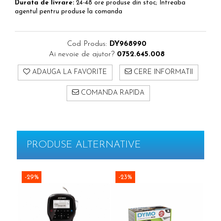
Durata de livrare:
24-48 ore produse din stoc; Intreaba
agentul pentru produse la comanda
Cod Produs:
DY968990
Ai nevoie de ajutor?
0752.645.008
ADAUGA LA FAVORITE
CERE INFORMATII
COMANDA RAPIDA
PRODUSE ALTERNATIVE
-29%
-23%
-2