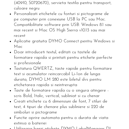
Scule pentru reparatii biciclete |
Preducele si Clesti pentru ocheti
(40910, S0720670), servieta textila pentru transport,
motociclete
finisare bannere
culoare negru
Personalizati etichetele cu fonturi si pictograme de
Scule si unelte VDE
Preducele Rapid
pe computer prin conexiune USB la PC sau Mac.
Scule unelte lucru la inaltime
Capse, Pini si Cuie
Compatibilitate software prin USB: Windows 8.1 sau
Surubelnite
mai recent si Mac OS High Sierra v10.13 sau mai
Capse Rapid
recent
Surubelnite pentru Mecanici
Cuie Rapid
Aplicatie gratuita DYMO Connect pentru Windows si
Surubelnite testare tensiune (Engineer)
Mac
Ciocane de capsat pentru fixat folie
Doar introduceti textul, editati cu tastele de
Surubelnite VDE KNIPEX
anticondens
formatare rapida si printati pentru etichete perfecte
Surubelnite Inox
si profesionale
Surubelnite Electricieni
Tastatura QWERTZ, taste rapide pentru formatare
text si acumulator reincarcabil Li-Ion de lunga
Surubelnite VDE Wera
durata, DYMO LM 280 este biletul dvs pentru
Biti Surubelnita
etichetarea rapida si neintrerupta
Taste de formatare rapida cu o singura atingere -
Extractoare suruburi uzate si
scris Bold, Italic, vertical, subliniat si cu chenar
accesorii
Creati etichete cu 6 dimensiuni de font, 7 stiluri de
Dalti electricieni si punctatoare
text, 4 tipuri de chenare plus subliniere si 220 de
Reinnsteig
simboluri si pictograme
Functie oprire automata pentru o durata de viata
extinsa a bateriei
Utilizeaza benzi etichete DYMO LabelManager D1,