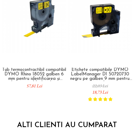
Tub termocontractibil compatibil
Etichete compatibile DYMO
DYMO Rhino 18052 galben 6
LabelManager D1 S0720730
mm pentru identificarea și
negru pe galben 9 mm pentru
etichetarea cablurilor electrice
avertizare, depozit și
57,81 Lei
22,03 Lei
identificare vizibilă
18,73 Lei
ALTI CLIENTI AU CUMPARAT