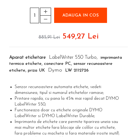
Etichete haine Aimo Phomemo
Truse de chei WERA
Batoane silicon pentru decoratiuni
Etichete Aimo Phomemo M110 |
Truse de scule combinate pentru
Batoane silicon cu sclipici
ADAUGA IN COS
M200 | M220
electrieni
Batoane silicon Rapid Fun to Fix
Extractor conectori Engineer
Etichete Aimo rotunde
Batoane silicon PVC/ Cabluri
Geanta | Rucsac pentru scule
549,27 Lei
Etichete bijuterii Aimo Phomemo
Batoane silicon pluta
885,91 Lei
Dymo
Batoane silicon piele intoarsa
Instrumente recuperatoare
magnetice
Duze pentru pistoale de lipit
LabelWriter 550 Turbo,
Aparat etichetare
imprimanta
Pompe aspirator fludor si accesorii
Clesti pentru nituri si popnituri
termica etichete, conectare PC, sensor recunoastere
Scule
Dymo
Nituri etansare Rapid
etichete, priza UK
LW 2112726
Nituri High performance Rapid
Scule de mana electricieni
Nituri automotive Rapid colorate
Scule de mana KNIPEX
Senzor recunoastere automata etichete, vedeti
dimensiunea, tipul si numarul etichetelor ramase;
Piulite nit Rapid
Scule multifunctionale si accesorii
Printare rapida, cu pana la 45% mai rapid decat DYMO
Capsatoare pneumatice
Scule pentru aviatie
LabelWriter 550;
Scule pentru constructii navale si
Functioneaza doar cu etichete originale DYMO
Pistoale pneumatice batut cuie in
LabelWriter si DYMO LabelWriter Durable;
intretinere nave
banda
Imprimanta de etichete care permite tiparirea uneia sau
Scule pentru instalari panouri
Pistoale pneumatice duale batut
mai multor etichete fara blocaje ale colilor cu etichete,
fotovoltaice
capse sau cuie in banda
fara probleme cu macheta si fara materiale irosite inutil!;