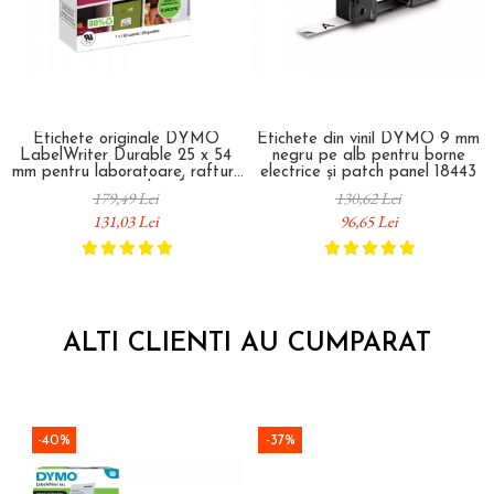
Etichete originale DYMO
Etichete din vinil DYMO 9 mm
LabelWriter Durable 25 x 54
negru pe alb pentru borne
mm pentru laboratoare, rafturi,
electrice și patch panel 18443
inventariere si identificare
179,49 Lei
130,62 Lei
industriala 2112283
131,03 Lei
96,65 Lei
ALTI CLIENTI AU CUMPARAT
-40%
-37%