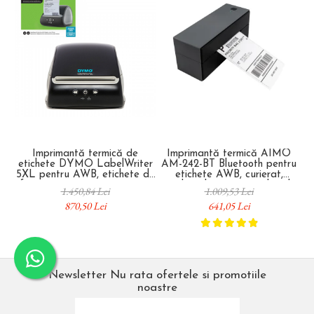
Imprimantă termică de
Imprimantă termică AIMO
etichete DYMO LabelWriter
AM-242-BT Bluetooth pentru
5XL pentru AWB, etichete de
etichete AWB, curierat,
format mare și imprimare pe
produse, bijuterii și coduri de
1.450,84 Lei
1.009,53 Lei
role de mare capacitate
bare, conectare Bluetooth și
870,50 Lei
641,05 Lei
2112725
USB, compatibilă cu etichete
originale și compatibile
DYMO Label
Newsletter
Nu rata ofertele si promotiile
noastre