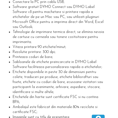
Scule pentru reparatii biciclete |
Conectare la PC prin cablu USB;
Preducele si Clesti pentru ocheti
motociclete
Software gratuit DYMO Connect sau DYMO Label
finisare bannere
Software v.8 pentru machetare si printare rapida a
Scule si unelte VDE
Preducele Rapid
etichetelor de pe un Mac sau PC, sau utilizati pluginuri
Scule unelte lucru la inaltime
Microsoft Office pentru a imprima direct din Word, Excel
Capse, Pini si Cuie
Surubelnite
sau Outlook;
Capse Rapid
Tehnologie de imprimare termica direct, se elimina nevoia
Surubelnite pentru Mecanici
de cartuse cu cerneala sau tonere costisitoare pentru
Cuie Rapid
Surubelnite testare tensiune (Engineer)
imprimanta;
Ciocane de capsat pentru fixat folie
Viteza printare 90 etichete/minut;
Surubelnite VDE KNIPEX
anticondens
Rezolutie printare: 300 dpi;
Surubelnite Inox
Printeaza coduri de bare;
Sabloanele de etichete preincarcate in DYMO Label
Surubelnite Electricieni
Software faciliteaza personalizarea rapida a etichetelor;
Surubelnite VDE Wera
Etichete disponibile in peste 30 de dimensiuni pentru
Biti Surubelnita
colete, traduceri pe produse, etichete bibliorafturi sau
fisete, etichete cu coduri de bare, ecusoane vizitatori sau
Extractoare suruburi uzate si
participanti la evenimente, arhivare, expediere, stocare,
accesorii
identificare si multe altele;
Dalti electricieni si punctatoare
Etichetele din hartie sunt certificate FSC si nu contina
Reinnsteig
BPA;
Ambalajul este fabricat din materiale 80% reciclate si
certificate FSC;
Imaginile sunt cu titlu de prezentare.