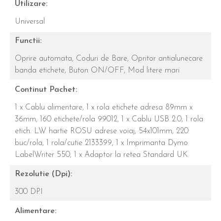
Utilizare:
Universal
Functii:
Oprire automata,
Coduri de Bare,
Opritor antialunecare
banda etichete,
Buton ON/OFF,
Mod litere mari
Continut Pachet:
1 x Cablu alimentare,
1 x rola etichete adresa 89mm x
36mm, 160 etichete/rola 99012,
1 x Cablu USB 2.0,
1 rola
etich. LW hartie ROSU adrese voiaj, 54x101mm, 220
buc/rola, 1 rola/cutie 2133399,
1 x Imprimanta Dymo
LabelWriter 550,
1 x Adaptor la retea Standard UK
Rezolutie (Dpi):
300 DPI
Alimentare: