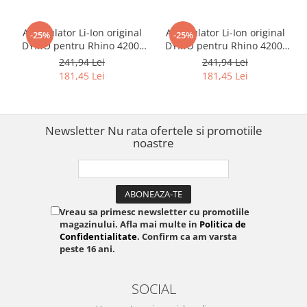
Acumulator Li-Ion original
Acumulator Li-Ion original
-25%
-25%
DYMO pentru Rhino 4200,
DYMO pentru Rhino 4200,
Rhino 5200, LabelManager
Rhino 5200, LabelManager
241,94 Lei
241,94 Lei
260, 360D si 420P
360D, LabelManager 420P si
181,45 Lei
181,45 Lei
LabelPoint 200
Newsletter
Nu rata ofertele si promotiile
noastre
Vreau sa primesc newsletter cu promotiile
magazinului. Afla mai multe in
Politica de
Confidentialitate
. Confirm ca am varsta
peste 16 ani.
SOCIAL