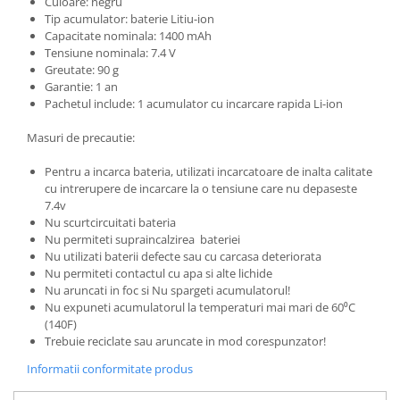
Culoare: negru
Tip acumulator: baterie Litiu-ion
Capacitate nominala: 1400 mAh
Tensiune nominala: 7.4 V
Greutate: 90 g
Garantie: 1 an
Pachetul include: 1 acumulator cu incarcare rapida Li-ion
Masuri de precautie:
Pentru a incarca bateria, utilizati incarcatoare de inalta calitate
cu intrerupere de incarcare la o tensiune care nu depaseste
7.4v
Nu scurtcircuitati bateria
Nu permiteti supraincalzirea bateriei
Nu utilizati baterii defecte sau cu carcasa deteriorata
Nu permiteti contactul cu apa si alte lichide
Nu aruncati in foc si Nu spargeti acumulatorul!
Nu expuneti acumulatorul la temperaturi mai mari de 60⁰C
(140F)
Trebuie reciclate sau aruncate in mod corespunzator!
Informatii conformitate produs