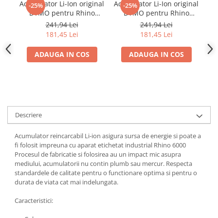
Acumulator Li-Ion original
Acumulator Li-Ion original
Ac
-25%
-25%
DYMO pentru Rhino
DYMO pentru Rhino
DY
4200, Rhino 5200,
4200, Rhino 5200,
241,94 Lei
241,94 Lei
LabelManager 260, 360D
LabelManager 360D,
181,45 Lei
181,45 Lei
si 420P
LabelManager 420P si
LabelPoint 200
ADAUGA IN COS
ADAUGA IN COS
Descriere
Acumulator reincarcabil Li-ion asigura sursa de energie si poate a
fi folosit impreuna cu aparat etichetat industrial Rhino 6000
Procesul de fabricatie si folosirea au un impact mic asupra
mediului, acumulatorii nu contin plumb sau mercur. Respecta
standardele de calitate pentru o functionare optima si pentru o
durata de viata cat mai indelungata.
Caracteristici: