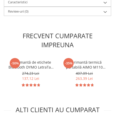
Caracteristici
Review-uri
(0)
FRECVENT CUMPARATE
IMPREUNA
Imprimantă de etichete
Imprimantă termică
-50%
-35%
Bluetooth DYMO LetraTag
portabilă AIMO M110
LT-200B pentru creare și
Neagră Bluetooth pentru
274,23 Lei
407,09 Lei
imprimare direct de pe
etichete în rolă cu lățime
137,12 Lei
263,39 Lei
smartphone, organizare
până la 50 mm, etichete
acasă și la birou 2172855
produse, preț și bijuterii
ALTI CLIENTI AU CUMPARAT