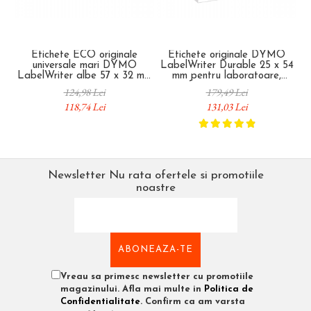
Etichete ECO originale
Etichete originale DYMO
E
universale mari DYMO
LabelWriter Durable 25 x 54
ma
LabelWriter albe 57 x 32 mm
mm pentru laboratoare,
57
pentru organizare si
rafturi, inventariere si
124,98 Lei
179,49 Lei
identificare S0722540
identificare industriala
118,74 Lei
131,03 Lei
2112283
Newsletter
Nu rata ofertele si promotiile
noastre
Vreau sa primesc newsletter cu promotiile
magazinului. Afla mai multe in
Politica de
Confidentialitate
. Confirm ca am varsta