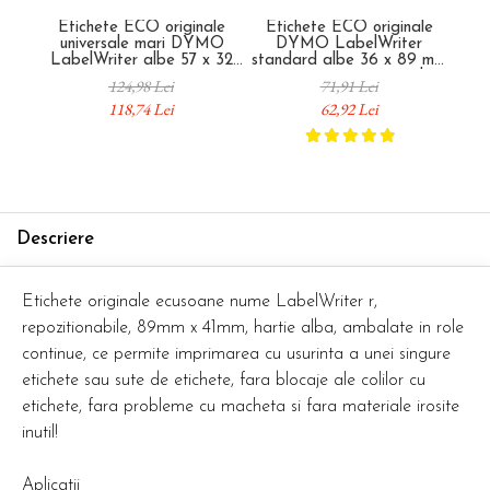
Etichete ECO originale
Etichete ECO originale
Etic
universale mari DYMO
DYMO LabelWriter
ma
LabelWriter albe 57 x 32
standard albe 36 x 89 mm
al
mm pentru organizare si
pentru curierat si expediere
org
124,98 Lei
71,91 Lei
identificare S0722540
S0722400
118,74 Lei
62,92 Lei
Descriere
Etichete originale ecusoane nume LabelWriter r,
repozitionabile, 89mm x 41mm, hartie alba, ambalate in role
continue, ce permite imprimarea cu usurinta a unei singure
etichete sau sute de etichete, fara blocaje ale colilor cu
etichete, fara probleme cu macheta si fara materiale irosite
inutil!
Aplicatii