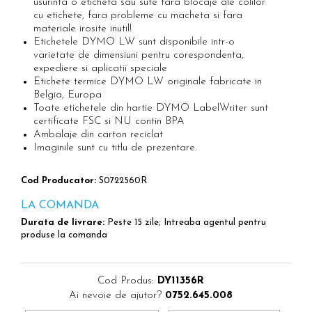
usurinta o eticheta sau sute fara blocaje ale colilor
Scule pentru reparatii biciclete |
Preducele si Clesti pentru ocheti
cu etichete, fara probleme cu macheta si fara
motociclete
finisare bannere
materiale irosite inutil!
Scule si unelte VDE
Preducele Rapid
Etichetele DYMO LW sunt disponibile intr-o
Scule unelte lucru la inaltime
varietate de dimensiuni pentru corespondenta,
Capse, Pini si Cuie
expediere si aplicatii speciale
Surubelnite
Capse Rapid
Etichete termice DYMO LW originale fabricate in
Surubelnite pentru Mecanici
Belgia, Europa
Cuie Rapid
Toate etichetele din hartie DYMO LabelWriter sunt
Surubelnite testare tensiune (Engineer)
Ciocane de capsat pentru fixat folie
certificate FSC si NU contin BPA
Surubelnite VDE KNIPEX
anticondens
Ambalaje din carton reciclat
Surubelnite Inox
Imaginile sunt cu titlu de prezentare.
Surubelnite Electricieni
Cod Producator:
S0722560R
Surubelnite VDE Wera
Biti Surubelnita
LA COMANDA
Extractoare suruburi uzate si
Durata de livrare:
Peste 15 zile; Intreaba agentul pentru
accesorii
produse la comanda
Dalti electricieni si punctatoare
Reinnsteig
Cod Produs:
DY11356R
Ai nevoie de ajutor?
0752.645.008