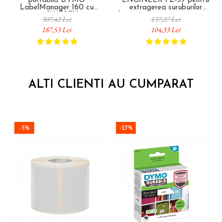
portabilă DYMO
ENGINEER PZ-59 pentru
LabelManager 160 cu
extragerea suruburilor
tastatură QWERTY pentru
deteriorate si gripate 200 mm
307,42 Lei
137,27 Lei
organizare și identificare acasă
Fabricat in Japonia
187,53 Lei
104,33 Lei
și la birou 2174612
ALTI CLIENTI AU CUMPARAT
-5%
-27%