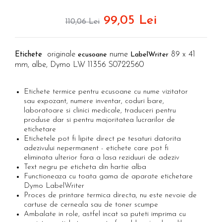
Etichete haine Aimo Phomemo
Truse de chei WERA
Batoane silicon pentru decoratiuni
Etichete Aimo Phomemo M110 |
Truse de scule combinate pentru
99,05 Lei
Batoane silicon cu sclipici
110,06 Lei
M200 | M220
electrieni
Batoane silicon Rapid Fun to Fix
Extractor conectori Engineer
Etichete Aimo rotunde
Batoane silicon PVC/ Cabluri
originale
nume
89 x 41
Etichete
ecusoane
LabelWriter
Geanta | Rucsac pentru scule
Etichete bijuterii Aimo Phomemo
Batoane silicon pluta
mm, albe, Dymo LW 11356 S0722560
Dymo
Batoane silicon piele intoarsa
Instrumente recuperatoare
magnetice
Duze pentru pistoale de lipit
Etichete termice pentru ecusoane cu nume vizitator
Pompe aspirator fludor si accesorii
Clesti pentru nituri si popnituri
sau expozant, numere inventar, coduri bare,
laboratoare si clinici medicale, traduceri pentru
Scule
Nituri etansare Rapid
produse dar si pentru majoritatea lucrarilor de
Nituri High performance Rapid
Scule de mana electricieni
etichetare
Etichetele pot fi lipite direct pe tesaturi datorita
Nituri automotive Rapid colorate
Scule de mana KNIPEX
adezivului nepermanent - etichete care pot fi
Piulite nit Rapid
Scule multifunctionale si accesorii
eliminata ulterior fara a lasa reziduuri de adeziv
Capsatoare pneumatice
Scule pentru aviatie
Text negru pe eticheta din hartie alba
Functioneaza cu toata gama de aparate etichetare
Scule pentru constructii navale si
Pistoale pneumatice batut cuie in
Dymo LabelWriter
intretinere nave
banda
Proces de printare termica directa, nu este nevoie de
Scule pentru instalari panouri
Pistoale pneumatice duale batut
cartuse de cerneala sau de toner scumpe
fotovoltaice
capse sau cuie in banda
Ambalate in role, astfel incat sa puteti imprima cu