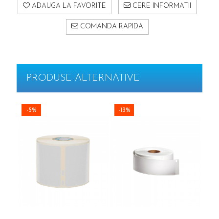
ADAUGA LA FAVORITE
CERE INFORMATII
COMANDA RAPIDA
PRODUSE ALTERNATIVE
-5%
-13%
-4