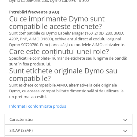
Dymo LabelPoint 250, Dymo LabelPoint 300
Întrebări frecvente (FAQ)
Cu ce imprimante Dymo sunt
compatibile aceste etichete?
Sunt compatibile cu Dymo LabelManager (160, 210D, 280, 360D,
420P, PnP, AIMO D1600), echivalentul direct al codului original
Dymo S0720780. Funcționează și cu modelele AIMO echivalente.
Care este conținutul unei role?
Specificațiile complete (număr de etichete sau lungime de bandă)
sunt în fișa produsului.
Sunt etichete originale Dymo sau
compatibile?
Sunt etichete compatibile AIMO, alternative la cele originale
Dymo, cu aceeași compatibilitate dimensională și de utilizare, la
un preț mai accesibil.
Informatii conformitate produs
Caracteristici
SICAP (SEAP)