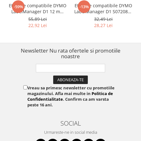
Etichete compatibile DYMO
Etichete compatibile DYMO
-59%
-13%
LabelManager D1 12 mm
LabelManager D1 S0720880
negru pe galben pentru
negru pe galben 19 mm
55,89 Lei
32,49 Lei
clasificare, evidențiere și
pentru depozit, logistică și
22,92 Lei
28,27 Lei
organizare documente,
identificare vizibilă
compatibile și cu
imprimanta AIMO D1600
3D61
Newsletter
Nu rata ofertele si promotiile
noastre
Vreau sa primesc newsletter cu promotiile
magazinului. Afla mai multe in
Politica de
Confidentialitate
. Confirm ca am varsta
peste 16 ani.
SOCIAL
Urmareste-ne in social media