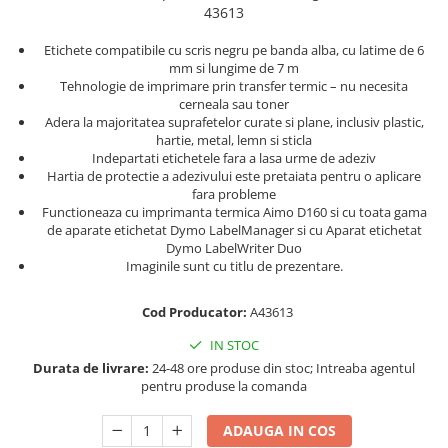
Truse de chei WERA
Etichete cabluri Aimo Phomemo
Batoane silicon pentru decoratiuni
43613
Truse de scule combinate pentru
Batoane silicon cu sclipici
Etichete haine Aimo Phomemo
Etichete compatibile cu scris negru pe banda alba, cu latime de 6
electrieni
Batoane silicon Rapid Fun to Fix
mm si lungime de 7 m
Etichete Aimo Phomemo M110 |
Extractor conectori Engineer
Tehnologie de imprimare prin transfer termic – nu necesita
Batoane silicon PVC/ Cabluri
M200 | M220
cerneala sau toner
Geanta | Rucsac pentru scule
Batoane silicon pluta
Adera la majoritatea suprafetelor curate si plane, inclusiv plastic,
Etichete Aimo rotunde
hartie, metal, lemn si sticla
Batoane silicon piele intoarsa
Instrumente recuperatoare
Etichete bijuterii Aimo Phomemo
Indepartati etichetele fara a lasa urme de adeziv
magnetice
Duze pentru pistoale de lipit
Dymo
Hartia de protectie a adezivului este pretaiata pentru o aplicare
Pompe aspirator fludor si accesorii
fara probleme
Clesti pentru nituri si popnituri
Functioneaza cu imprimanta termica Aimo D160 si cu toata gama
Scule
Nituri etansare Rapid
de aparate etichetat Dymo LabelManager si cu Aparat etichetat
Dymo LabelWriter Duo
Nituri High performance Rapid
Scule de mana electricieni
Imaginile sunt cu titlu de prezentare.
Nituri automotive Rapid colorate
Scule de mana KNIPEX
Piulite nit Rapid
Scule multifunctionale si accesorii
Cod Producator:
A43613
Capsatoare pneumatice
Scule pentru aviatie
IN STOC
Scule pentru constructii navale si
Pistoale pneumatice batut cuie in
Durata de livrare:
24-48 ore produse din stoc; Intreaba agentul
intretinere nave
banda
pentru produse la comanda
Scule pentru instalari panouri
Pistoale pneumatice duale batut
fotovoltaice
capse sau cuie in banda
ADAUGA IN COS