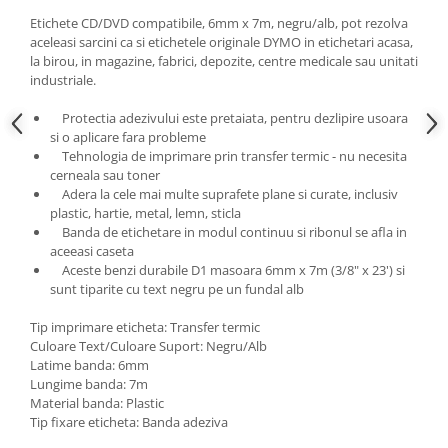
Etichete CD/DVD compatibile, 6mm x 7m, negru/alb, pot rezolva
aceleasi sarcini ca si etichetele originale DYMO in etichetari acasa,
la birou, in magazine, fabrici, depozite, centre medicale sau unitati
industriale.
Protectia adezivului este pretaiata, pentru dezlipire usoara
si o aplicare fara probleme
Tehnologia de imprimare prin transfer termic - nu necesita
cerneala sau toner
Adera la cele mai multe suprafete plane si curate, inclusiv
plastic, hartie, metal, lemn, sticla
Banda de etichetare in modul continuu si ribonul se afla in
aceeasi caseta
Aceste benzi durabile D1 masoara 6mm x 7m (3/8" x 23') si
sunt tiparite cu text negru pe un fundal alb
Tip imprimare eticheta: Transfer termic
Culoare Text/Culoare Suport: Negru/Alb
Latime banda: 6mm
Lungime banda: 7m
Material banda: Plastic
Tip fixare eticheta: Banda adeziva