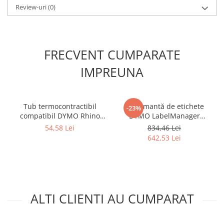
Review-uri
(0)
FRECVENT CUMPARATE
IMPREUNA
Tub termocontractibil
Imprimantă de etichete
-23%
compatibil DYMO Rhino
DYMO LabelManager
18058 galben 19 mm
Executive 640 CB Bluetooth
54,58 Lei
834,46 Lei
pentru identificarea și
cu ecran color, acumulator
642,53 Lei
etichetarea cablurilor
Li-Ion, încărcare USB Type-C
electrice
și tastatură QWERTY pentru
etichete DYMO
LabelManager de până la
24 mm 21973
ALTI CLIENTI AU CUMPARAT