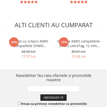
compatibile FP20 și FP222,
1600 bucăți 40108810
ALTI CLIENTI AU CUMPARAT
Etichete cu sclipici AIMO
Etichete AIMO compatibile
-60%
-35%
compatibile DYMO
DYMO LetraTag, 12 mm,
LetraTag, 12 mm, alb pe
negru pe roz, pentru
43,92 Lei
39,51 Lei
roz, pentru cadouri și
personalizare și organizare
17,57 Lei
25,68 Lei
proiecte creative, Q5-PRE35
creativă, Q5-TBP31
Newsletter
Nu rata ofertele si promotiile
noastre
Vreau sa primesc newsletter cu promotiile