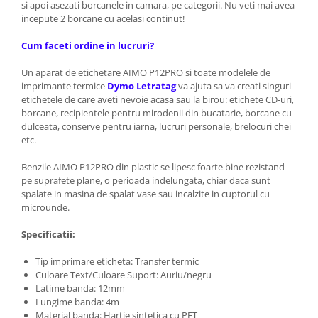
si apoi asezati borcanele in camara, pe categorii. Nu veti mai avea
incepute 2 borcane cu acelasi continut!
Cum faceti ordine in lucruri?
Un aparat de etichetare AIMO P12PRO si toate modelele de
imprimante termice
Dymo Letratag
va ajuta sa va creati singuri
etichetele de care aveti nevoie acasa sau la birou: etichete CD-uri,
borcane, recipientele pentru mirodenii din bucatarie, borcane cu
dulceata, conserve pentru iarna, lucruri personale, brelocuri chei
etc.
Benzile AIMO P12PRO din plastic se lipesc foarte bine rezistand
pe suprafete plane, o perioada indelungata, chiar daca sunt
spalate in masina de spalat vase sau incalzite in cuptorul cu
microunde.
Specificatii:
Tip imprimare eticheta: Transfer termic
Culoare Text/Culoare Suport: Auriu/negru
Latime banda: 12mm
Lungime banda: 4m
Material banda: Hartie sintetica cu PET