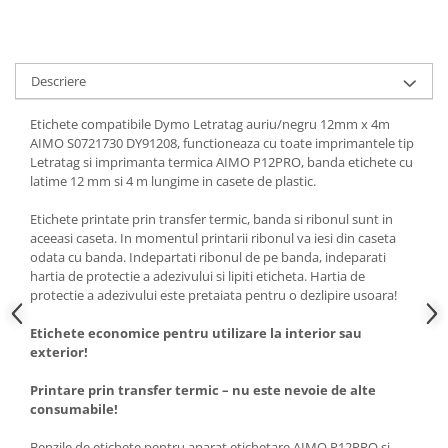
Descriere
Etichete compatibile Dymo Letratag auriu/negru 12mm x 4m
AIMO S0721730 DY91208, functioneaza cu toate imprimantele tip
Letratag si imprimanta termica AIMO P12PRO, banda etichete cu
latime 12 mm si 4 m lungime in casete de plastic.
Etichete printate prin transfer termic, banda si ribonul sunt in
aceeasi caseta. In momentul printarii ribonul va iesi din caseta
odata cu banda. Indepartati ribonul de pe banda, indeparati
hartia de protectie a adezivului si lipiti eticheta. Hartia de
protectie a adezivului este pretaiata pentru o dezlipire usoara!
Etichete economice pentru utilizare la interior sau
exterior!
Printare prin transfer termic – nu este nevoie de alte
consumabile!
Benzile de etichete pentru aparat etichetare AIMO P12PRO si