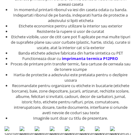
Trusa surubelnite electricieni Wera
Etichete cabluri Aimo Phomemo
aceeasi caseta
Batoane silicon Rapid Industriale
In momentul printarii ribonul va iesi din caseta odata cu banda.
Truse de chei WERA
Etichete haine Aimo Phomemo
Batoane silicon Rapid Profesionale
Indepartati ribonul de pe banda, indeparati hartia de protectie a
Truse de scule combinate pentru
adezivului si lipiti eticheta
Batoane silicon universal
Etichete Aimo Phomemo M110 |
electrieni
Etichete economice pentru utilizare la interior sau exterior
M200 | M220
Batoane silicon sanitar
Rezistente la rupere si usor de curatat
Truse de scule combinate pentru
Etichete vizibile, usor de citit care pot fi aplicate pe mai multe tipuri
Etichete Aimo rotunde
Batoane Silicon Textil
instalatori
de suprafete plane sau usor curbate (plastic, hartie, sticla), curate si
Batoane silicon piele
Cuttere cu clicket pentru taiere
Etichete bijuterii Aimo Phomemo
uscate, atat la interior cat si la exterior
cabluri forta aluminu sau cupru
Dymo
Batoane silicon lemn
Banda etichete adezive fabricata din hartie sintetica cu PET
Functioneaza doar cu
imprimanta termica P12PRO
Batoane silicon pentru decoratiuni
Extractor conectori Engineer
Proces de printare prin transfer termic, fara cartuse de cerneala sau
Batoane silicon cu sclipici
de tonere scumpe
Geanta | Rucsac pentru scule
Hartia de protectie a adezivului este pretaiata pentru o dezlipire
Batoane silicon Rapid Fun to Fix
Instrumente recuperatoare
usoara
Batoane silicon low temperature
Recomandate pentru organizare cu etichete in bucatarie (etichete
magnetice
borcane), baie, zone depozitare, jucarii, artizanat, rechizite scolare,
Batoane silicon PVC/ Cabluri
Patenti speciali
albume, felicitari si invitatii, cadouri, decor de sarbatori, jurnal,
Batoane silicon plastic
istoric foto, etichete pentru rafturi, prize, comutatoare,
Pompe aspirator fludor si accesorii
intrerupatoare, dosare, tavite documente, interfoane si oriunde
Batoane silicon pluta
aveti nevoie de coduri sau texte
Scule
Batoane silicon piele intoarsa
Imaginile sunt doar cu titlu de prezentare.
Duze pentru pistoale de lipit
Scule de mana electricieni
Scule de mana KNIPEX
Clesti pentru nituri si popnituri