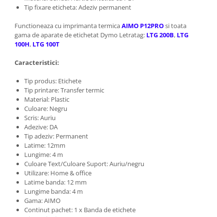
Tip fixare eticheta: Adeziv permanent
Functioneaza cu imprimanta termica
AIMO P12PRO
si toata
gama de aparate de etichetat Dymo Letratag:
LTG 200B
,
LTG
100H
,
LTG 100T
Caracteristici:
Tip produs: Etichete
Tip printare: Transfer termic
Material: Plastic
Culoare: Negru
Scris: Auriu
Adezive: DA
Tip adeziv: Permanent
Latime: 12mm
Lungime: 4 m
Culoare Text/Culoare Suport: Auriu/negru
Utilizare: Home & office
Latime banda: 12 mm
Lungime banda: 4 m
Gama: AIMO
Continut pachet: 1 x Banda de etichete