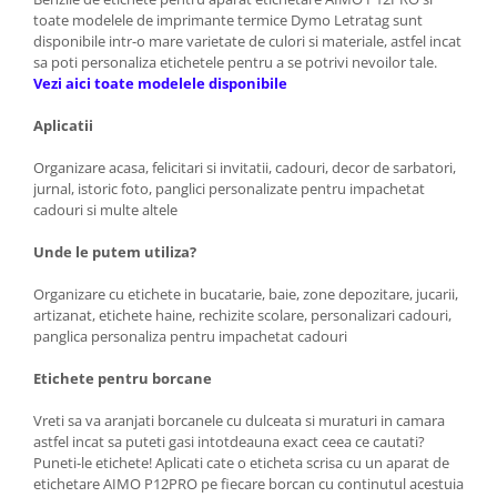
toate modelele de imprimante termice Dymo Letratag sunt
disponibile intr-o mare varietate de culori si materiale, astfel incat
sa poti personaliza etichetele pentru a se potrivi nevoilor tale.
Vezi aici toate modelele disponibile
Aplicatii
Organizare acasa, felicitari si invitatii, cadouri, decor de sarbatori,
jurnal, istoric foto, panglici personalizate pentru impachetat
cadouri si multe altele
Unde le putem utiliza?
Organizare cu etichete in bucatarie, baie, zone depozitare, jucarii,
artizanat, etichete haine, rechizite scolare, personalizari cadouri,
panglica personaliza pentru impachetat cadouri
Etichete pentru borcane
Vreti sa va aranjati borcanele cu dulceata si muraturi in camara
astfel incat sa puteti gasi intotdeauna exact ceea ce cautati?
Puneti-le etichete! Aplicati cate o eticheta scrisa cu un aparat de
etichetare AIMO P12PRO pe fiecare borcan cu continutul acestuia