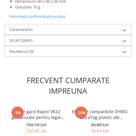
Dimensiuni: 60 x 60 x 20 mm
Greutate: 70 g
Informatii conformitate produs
Caracteristici
SICAP (SEAP)
Review-uri
(0)
FRECVENT CUMPARATE
IMPREUNA
Capse gard Rapid VR22
Etichete compatibile DYMO
-5%
-20%
galvanizate pentru legat
LetraTag plastic alb
pânză umbrar, plase de
S0721660 pentru
150,16 Lei
20,80 Lei
umbrire, garduri, voliere și
organizare acasă, birou și
142,65 Lei
16,64 Lei
cuști pentru animale,
școală