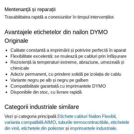
Mentenanță și reparații
Trasabilitatea rapidă a conexiunilor în timpul intervențiilor.
Avantajele etichetelor din nailon DYMO
Originale
Calitate constantă a imprimării și potrivire perfectă în aparat
Flexibilitate excelentă: se mulează pe cabluri prin înfășurare
Rezistență la temperaturi extreme, abraziune, umezeală și
chimicale
Adeziv permanent, cu prindere solidă pe izolația de cablu
Variante negru pe alb și negru pe galben
Compatibilitate garantată cu imprimantele DYMO
Disponibile din stoc, cu livrare rapidă
Categorii industriale similare
Vezi și categoria principală
Etichete cabluri Nailon Flexibil
,
varianta compatibilă AIMO
,
tuburile termocontractibile
,
etichetele
din vinil
,
etichetele din poliester
și
imprimantele industriale
.