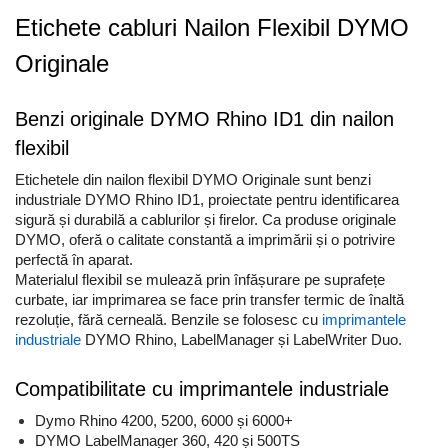
Scule pentru reparatii biciclete |
Preducele si Clesti pentru ocheti
motociclete
Etichete cabluri Nailon Flexibil DYMO
finisare bannere
Scule si unelte VDE
Preducele Rapid
Originale
Scule unelte lucru la inaltime
Capse, Pini si Cuie
Surubelnite
Capse Rapid
Benzi originale DYMO Rhino ID1 din nailon
Surubelnite pentru Mecanici
Cuie Rapid
flexibil
Surubelnite testare tensiune
Ciocane de capsat pentru fixat
(Engineer)
Etichetele din nailon flexibil DYMO Originale sunt benzi
folie anticondens
industriale DYMO Rhino ID1, proiectate pentru identificarea
Surubelnite VDE KNIPEX
sigură și durabilă a cablurilor și firelor. Ca produse originale
Surubelnite Inox
DYMO, oferă o calitate constantă a imprimării și o potrivire
Surubelnite Electricieni
perfectă în aparat.
Materialul flexibil se mulează prin înfășurare pe suprafețe
Surubelnite VDE Wera
curbate, iar imprimarea se face prin transfer termic de înaltă
Biti Surubelnita
rezoluție, fără cerneală. Benzile se folosesc cu
imprimantele
Extractoare suruburi uzate si
industriale
DYMO Rhino, LabelManager și LabelWriter Duo.
accesorii
Dalti electricieni si punctatoare
Compatibilitate cu imprimantele industriale
Reinnsteig
Dymo Rhino 4200, 5200, 6000 și 6000+
DYMO LabelManager 360, 420 și 500TS