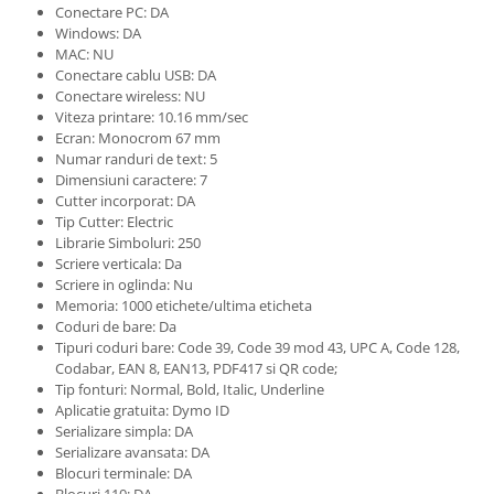
Conectare PC: DA
Windows: DA
MAC: NU
Conectare cablu USB: DA
Conectare wireless: NU
Viteza printare: 10.16 mm/sec
Ecran: Monocrom 67 mm
Numar randuri de text: 5
Dimensiuni caractere: 7
Cutter incorporat: DA
Tip Cutter: Electric
Librarie Simboluri: 250
Scriere verticala: Da
Scriere in oglinda: Nu
Memoria: 1000 etichete/ultima eticheta
Coduri de bare: Da
Tipuri coduri bare: Code 39, Code 39 mod 43, UPC A, Code 128,
Codabar, EAN 8, EAN13, PDF417 si QR code;
Tip fonturi: Normal, Bold, Italic, Underline
Aplicatie gratuita: Dymo ID
Serializare simpla: DA
Serializare avansata: DA
Blocuri terminale: DA
Blocuri 110: DA