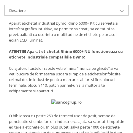
Descriere
Aparat etichetat industrial Dymo Rhino 6000+ Kit cu servieta si
interfata grafica intuitiva, va permite sa creati, sa editati si sa
previzualizati cu usurinta o multitudine de etichete pe uriasul
ecran LCD iluminat.
ATENTIE! Aparat etichetat Rhino 6000+ NU functioneaza cu
etichete industriale compatibile Dymo!
Cu ajutorul tastelor rapide veti elimina ‘’munca pe ghicite’’ si va
veti bucura de formatarea usoara si rapida a etichetelor folosite
cel mai des in industrie pentru marcare cabluri si fire, blocuri
terminale, blocuri 110, patch pannel-uri si a multor alte
echipamente si aparaturi.
O biblioteca cu peste 250 de termeni usor de gasit, semne de
punctuatie si simboluri din industrie va ajuta sa scurtati timpul de
editare a etichetelor. In plus puteti salva peste 1000 de etichete
create si customizate de dumneavoastra si sa le refolositi in doar