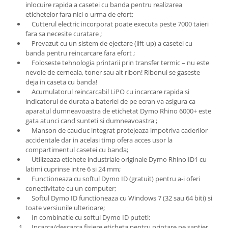
inlocuire rapida a casetei cu banda pentru realizarea
etichetelor fara nici o urma de efort;
Cutterul electric incorporat poate executa peste 7000 taieri
fara sa necesite curatare ;
Prevazut cu un sistem de ejectare (lift-up) a casetei cu
banda pentru reincarcare fara efort ;
Foloseste tehnologia printarii prin transfer termic – nu este
nevoie de cerneala, toner sau alt ribon! Ribonul se gaseste
deja in caseta cu banda!
Acumulatorul reincarcabil LiPO cu incarcare rapida si
indicatorul de durata a bateriei de pe ecran va asigura ca
aparatul dumneavoastra de etichetat Dymo Rhino 6000+ este
gata atunci cand sunteti si dumneavoastra ;
Manson de cauciuc integrat protejeaza impotriva caderilor
accidentale dar in acelasi timp ofera acces usor la
compartimentul casetei cu banda;
Utilizeaza etichete industriale originale Dymo Rhino ID1 cu
latimi cuprinse intre 6 si 24 mm;
Functioneaza cu softul Dymo ID (gratuit) pentru a-i oferi
conectivitate cu un computer;
Softul Dymo ID functioneaza cu Windows 7 (32 sau 64 biti) si
toate versiunile ulterioare;
In combinatie cu softul Dymo ID puteti:
Incarca/descarca fisiere eticheta pentru printare pe santier