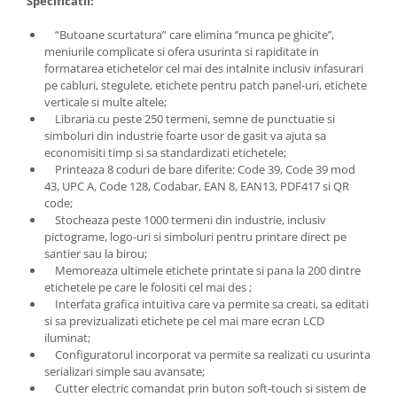
Specificatii:
“Butoane scurtatura” care elimina ‘’munca pe ghicite’’,
meniurile complicate si ofera usurinta si rapiditate in
formatarea etichetelor cel mai des intalnite inclusiv infasurari
pe cabluri, stegulete, etichete pentru patch panel-uri, etichete
verticale si multe altele;
Libraria cu peste 250 termeni, semne de punctuatie si
simboluri din industrie foarte usor de gasit va ajuta sa
economisiti timp si sa standardizati etichetele;
Printeaza 8 coduri de bare diferite: Code 39, Code 39 mod
43, UPC A, Code 128, Codabar, EAN 8, EAN13, PDF417 si QR
code;
Stocheaza peste 1000 termeni din industrie, inclusiv
pictograme, logo-uri si simboluri pentru printare direct pe
santier sau la birou;
Memoreaza ultimele etichete printate si pana la 200 dintre
etichetele pe care le folositi cel mai des ;
Interfata grafica intuitiva care va permite sa creati, sa editati
si sa previzualizati etichete pe cel mai mare ecran LCD
iluminat;
Configuratorul incorporat va permite sa realizati cu usurinta
serializari simple sau avansate;
Cutter electric comandat prin buton soft-touch si sistem de