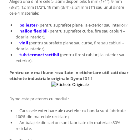
Alegeti una dintre cele 5 latimi disponibile: 6 mm (1/4"), 9 mm
(3/8"), 12 mm (1/2"), 19 mm (3/4") si 24 mm (1’’) sau unul dintre
cele 4 materiale:
poliester
(pentru suprafete plane, la exterior sau interior);
nailon flexibil
(pentru suprafete curbe, fire sau cabluri –
doar la interior);
vinil
(pentru suprafete plane sau curbe, fire sau cabluri –
doar la interior)
tub termoctractibil
(pentru fire si cabluri, la interior sau
exterior).
Pentru cele mai bune rezultate in etichetare utilizati doar
etichete industriale originale Dymo ID1 !
Dymo este prietenos cu mediul :
Carcasele exterioare ale casetelor cu banda sunt fabricate
100% din materiale reciclate ;
Ambalajele din carton sunt fabricate din materiale 80%
reciclate.