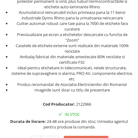
Scule pentru reparatii biciclete |
poliester permanent si vinil, plus tuburi termocontractibile si
Preducele si Clesti pentru ocheti
etichete auto-laminante Rhino
motociclete
finisare bannere
Acumulatorul reincarcabil inclus printeaza pana la 11 benzi
Scule si unelte VDE
industriale Dymo Rhino pana la urmatoarea reincarcare
Preducele Rapid
Scule unelte lucru la inaltime
Cutter automat robust care taie pana la 7000 de etichete fara
Capse, Pini si Cuie
curatare
Surubelnite
Previzualizare pe ecran a etichetelor descarcate cu functia de
Capse Rapid
“Zoom”
Surubelnite pentru Mecanici
Cuie Rapid
Casetele de etichete externe sunt realizate din materiale 100%
Surubelnite testare tensiune
reciclate
Ciocane de capsat pentru fixat
(Engineer)
Ambalaj fabricat din materiale amestecate 80% reciclate si
folie anticondens
certificate FSC
Surubelnite VDE KNIPEX
Ideal pentru etichetare in telecomunicati, retele structurate,
Surubelnite Inox
sisteme de supraveghere si alarma, PRO AV, componente electrice,
etc
Surubelnite Electricieni
Produs recomandat de Asociatia Electricienilor din Romania!
Surubelnite VDE Wera
Imaginile sunt doar cu titlu de prezentare
Biti Surubelnita
Extractoare suruburi uzate si
Cod Producator:
2122966
accesorii
IN STOC
Dalti electricieni si punctatoare
Durata de livrare:
24-48 ore produse din stoc; Intreaba agentul
Reinnsteig
pentru produse la comanda