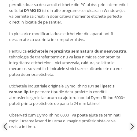
permite doar sa descarcati etichete din PC-ul dvs prin intermediul
softului
DYMO ID
(si din alte programe ce ruleaza in Windows), ci
va permite sa creati in doar cateva momente etichete perfecte
direct in locatia de pe santier.
In plus orice modificari aduse etichetelor din aparat pot fi
descarcate cu usurinta in computerul dvs.
Pentru ca
etichetele reprezinta semnatura dumneavoastra
,
tehnologia de transfer termic nu va lasa nimic sa compromita
integritatea etichetelor – nici umezeala, caldura, solicitarile
mecanice, solventii, chimicalele si nici razele ultraviolete nu vor
putea deteriora eticheta.
Etichetele industriale originale Dymo Rhino ID1
se lipesc si
raman lipite
pe toate tipurile de suprafete in conditii
atmosferice grele iar acum cu ajutorul noului Dymo Rhino 6000+
puteti printa pe etichete de pana la 24 mm latime!
Observati cum Dymo Rhino 6000+ va poate ajuta sa terminati
rapid lucrarea lasand in urma o imagine profesionista ce va
rezista in timp.