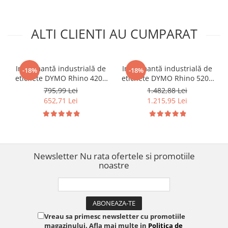
ALTI CLIENTI AU CUMPARAT
Imprimantă industrială de
Imprimantă industrială de
-18%
-18%
etichete DYMO Rhino 4200
etichete DYMO Rhino 5200
cu tastatură QWERTZ
pentru cabluri, tablouri
795,99 Lei
1.482,88 Lei
pentru cabluri, tablouri
electrice, infrastructură IT
652,71 Lei
1.215,95 Lei
electrice și echipamente
și echipamente industriale,
industriale, benzi până la
benzi până la 19 mm
19 mm S0955970
S0841480
Newsletter
Nu rata ofertele si promotiile
noastre
Vreau sa primesc newsletter cu promotiile
magazinului. Afla mai multe in
Politica de