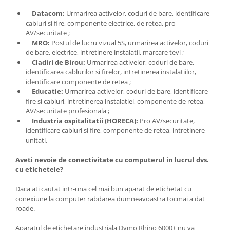
Datacom:
Urmarirea activelor, coduri de bare, identificare
cabluri si fire, componente electrice, de retea, pro
AV/securitate ;
MRO:
Postul de lucru vizual 5S, urmarirea activelor, coduri
de bare, electrice, intretinere instalatii, marcare tevi ;
Cladiri de Birou:
Urmarirea activelor, coduri de bare,
identificarea cablurilor si firelor, intretinerea instalatiilor,
identificare componente de retea ;
Educatie:
Urmarirea activelor, coduri de bare, identificare
fire si cabluri, intretinerea instalatiei, componente de retea,
AV/securitate profesionala ;
Industria ospitalitatii (HORECA):
Pro AV/securitate,
identificare cabluri si fire, componente de retea, intretinere
unitati.
Aveti nevoie de conectivitate cu computerul in lucrul dvs.
cu etichetele?
Daca ati cautat intr-una cel mai bun aparat de etichetat cu
conexiune la computer rabdarea dumneavoastra tocmai a dat
roade.
Aparatul de etichetare industriala Dymo Rhino 6000+ nu va