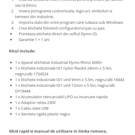
sau la birou;
Insera pictograme customizate, logo-uri, simboluri si
termeni din industrie;
Importa date din orice program care ruleaza sub Windows;
Crea etichete folosind configuratorul pas cu pas;
Printeaza etichete direct din softul Dymo ID;
Garantie 1 + 1 ani
Kitul include:
1 x Aparat etichetat industrial Dymo Rhino 6000+
1 x Etichete industriale ID1 nylon flexibil 24mm x 5.5m,
negru/alb 1734524
1 x Etichete industriale ID1 vinil 9mm x 5.5m, negru/alb 18443
1 x Etichete industriale ID1 vinil 12mm x 5.5m, negru/alb
DY18444
1 x Acumulator reincarcabil LiPO cu incarcare rapida
1 x Adaptor retea 230V
1 x Cablu date USB
1 x Servieta rigida plastic negru
Ghid rapid si manual de utilizare in limba romana,