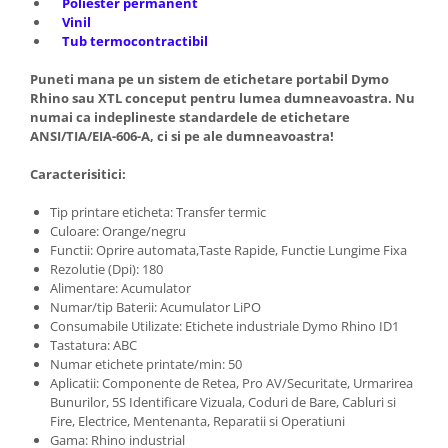
Poliester permanent
Vinil
Tub termocontractibil
Puneti mana pe un sistem de etichetare portabil Dymo
Rhino sau XTL conceput pentru lumea dumneavoastra. Nu
numai ca indeplineste standardele de etichetare
ANSI/TIA/EIA-606-A, ci si pe ale dumneavoastra!
Caracterisitici:
Tip printare eticheta: Transfer termic
Culoare: Orange/negru
Functii: Oprire automata,Taste Rapide, Functie Lungime Fixa
Rezolutie (Dpi): 180
Alimentare: Acumulator
Numar/tip Baterii: Acumulator LiPO
Consumabile Utilizate: Etichete industriale Dymo Rhino ID1
Tastatura: ABC
Numar etichete printate/min: 50
Aplicatii: Componente de Retea, Pro AV/Securitate, Urmarirea
Bunurilor, 5S Identificare Vizuala, Coduri de Bare, Cabluri si
Fire, Electrice, Mentenanta, Reparatii si Operatiuni
Gama: Rhino industrial