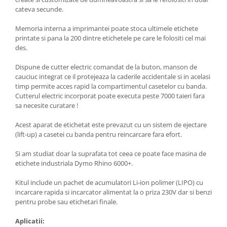
cateva secunde.
Memoria interna a imprimantei poate stoca ultimele etichete
printate si pana la 200 dintre etichetele pe care le folositi cel mai
des.
Dispune de cutter electric comandat de la buton, manson de
cauciuc integrat ce il protejeaza la caderile accidentale si in acelasi
timp permite acces rapid la compartimentul casetelor cu banda.
Cutterul electric incorporat poate executa peste 7000 taieri fara
sa necesite curatare !
Acest aparat de etichetat este prevazut cu un sistem de ejectare
(lift-up) a casetei cu banda pentru reincarcare fara efort.
Si am studiat doar la suprafata tot ceea ce poate face masina de
etichete industriala Dymo Rhino 6000+.
Kitul include un pachet de acumulatori Li-ion polimer (LIPO) cu
incarcare rapida si incarcator alimentat la o priza 230V dar si benzi
pentru probe sau etichetari finale.
Aplicatii: