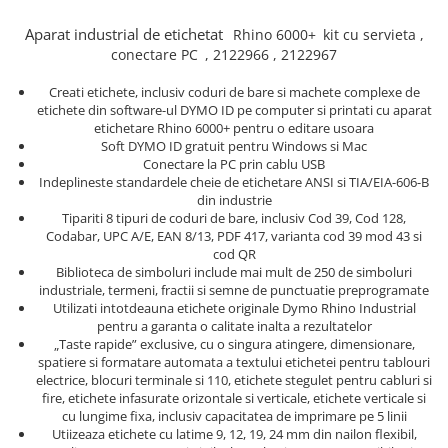
Truse de chei WERA
Etichete cabluri Aimo Phomemo
Batoane silicon pentru decoratiuni
Aparat industrial de etichetat
Rhino
6000+
kit cu servieta ,
Truse de scule combinate pentru
Batoane silicon cu sclipici
Etichete haine Aimo Phomemo
conectare PC
, 2122966 , 2122967
electrieni
Batoane silicon Rapid Fun to Fix
Etichete Aimo Phomemo M110 |
Extractor conectori Engineer
Batoane silicon PVC/ Cabluri
Creati etichete, inclusiv coduri de bare si machete complexe de
M200 | M220
etichete din software-ul DYMO ID pe computer si printati cu aparat
Geanta | Rucsac pentru scule
Batoane silicon pluta
Etichete Aimo rotunde
etichetare Rhino 6000+ pentru o editare usoara
Batoane silicon piele intoarsa
Instrumente recuperatoare
Soft DYMO ID gratuit pentru Windows si Mac
Etichete bijuterii Aimo Phomemo
magnetice
Conectare la PC prin cablu USB
Duze pentru pistoale de lipit
Dymo
Indeplineste standardele cheie de etichetare ANSI si TIA/EIA-606-B
Pompe aspirator fludor si accesorii
Clesti pentru nituri si popnituri
din industrie
Tipariti 8 tipuri de coduri de bare, inclusiv Cod 39, Cod 128,
Scule
Nituri etansare Rapid
Codabar, UPC A/E, EAN 8/13, PDF 417, varianta cod 39 mod 43 si
cod QR
Nituri High performance Rapid
Scule de mana electricieni
Biblioteca de simboluri include mai mult de 250 de simboluri
Nituri automotive Rapid colorate
Scule de mana KNIPEX
industriale, termeni, fractii si semne de punctuatie preprogramate
Piulite nit Rapid
Scule multifunctionale si accesorii
Utilizati intotdeauna etichete originale Dymo Rhino Industrial
pentru a garanta o calitate inalta a rezultatelor
Capsatoare pneumatice
Scule pentru aviatie
„Taste rapide” exclusive, cu o singura atingere, dimensionare,
Scule pentru constructii navale si
spatiere si formatare automata a textului etichetei pentru tablouri
Pistoale pneumatice batut cuie in
intretinere nave
electrice, blocuri terminale si 110, etichete stegulet pentru cabluri si
banda
fire, etichete infasurate orizontale si verticale, etichete verticale si
Scule pentru instalari panouri
Pistoale pneumatice duale batut
cu lungime fixa, inclusiv capacitatea de imprimare pe 5 linii
fotovoltaice
capse sau cuie in banda
Utiizeaza etichete cu latime 9, 12, 19, 24 mm din nailon flexibil,