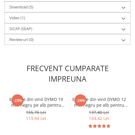
Download (5)
Video
(1)
SICAP (SEAP)
Review-uri
(0)
FRECVENT CUMPARATE
IMPREUNA
Etichete din vinil DYMO 19
Etichete din vinil DYMO 12
-23%
-24%
mm negru pe alb pentru
mm negru pe alb pentru
tablouri electrice și
tablouri electrice și
155,76 Lei
137,40 Lei
automatizări 18445
automatizări 18444
119,94 Lei
104,42 Lei