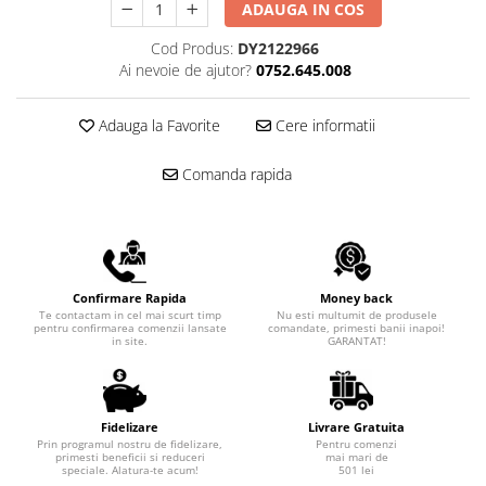
ADAUGA IN COS
Cod Produs:
DY2122966
Ai nevoie de ajutor?
0752.645.008
Adauga la Favorite
Cere informatii
Comanda rapida
Confirmare Rapida
Money back
Te contactam in cel mai scurt timp
Nu esti multumit de produsele
pentru confirmarea comenzii lansate
comandate, primesti banii inapoi!
in site.
GARANTAT!
Fidelizare
Livrare Gratuita
Prin programul nostru de fidelizare,
Pentru comenzi
primesti beneficii si reduceri
mai mari de
speciale. Alatura-te acum!
501 lei