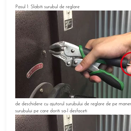
Pasul 1: Slabiti surubul de reglare
de deschidere cu ajutorul surubului de reglare de pe maner 
surubului pe care doriti sa-l desfaceti