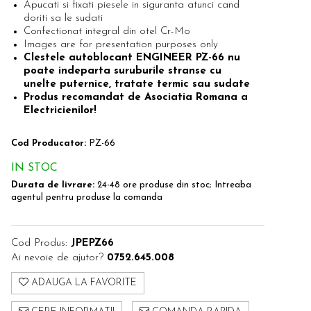
Apucati si fixati piesele in siguranta atunci cand
doriti sa le sudati
Confectionat integral din otel Cr-Mo
Images are for presentation purposes only
Clestele autoblocant ENGINEER PZ-66 nu
poate indeparta suruburile stranse cu
unelte puternice, tratate termic sau sudate
Produs recomandat de Asociatia Romana a
Electricienilor!
Cod Producator:
PZ-66
IN STOC
Durata de livrare:
24-48 ore produse din stoc; Intreaba
agentul pentru produse la comanda
Cod Produs:
JPEPZ66
Ai nevoie de ajutor?
0752.645.008
ADAUGA LA FAVORITE