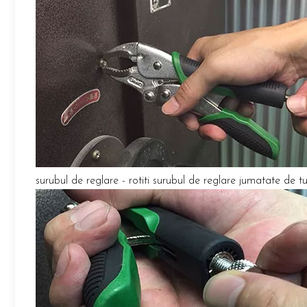
surubul de reglare - rotiti surubul de reglare jumatate de 