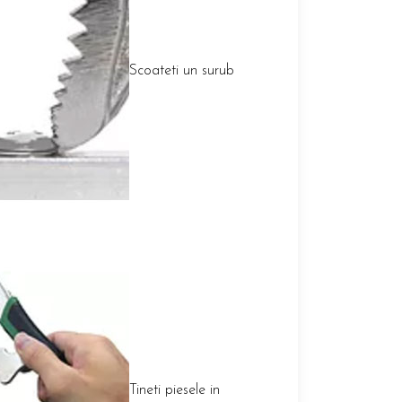
Scoateti un surub
Tineti piesele in