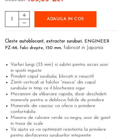
ADAUGA IN COS
,
Cleste autoblocant, extractor suruburi
ENGINEER
,
, fabricat in Japonia
PZ-66
falci drepte, 150 mm
Varfuri lungi (35 mm) si subtiri pentru acces usor
in spatii inguste
Prindeti capul surubului, blocati si rasuciti!
Zimtii verticali ai falcilor “musca” din capul
surubului in timp ce il blocheaza sigur
Mecanism de eliberare rapida, doar deschideti
manerele pentru a debloca falcile de prindere
Manerele din cauciuc va ofera o prindere
confortabila
Manere de culoare verde cu negru, usor de gasit
in trusa de scule
Va ajuta sa va optimizati rezistenta la prindere
pentru desfacerea suruburilor intepenite