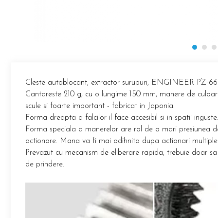
Etichete haine Aimo Phomemo
Truse de chei WERA
Batoane silicon pentru decoratiuni
Etichete Aimo Phomemo M110 |
Truse de scule combinate pentru
Batoane silicon cu sclipici
M200 | M220
electrieni
Batoane silicon Rapid Fun to Fix
Extractor conectori Engineer
Etichete Aimo rotunde
Batoane silicon PVC/ Cabluri
Geanta | Rucsac pentru scule
Etichete bijuterii Aimo Phomemo
Batoane silicon pluta
Dymo
Batoane silicon piele intoarsa
Instrumente recuperatoare
magnetice
Duze pentru pistoale de lipit
Cleste autoblocant, extractor suruburi, ENGINEER PZ-66 c
Pompe aspirator fludor si accesorii
Cantareste 210 g, cu o lungime 150 mm, manere de culoare 
Clesti pentru nituri si popnituri
scule si foarte important - fabricat in Japonia.
Scule
Nituri etansare Rapid
Forma dreapta a falcilor il face accesibil si in spatii inguste
Nituri High performance Rapid
Scule de mana electricieni
Forma speciala a manerelor are rol de a mari presiunea de
Nituri automotive Rapid colorate
Scule de mana KNIPEX
actionare. Mana va fi mai odihnita dupa actionari multiple
Piulite nit Rapid
Scule multifunctionale si accesorii
Prevazut cu mecanism de eliberare rapida, trebuie doar sa 
Capsatoare pneumatice
Scule pentru aviatie
de prindere.
Scule pentru constructii navale si
Pistoale pneumatice batut cuie in
intretinere nave
banda
Scule pentru instalari panouri
Pistoale pneumatice duale batut
fotovoltaice
capse sau cuie in banda