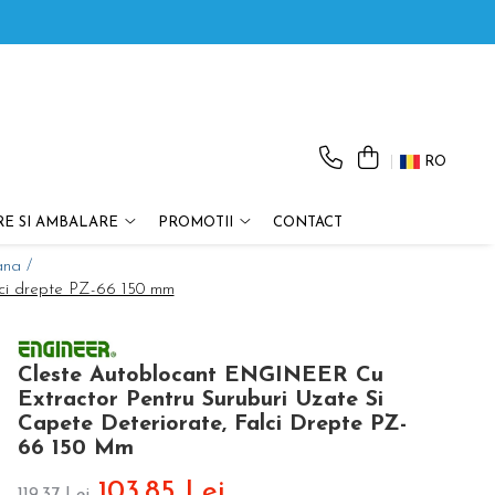
RO
E SI AMBALARE
PROMOTII
CONTACT
ana /
lci drepte PZ-66 150 mm
Cleste Autoblocant ENGINEER Cu
Extractor Pentru Suruburi Uzate Si
Capete Deteriorate, Falci Drepte PZ-
66 150 Mm
103,85 Lei
119,37 Lei